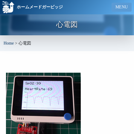
ホームメードガービッジ
MENU
心電図
Home
>
心電図