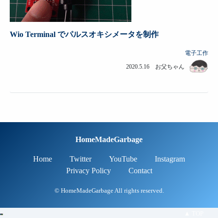
Wio Terminal でパルスオキシメータを制作
電子工作
2020.5.16 お父ちゃん
HomeMadeGarbage
Home
Twitter
YouTube
Instagram
Privacy Policy
Contact
© HomeMadeGarbage All rights reserved.