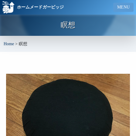
ホームメードガービッジ
MENU
瞑想
Home
>
瞑想