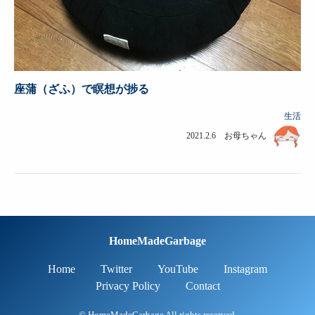
座蒲（ざふ）で瞑想が捗る
生活
2021.2.6 お母ちゃん
HomeMadeGarbage
Home
Twitter
YouTube
Instagram
Privacy Policy
Contact
© HomeMadeGarbage All rights reserved.