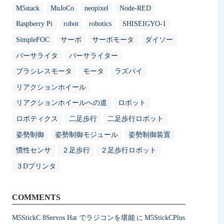
M5stack
MuJoCo
neopixel
Node-RED
Raspberry Pi
robot
robotics
SHISEIGYO-1
SimpleFOC
サーボ
サーボモータ
ダイソー
バーサライタ
バーサライター
ブラシレスモータ
モータ
ラズパイ
リアクションホイール
リアクションホイールへの道
ロボット
ロボティクス
二足歩行
二足歩行ロボット
姿勢制御
姿勢制御モジュール
姿勢制御装置
慣性センサ
２足歩行
２足歩行ロボット
３Dプリンタ
COMMENTS
M5StickC 8Servos Hat でラジコンを堪能
M5StickCPlus
に