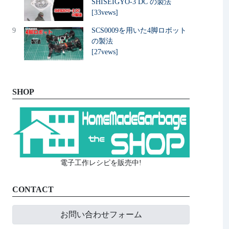
SHISEIGYO-3 DC の製法
[33vews]
9
SCS0009を用いた4脚ロボット
の製法
[27vews]
SHOP
電子工作レシピを販売中!
CONTACT
お問い合わせフォーム