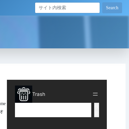
Search
me
スオ