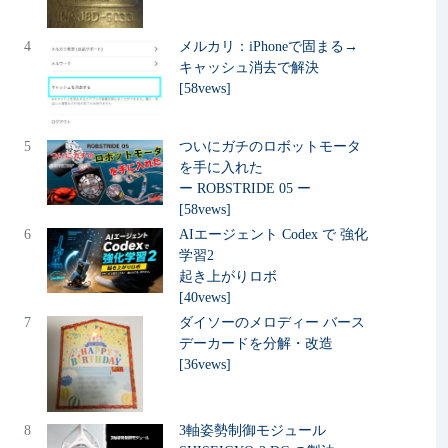
4
メルカリ：iPhoneで固まる→
キャッシュ消去で解決
[58vews]
5
ついにガチのロボットモータ
を手に入れた
ー ROBSTRIDE 05 ー
[58vews]
6
AIエージェント Codex で 強化
学習2
起き上がりロボ
[40vews]
7
ダイソーのメロディー バース
デーカードを分解・改造
[36vews]
8
3軸姿勢制御モジュール