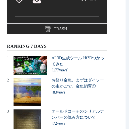
TRASH
RANKING 7 DAYS
1
AI 3D生成ツール Hi3Dつかっ
てみた
[177vews]
2
お祭り金魚、まずはダイソー
の虫かごで。金魚飼育①
[83vews]
3
オールドコーチのシリアルナ
ンバーの読み方について
[72vews]