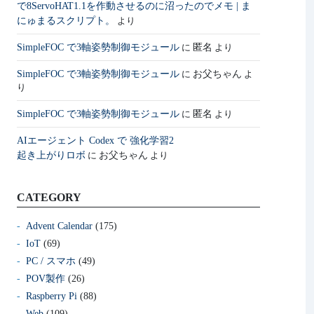
で8ServoHAT1.1を作動させるのに沼ったのでメモ | ま
にゅまるスクリプト。
より
SimpleFOC で3軸姿勢制御モジュール
匿名
に
より
SimpleFOC で3軸姿勢制御モジュール
お父ちゃん
に
よ
り
SimpleFOC で3軸姿勢制御モジュール
匿名
に
より
AIエージェント Codex で 強化学習2
起き上がりロボ
お父ちゃん
に
より
CATEGORY
Advent Calendar
(175)
IoT
(69)
PC / スマホ
(49)
POV製作
(26)
Raspberry Pi
(88)
Web
(109)