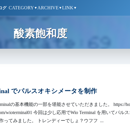
CATEGORY
ARCHIVE
LINK
ログ
▼
▼
▼
酸素飽和度
erminal でパルスオキシメータを制作
erminalの基本機能の一部を堪能させていただきました。 https://ho
e.com/wioterminal01 今回は少し応用でWio Terminal を用いてパル
作ってみました。 トレンディーでしょ？ウフフ ...