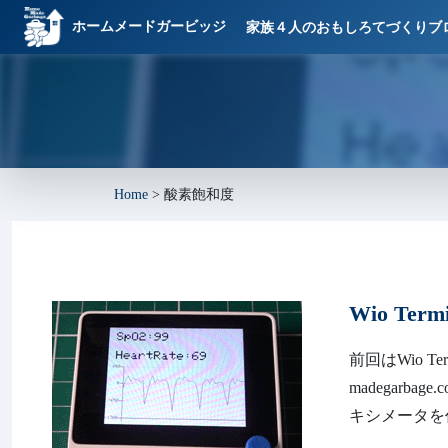
ホームメードガービッジ
家族４人のおもしろてづくりブ
Home
>
酸素飽和度
Wio T
前回はWio T
madegarbag
キシメータを