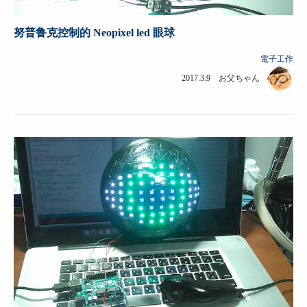
努普鲁克控制的 Neopixel led 眼球
電子工作
2017.3.9 お父ちゃん