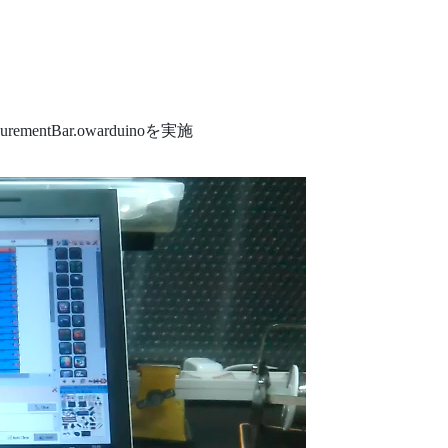
surementBar.owarduinoを実施