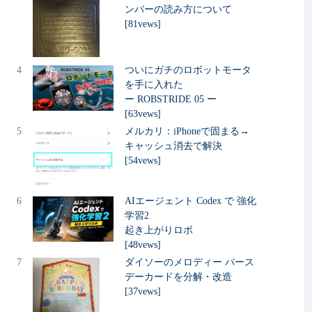
ンバーの読み方について
[81vews]
4
ついにガチのロボットモータ
を手に入れた
ー ROBSTRIDE 05 ー
[63vews]
5
メルカリ：iPhoneで固まる→
キャッシュ消去で解決
[54vews]
6
AIエージェント Codex で 強化
学習2
起き上がりロボ
[48vews]
7
ダイソーのメロディー バース
デーカードを分解・改造
[37vews]