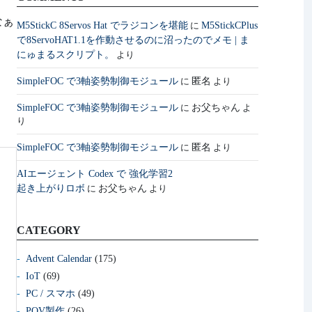
なぁ
M5StickC 8Servos Hat でラジコンを堪能
M5StickCPlus
に
で8ServoHAT1.1を作動させるのに沼ったのでメモ | ま
にゅまるスクリプト。
より
SimpleFOC で3軸姿勢制御モジュール
匿名
に
より
SimpleFOC で3軸姿勢制御モジュール
お父ちゃん
に
よ
り
SimpleFOC で3軸姿勢制御モジュール
匿名
に
より
AIエージェント Codex で 強化学習2
起き上がりロボ
お父ちゃん
に
より
CATEGORY
Advent Calendar
(175)
IoT
(69)
PC / スマホ
(49)
POV製作
(26)