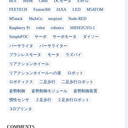
BLE
Blynk
Cubli
DCモータ
ESP32
FEETECH
Fusion360
JAXA
LED
M5ATOM
M5stack
MuJoCo
neopixel
Node-RED
Raspberry Pi
robot
robotics
SHISEIGYO-1
SimpleFOC
サーボ
サーボモータ
ダイソー
バーサライタ
バーサライター
ブラシレスモータ
モータ
ラズパイ
リアクションホイール
リアクションホイールへの道
ロボット
ロボティクス
二足歩行
二足歩行ロボット
姿勢制御
姿勢制御モジュール
姿勢制御装置
慣性センサ
２足歩行
２足歩行ロボット
３Dプリンタ
COMMENTS