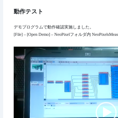
動作テスト
デモプログラムで動作確認実施しました。
[File] – [Open Demo] – NeoPixelフォルダ内 NeoPixelsMea
動
画
プ
レ
ー
ヤ
ー