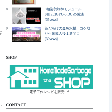
8
3軸姿勢制御モジュール
SHISEIGYO-3 DC の製法
[35vews]
9
苔だらけの金魚水槽、コケ取
な
り生体導入後１週間目
[30vews]
SHOP
電子工作レシピを販売中!
す。
CONTACT