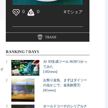
TRASH
RANKING 7 DAYS
1
AI 3D生成ツール Hi3Dつかっ
てみた
ライ
[182vews]
2
お祭り金魚、まずはダイソー
の虫かごで。金魚飼育①
[81vews]
3
オールドコーチのシリアルナ