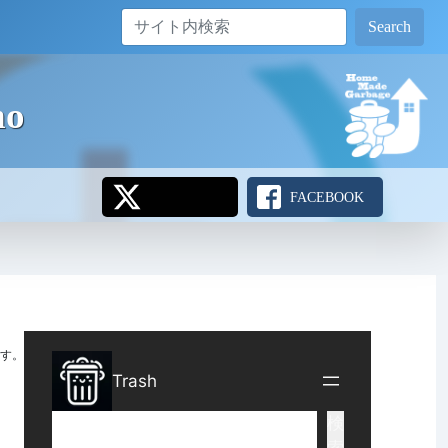
Search
o
FACEBOOK
す。