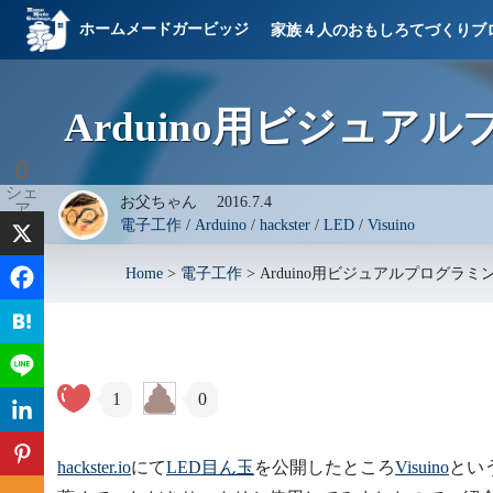
ホームメードガービッジ
家族４人のおもしろてづくりブ
Arduino用ビジュアル
0
シェ
お父ちゃん
2016.7.4
ア
電子工作
/
Arduino
/
hackster
/
LED
/
Visuino
Home
>
電子工作
>
Arduino用ビジュアルプログラミング
1
0
hackster.io
にて
LED目ん玉
を公開したところ
Visuino
とい