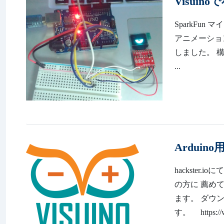
Visui
SparkFu
アニメーショ
しました。 構成
...
Ardui
hackster
の方に 薦め
ます。 ダウ
す。 https://ww