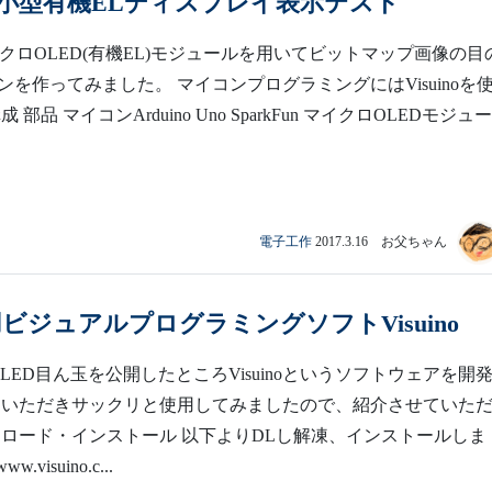
noで小型有機ELディスプレイ表示テスト
n マイクロOLED(有機EL)モジュールを用いてビットマップ画像の目
ンを作ってみました。 マイコンプログラミングにはVisuinoを
 部品 マイコンArduino Uno SparkFun マイクロOLEDモジュ
電子工作
2017.3.16 お父ちゃん
no用ビジュアルプログラミングソフトVisuino
.ioにてLED目ん玉を公開したところVisuinoというソフトウェアを開
ていただきサックリと使用してみましたので、紹介させていた
ンロード・インストール 以下よりDLし解凍、インストールしま
w.visuino.c...