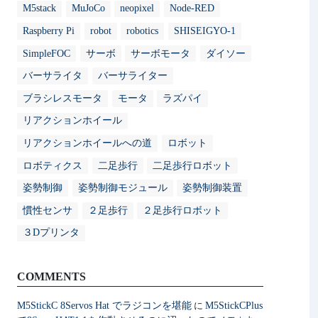
M5stack
MuJoCo
neopixel
Node-RED
Raspberry Pi
robot
robotics
SHISEIGYO-1
SimpleFOC
サーボ
サーボモータ
ダイソー
バーサライタ
バーサライター
ブラシレスモータ
モータ
ラズパイ
リアクションホイール
リアクションホイールへの道
ロボット
ロボティクス
二足歩行
二足歩行ロボット
姿勢制御
姿勢制御モジュール
姿勢制御装置
慣性センサ
２足歩行
２足歩行ロボット
３Dプリンタ
COMMENTS
M5StickC 8Servos Hat でラジコンを堪能
M5StickCPlus
に