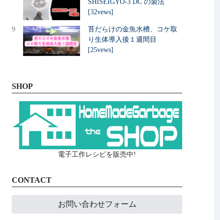
SHISEIGYO-3 DC の製法
[32vews]
9
苔だらけの金魚水槽、コケ取
り生体導入後１週間目
[25vews]
SHOP
電子工作レシピを販売中!
CONTACT
お問い合わせフォーム