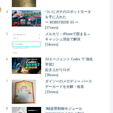
4
ついにガチのロボットモータ
を手に入れた
ー ROBSTRIDE 05 ー
[57vews]
5
メルカリ：iPhoneで固まる→
キャッシュ消去で解決
[54vews]
6
AIエージェント Codex で 強化
学習2
起き上がりロボ
[38vews]
7
ダイソーのメロディー バース
デーカードを分解・改造
[33vews]
8
3軸姿勢制御モジュール