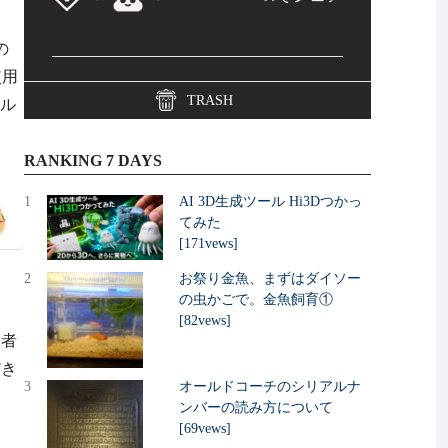
の
使用
TRASH
ール
RANKING 7 DAYS
1
AI 3D生成ツール Hi3Dつかっ
てみた
[171vews]
2
お祭り金魚、まずはダイソー
の虫かごで。金魚飼育①
[82vews]
発者
だき
3
オールドコーチのシリアルナ
ンバーの読み方について
[69vews]