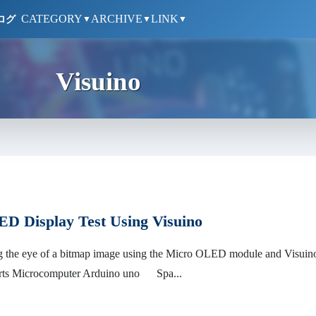
CATEGORY
ARCHIVE
LINK
ログ
▼
▼
▼
Visuino
D Display Test Using Visuino
ing the eye of a bitmap image using the Micro OLED module and Visuin
arts Microcomputer Arduino uno Spa...