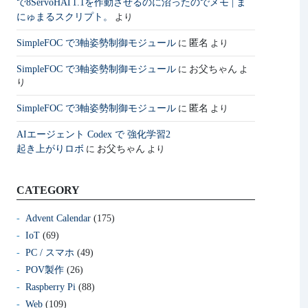
で8ServoHAT1.1を作動させるのに沼ったのでメモ | ま
にゅまるスクリプト。
より
SimpleFOC で3軸姿勢制御モジュール
匿名
に
より
SimpleFOC で3軸姿勢制御モジュール
お父ちゃん
に
よ
り
SimpleFOC で3軸姿勢制御モジュール
匿名
に
より
AIエージェント Codex で 強化学習2
起き上がりロボ
お父ちゃん
に
より
CATEGORY
Advent Calendar
(175)
IoT
(69)
PC / スマホ
(49)
POV製作
(26)
Raspberry Pi
(88)
Web
(109)