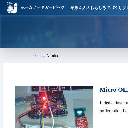
ホームメードガービッジ
家族４人のおもしろてづくりブ
Home
>
Visuino
Micro OLE
I tried animat
onfiguration P