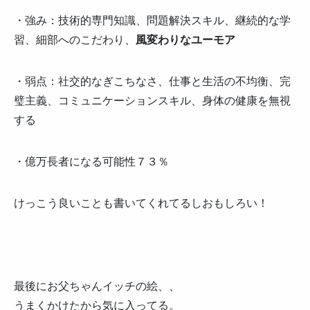
・強み：技術的専門知識、問題解決スキル、継続的な学
習、細部へのこだわり、
風変わりなユーモア
・弱点：社交的なぎこちなさ、仕事と生活の不均衡、完
璧主義、コミュニケーションスキル、身体の健康を無視
する
・億万長者になる可能性７３％
けっこう良いことも書いてくれてるしおもしろい！
最後にお父ちゃんイッチの絵、、
うまくかけたから気に入ってる。