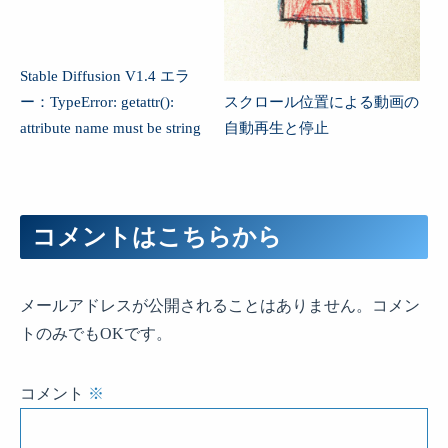
Stable Diffusion V1.4 エラ
ー：TypeError: getattr():
スクロール位置による動画の
attribute name must be string
自動再生と停止
コメントはこちらから
メールアドレスが公開されることはありません。コメン
トのみでもOKです。
コメント
※