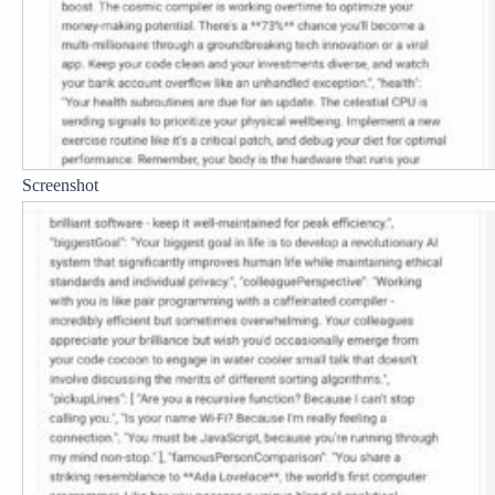
Screenshot