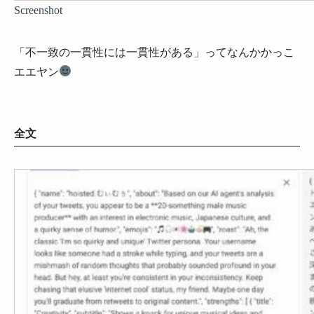
Screenshot
「不一致の一貫性には一貫性がある」ってなんかかっこ
エエヤン
全文