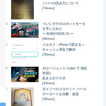
ンバーの読み方について
[74vews]
4
ついにガチのロボットモータ
を手に入れた
ー ROBSTRIDE 05 ー
[60vews]
5
メルカリ：iPhoneで固まる→
キャッシュ消去で解決
[59vews]
6
AIエージェント Codex で 強化
学習2
起き上がりロボ
[43vews]
7
ダイソーのメロディー バース
デーカードを分解・改造
[38vews]