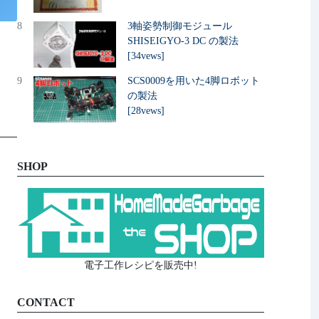
8
3軸姿勢制御モジュール
SHISEIGYO-3 DC の製法
[34vews]
9
SCS0009を用いた4脚ロボット
の製法
[28vews]
SHOP
電子工作レシピを販売中!
CONTACT