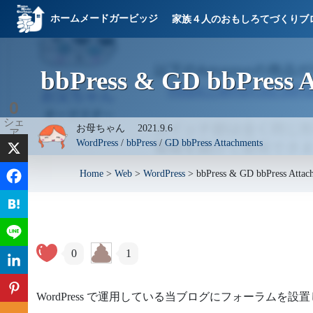
ホームメードガービッジ
家族４人のおもしろてづくりブ
bbPress & GD bbPr
0
シェ
お母ちゃん
2021.9.6
ア
WordPress
/
bbPress
/
GD bbPress Attachments
Home
>
Web
>
WordPress
>
bbPress & GD bbPress 
0
1
WordPress で運用している当ブログにフォーラムを設