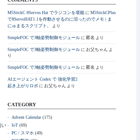
M5StickC 8Servos Hat でラジコンを堪能
M5StickCPlus
に
で8ServoHAT1.1を作動させるのに沼ったのでメモ | ま
にゅまるスクリプト。
より
SimpleFOC で3軸姿勢制御モジュール
匿名
に
より
SimpleFOC で3軸姿勢制御モジュール
お父ちゃん
に
よ
り
SimpleFOC で3軸姿勢制御モジュール
匿名
に
より
AIエージェント Codex で 強化学習2
起き上がりロボ
お父ちゃん
に
より
CATEGORY
Advent Calendar
(175)
無い
IoT
(69)
PC / スマホ
(49)