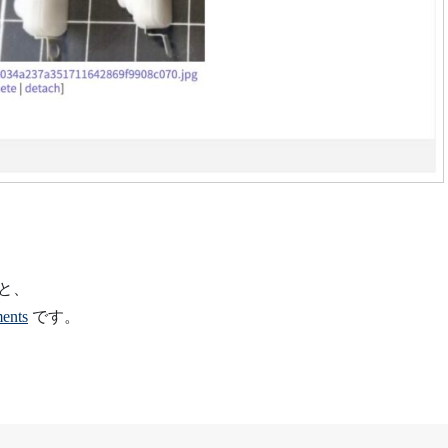
と、
ents
です。