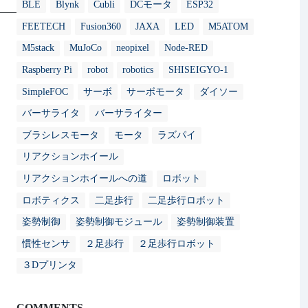
BLE
Blynk
Cubli
DCモータ
ESP32
FEETECH
Fusion360
JAXA
LED
M5ATOM
M5stack
MuJoCo
neopixel
Node-RED
Raspberry Pi
robot
robotics
SHISEIGYO-1
SimpleFOC
サーボ
サーボモータ
ダイソー
バーサライタ
バーサライター
ブラシレスモータ
モータ
ラズパイ
リアクションホイール
リアクションホイールへの道
ロボット
ロボティクス
二足歩行
二足歩行ロボット
姿勢制御
姿勢制御モジュール
姿勢制御装置
慣性センサ
２足歩行
２足歩行ロボット
３Dプリンタ
COMMENTS