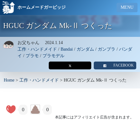
ホームメードガービッジ
MENU
HGUC ガンダム Mk-Ⅱ つくった
お父ちゃん
2024.1.14
工作・ハンドメイド
/
Bandai
/
ガンダム
/
ガンプラ
/
バンダ
イ
/
プラモ
/
プラモデル
FACEBOOK
Home
>
工作・ハンドメイド
>
HGUC ガンダム Mk-Ⅱ つくった
0
0
本記事にはアフィリエイト広告が含まれます。