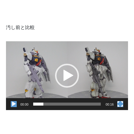
汚し前と比較
動
画
プ
レ
ー
ヤ
ー
00:00
00:16