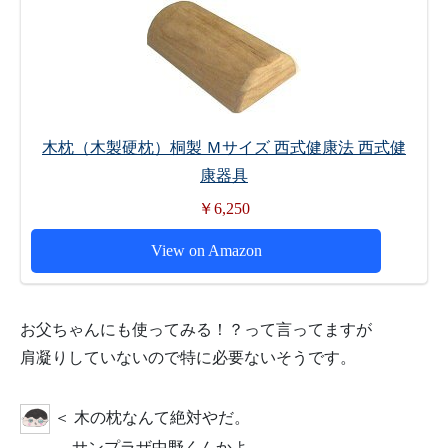
木枕（木製硬枕）桐製 Ｍサイズ 西式健康法 西式健
康器具
￥6,250
View on Amazon
お父ちゃんにも使ってみる！？って言ってますが
肩凝りしていないので特に必要ないそうです。
＜ 木の枕なんて絶対やだ。
サンプラザ中野くんかよ。