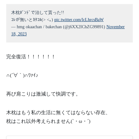
木枕ﾎﾞﾝﾄﾞで治して貰った!!
ｺﾚが無いとｶﾀｺﾙ(> <｡)
pic.twitter.com/lcLhrcsBaW
— hmg okaachan / bakechan (@j6XX2IChZG99891)
November
18, 2023
完全復活！！！！！！
∩
(´
∀
｀
)
∩
ﾜｧｲ♪
再び肩こりは激減して快調です。
木枕はもう私の生活に無くてはならない存在、
枕はこれ以外考えられません(`・ω・´)