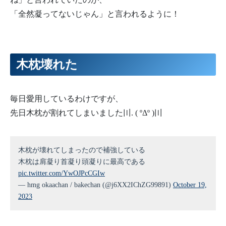
「全然凝ってないじゃん」と言われるように！
木枕壊れた
毎日愛用しているわけですが、
先日木枕が割れてしまいました〣. ( ºΔº )〣
木枕が壊れてしまったので補強している
木枕は肩凝り首凝り頭凝りに最高である
pic.twitter.com/YwOJPcCGIw
— hmg okaachan / bakechan (@j6XX2IChZG99891)
October 19,
2023