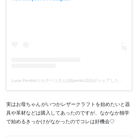
Luna Peridot☆ルナペリさん(@periko116)がシェアした投稿
–
2
実はお母ちゃん
がいつかレザークラフトを始めたいと器
具や革材などは購入してあったのですが、なかなか独学
で始めるきっかけがなかったのでコレは好機会♡