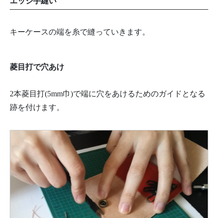
エッジ手縫い
キーケースの端を糸で縫っていきます。
菱目打で穴あけ
2本菱目打(5mm巾)で端に穴をあけるためのガイドとなる
跡を付けます。