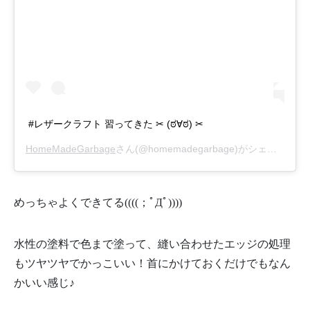
#レザークラフト 習ってきた ✂ (ಠ∀ಠ) ✂
HomeMadeGarbage
さん(@homemadegarbage)がシェアした投稿 –
めっちゃよくできてる((((；ﾟДﾟ))))
水性の塗料で色まで塗って、縫い合わせたエッジの処理
もツヤツヤでかっこいい！首にかけておくだけでもなん
かいい感じ♪