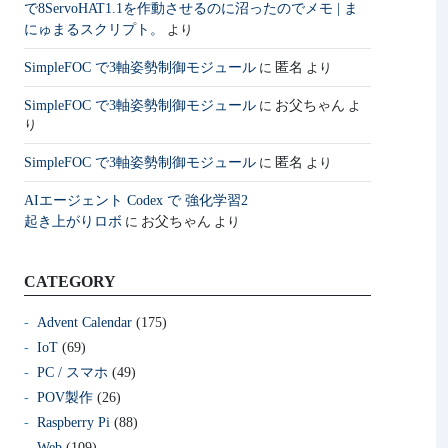
で8ServoHAT1.1を作動させるのに沼ったのでメモ | ま
にゅまるスクリプト。
より
SimpleFOC で3軸姿勢制御モジュール
匿名
に
より
SimpleFOC で3軸姿勢制御モジュール
お父ちゃん
に
よ
り
SimpleFOC で3軸姿勢制御モジュール
匿名
に
より
AIエージェント Codex で 強化学習2
起き上がりロボ
お父ちゃん
に
より
CATEGORY
Advent Calendar
(175)
IoT
(69)
PC / スマホ
(49)
POV製作
(26)
Raspberry Pi
(88)
Web
(109)