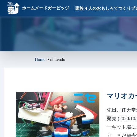
ホームメードガービッジ
家族４人のおもしろてづくりブ
Home
>
nintendo
マリオカ
先日、任天堂
発売 (202
ーキット場に
り、まだ発売前