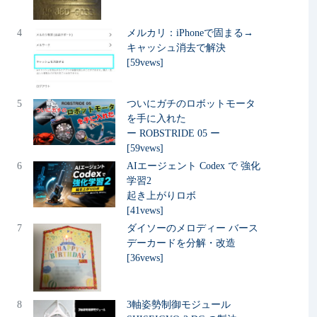
4
メルカリ：iPhoneで固まる→
キャッシュ消去で解決
[59vews]
5
ついにガチのロボットモータ
を手に入れた
ー ROBSTRIDE 05 ー
[59vews]
6
AIエージェント Codex で 強化
学習2
起き上がりロボ
[41vews]
7
ダイソーのメロディー バース
デーカードを分解・改造
[36vews]
8
3軸姿勢制御モジュール