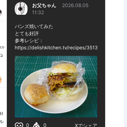
』
co
ね
H
ル