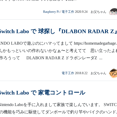
Raspberry Pi
/
電子工作
2020.9.24 お父ちゃん
o Switch Labo で 球探し『DLABON RADAR Z
DO LABOで遊ぶのにハマってまして https://homemadegarbage.
h01 なんかもっといいの作れないかなぁ〜と考えてて 思い立ったよ
ろうって DLABON RADAR Z ドラボンレーダZ ...
電子工作
2018.8.22 お父ちゃん
o Switch Labo で 家電コントロール
のNintendo Laboを手に入れまして家族で楽しんでいます。 SWITC
の機能を巧みに駆使してダンボールで釣り竿やバイクのハンド