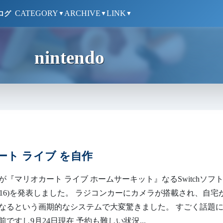
CATEGORY
ARCHIVE
LINK
ログ
▼
▼
▼
nintendo
ート ライブ を自作
が『マリオカート ライブ ホームサーキット』なるSwitchソフ
0/10/16)を発表しました。 ラジコンカーにカメラが搭載され、自宅
なるという画期的なシステムで大変驚きました。 すごく話題
ですし9月24日現在 予約も難しい状況...