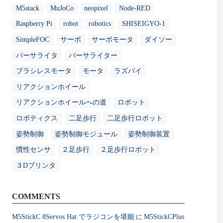
M5stack
MuJoCo
neopixel
Node-RED
Raspberry Pi
robot
robotics
SHISEIGYO-1
SimpleFOC
サーボ
サーボモータ
ダイソー
バーサライタ
バーサライター
ブラシレスモータ
モータ
ラズパイ
リアクションホイール
リアクションホイールへの道
ロボット
ロボティクス
二足歩行
二足歩行ロボット
姿勢制御
姿勢制御モジュール
姿勢制御装置
慣性センサ
２足歩行
２足歩行ロボット
３Dプリンタ
COMMENTS
M5StickC 8Servos Hat でラジコンを堪能
M5StickCPlus
に