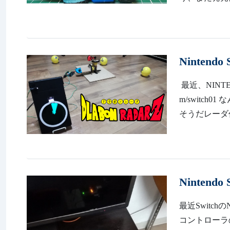
Nintend
最近、NINTEN
m/switc
そうだレーダ作
Nintend
最近Switch
コントローラ