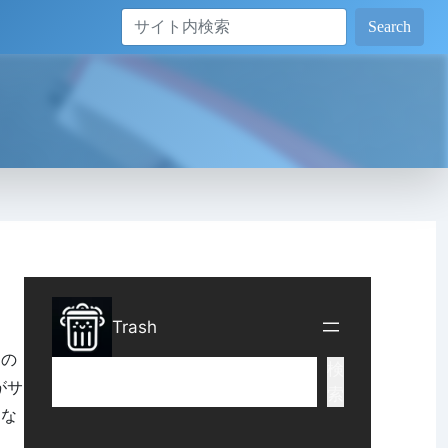
Search
トの
がサ
にな