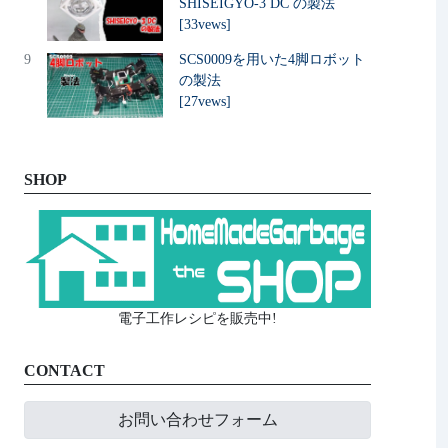
SHISEIGYO-3 DC の製法
[33vews]
9
SCS0009を用いた4脚ロボット
の製法
[27vews]
SHOP
電子工作レシピを販売中!
CONTACT
お問い合わせフォーム