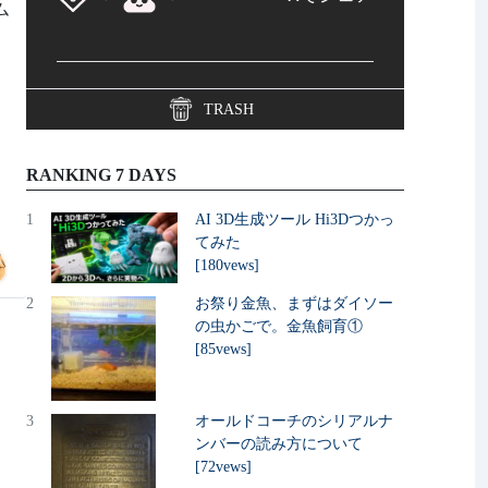
ム
TRASH
RANKING 7 DAYS
1
AI 3D生成ツール Hi3Dつかっ
てみた
[180vews]
2
お祭り金魚、まずはダイソー
の虫かごで。金魚飼育①
[85vews]
3
オールドコーチのシリアルナ
ンバーの読み方について
[72vews]