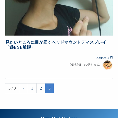
見たいところに目が届くヘッドマウントディスプレイ
「遊EYE離脱」
Raspberry Pi
2016.9.8 お父ちゃん
3 / 3
«
1
2
3