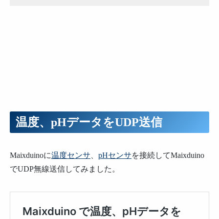
温度、pHデータをUDP送信
Maixduinoに
温度センサ
、
pHセンサ
を接続してMaixduino
でUDP無線送信してみました。