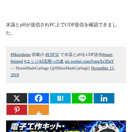
水温とpHが送信されPC上でUDP送信を確認できまし
た。
#Maixduino
搭載の
#ESP32
で水温とpHをUDP送信
#maix
#sipeed
#エッジAI活用への道
pic.twitter.com/FnngXz3DaY
— HomeMadeGarbage (@H0meMadeGarbage)
November 13,
2019