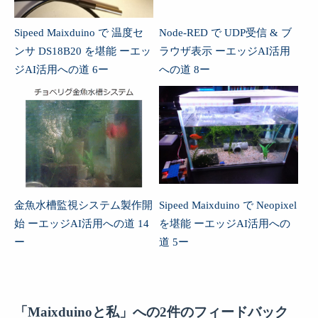
Sipeed Maixduino で 温度セ
Node-RED で UDP受信 & ブ
ンサ DS18B20 を堪能 ーエッ
ラウザ表示 ーエッジAI活用
ジAI活用への道 6ー
への道 8ー
金魚水槽監視システム製作開
Sipeed Maixduino で Neopixel
始 ーエッジAI活用への道 14
を堪能 ーエッジAI活用への
ー
道 5ー
「Maixduinoと私」への2件のフィードバック