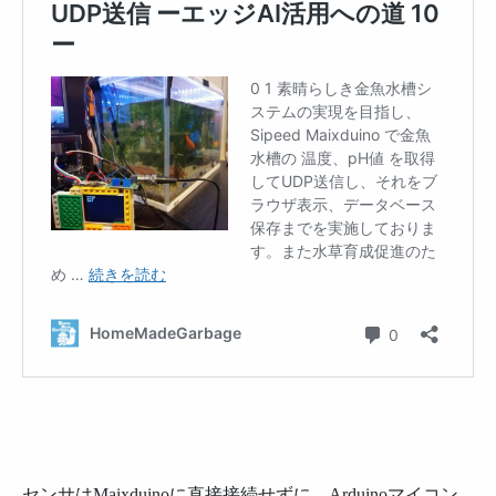
センサはMaixduinoに直接接続せずに、Arduinoマイコン