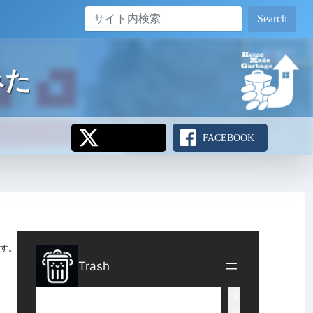
Search
みた
FACEBOOK
す。