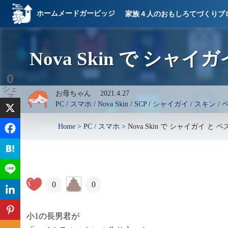
ホームメードガービッジ
家族４人のおもしろてづくりブ
Nova Skin で シ
0
シェ
お母ちゃん
2021.4.27
ア
PC / スマホ
/
Nova Skin
/
SCP
/
シャイガイ
/
スキン
/
Home
>
PC / スマホ
>
Nova Skin で シャイガイ 
0
0
小1の長男君が