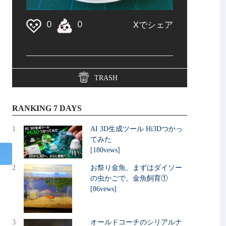
TRASH
RANKING 7 DAYS
1
AI 3D生成ツール Hi3Dつかっ
てみた
[180vews]
2
お祭り金魚、まずはダイソー
の虫かごで。金魚飼育①
[86vews]
3
オールドコーチのシリアルナ