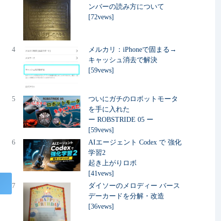
ンバーの読み方について
[72vews]
4
メルカリ：iPhoneで固まる→
キャッシュ消去で解決
[59vews]
5
ついにガチのロボットモータ
を手に入れた
ー ROBSTRIDE 05 ー
[59vews]
6
AIエージェント Codex で 強化
学習2
起き上がりロボ
[41vews]
7
ダイソーのメロディー バース
デーカードを分解・改造
[36vews]