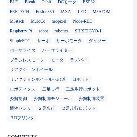
BLE
Blynk
Cubli
DCモータ
ESP32
FEETECH
Fusion360
JAXA
LED
M5ATOM
M5stack
MuJoCo
neopixel
Node-RED
Raspberry Pi
robot
robotics
SHISEIGYO-1
SimpleFOC
サーボ
サーボモータ
ダイソー
バーサライタ
バーサライター
ブラシレスモータ
モータ
ラズパイ
リアクションホイール
リアクションホイールへの道
ロボット
ロボティクス
二足歩行
二足歩行ロボット
姿勢制御
姿勢制御モジュール
姿勢制御装置
慣性センサ
２足歩行
２足歩行ロボット
３Dプリンタ
COMMENTS