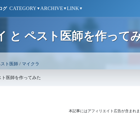
CATEGORY
ARCHIVE
LINK
ログ
▼
▼
▼
ャイガイ と ペスト医師を作って
ペスト医師
/
マイクラ
と ペスト医師を作ってみた
本記事にはアフィリエイト広告が含まれま