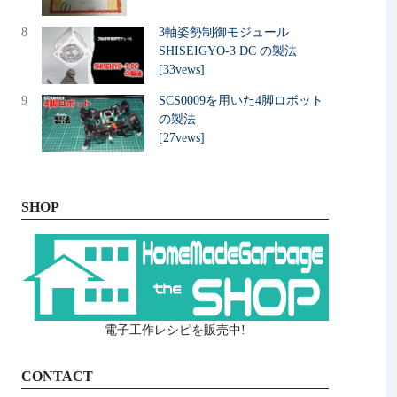
8
3軸姿勢制御モジュール
SHISEIGYO-3 DC の製法
[33vews]
9
SCS0009を用いた4脚ロボット
の製法
[27vews]
SHOP
電子工作レシピを販売中!
CONTACT