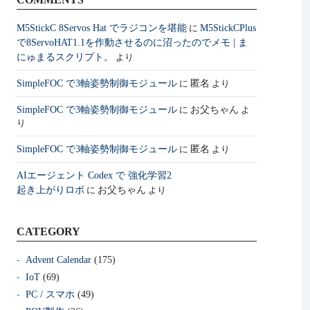
M5StickC 8Servos Hat でラジコンを堪能
M5StickCPlus
に
で8ServoHAT1.1を作動させるのに沼ったのでメモ | ま
にゅまるスクリプト。
より
SimpleFOC で3軸姿勢制御モジュール
匿名
に
より
SimpleFOC で3軸姿勢制御モジュール
お父ちゃん
に
よ
り
SimpleFOC で3軸姿勢制御モジュール
匿名
に
より
AIエージェント Codex で 強化学習2
起き上がりロボ
お父ちゃん
に
より
CATEGORY
Advent Calendar
(175)
IoT
(69)
PC / スマホ
(49)