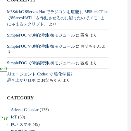
M5StickC 8Servos Hat でラジコンを堪能
M5StickCPlus
に
で8ServoHAT1.1を作動させるのに沼ったのでメモ | ま
にゅまるスクリプト。
より
SimpleFOC で3軸姿勢制御モジュール
匿名
に
より
SimpleFOC で3軸姿勢制御モジュール
お父ちゃん
に
よ
り
SimpleFOC で3軸姿勢制御モジュール
匿名
に
より
media-src *"
/
>
AIエージェント Codex で 強化学習2
起き上がりロボ
お父ちゃん
に
より
CATEGORY
Advent Calendar
(175)
IoT
(69)
 'self' 'unsafe-inline'; media-src *"
/
>
PC / スマホ
(49)