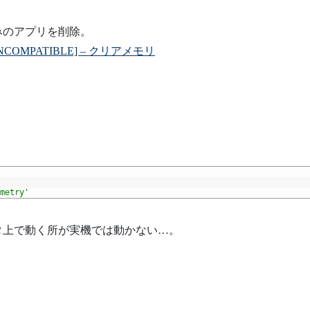
みのアプリを削除。
E_INCOMPATIBLE] – クリアメモリ
metry'
タ上で動く所が実機では動かない…。