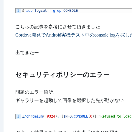
1
$
adb 
logcat
|
grep 
CONSOLE
こちらの記事を参考にさせて頂きました
Cordova開発でAndroid実機テスト中のconsole.logを探し
出てきたー
セキュリティポリシーのエラー
問題のエラー箇所、
ギャラリーを起動して画像を選択した先が動かない
1
I
/
chromium
(
9324
)
:
[
INFO
:
CONSOLE
(
0
)
]
"Refused to load