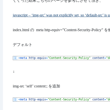
ぐぐった結果こちらのページを参考にさせて頂き、
javascript – ‘img-src’ was not explicitly set, so ‘default-src’ i
index.html の meta http-equiv=”Content-Security-Policy”
デフォルト
1
<
meta 
http
-
equiv
=
"Content-Security-Policy"
content
=
"d
↓
img-src ‘self’ content:; を追加
1
<
meta 
http
-
equiv
=
"Content-Security-Policy"
content
=
"d