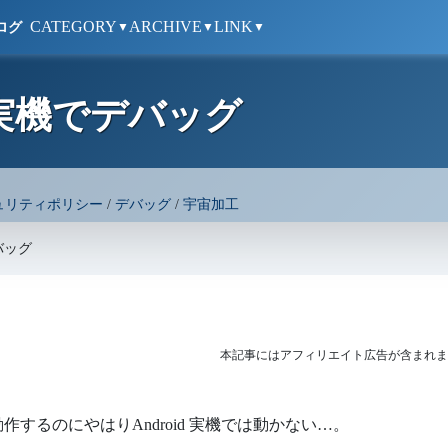
CATEGORY
ARCHIVE
LINK
ログ
▼
▼
▼
id 実機でデバッグ
ュリティポリシー
/
デバッグ
/
宇宙加工
デバッグ
本記事にはアフィリエイト広告が含まれま
するのにやはりAndroid 実機では動かない…。