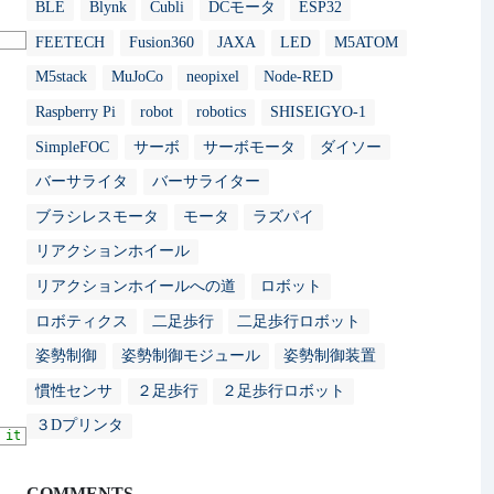
BLE
Blynk
Cubli
DCモータ
ESP32
FEETECH
Fusion360
JAXA
LED
M5ATOM
M5stack
MuJoCo
neopixel
Node-RED
Raspberry Pi
robot
robotics
SHISEIGYO-1
SimpleFOC
サーボ
サーボモータ
ダイソー
バーサライタ
バーサライター
ブラシレスモータ
モータ
ラズパイ
リアクションホイール
リアクションホイールへの道
ロボット
ロボティクス
二足歩行
二足歩行ロボット
姿勢制御
姿勢制御モジュール
姿勢制御装置
慣性センサ
２足歩行
２足歩行ロボット
３Dプリンタ
 it violates the following Content Security Policy directive: "
d
COMMENTS