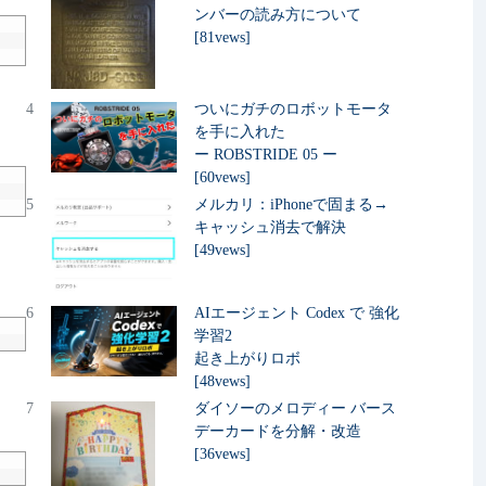
ンバーの読み方について
[81vews]
4
ついにガチのロボットモータ
を手に入れた
ー ROBSTRIDE 05 ー
[60vews]
5
メルカリ：iPhoneで固まる→
キャッシュ消去で解決
[49vews]
6
AIエージェント Codex で 強化
学習2
起き上がりロボ
[48vews]
7
ダイソーのメロディー バース
デーカードを分解・改造
[36vews]