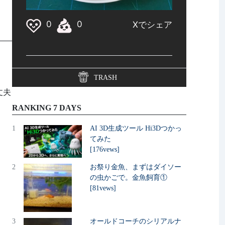
TRASH
丈夫
RANKING 7 DAYS
1
AI 3D生成ツール Hi3Dつかっ
てみた
[176vews]
2
お祭り金魚、まずはダイソー
の虫かごで。金魚飼育①
[81vews]
3
オールドコーチのシリアルナ