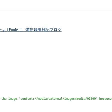
たよ | Foolean – 備忘録風雑記ブログ
 the image 'content://media/external/images/media/91599' because