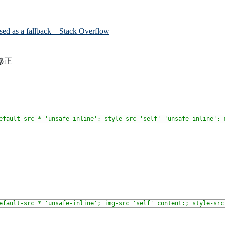
s used as a fallback – Stack Overflow
 を修正
efault-src * 'unsafe-inline'; style-src 'self' 'unsafe-inline'; 
efault-src * 'unsafe-inline'; img-src 'self' content:; style-src