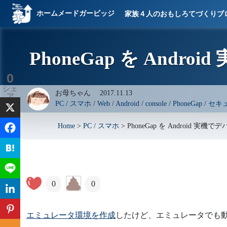
ホームメードガービッジ
家族４人のおもしろてづくりブ
PhoneGap を Andro
0
シェ
お母ちゃん
2017.11.13
ア
PC / スマホ
/
Web
/
Android
/
console
/
PhoneGap
/
セキ
Home
>
PC / スマホ
>
PhoneGap を Android 実機で
0
0
エミュレータ環境を作成
したけど、エミュレータでも動作