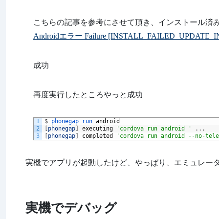
こちらの記事を参考にさせて頂き、インストール済
Androidエラー Failure [INSTALL_FAILED_UPDAT
成功
再度実行したところやっと成功
1
$
phonegap 
run 
android
2
[
phonegap
]
executing
'cordova run android '
.
.
.
3
[
phonegap
]
completed
'cordova run android --no-tele
実機でアプリが起動したけど、やっぱり、エミュレー
実機でデバッグ