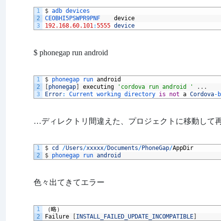
1
$
adb 
devices 
2
CEOBHI5PSWPR9PNF	
device
3
192.168.60.101
:
5555
device
$ phonegap run android
1
$
phonegap 
run 
android
2
[
phonegap
]
executing
'cordova run android '
.
.
.
3
Error
:
Current 
working 
directory 
is
not
a
Cordova
-
b
…ディレクトリ間違えた、プロジェクトに移動して
1
$
cd
/
Users
/
xxxxx
/
Documents
/
PhoneGap
/
AppDir
2
$
phonegap 
run 
android
色々出てきてエラー
1
（略）
2
Failure
[
INSTALL_FAILED_UPDATE_INCOMPATIBLE
]