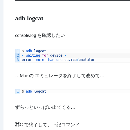
adb logcat
console.log を確認したい
1
$
adb 
logcat
2
-
waiting 
for
device
-
3
error
:
more 
than 
one 
device
/
emulator
…Mac の エミュレータを終了して改めて…
1
$
adb 
logcat
ずらっといっぱい出てくる…
⌘C で終了して、下記コマンド