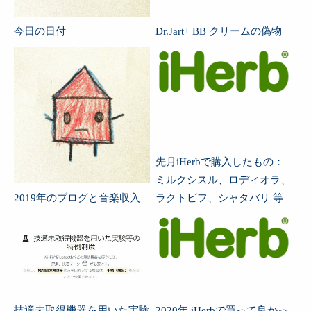
今日の日付
Dr.Jart+ BB クリームの偽物
先月iHerbで購入したもの：
ミルクシスル、ロディオラ、
2019年のブログと音楽収入
ラクトビフ、シャタバリ 等
技適未取得機器を用いた実験
2020年 iHerbで買って良かっ