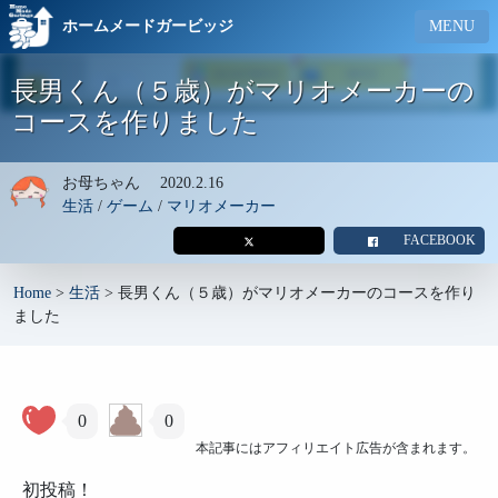
ホームメードガービッジ
MENU
長男くん（５歳）がマリオメーカーの
コースを作りました
お母ちゃん
2020.2.16
生活
/
ゲーム
/
マリオメーカー
FACEBOOK
Home
>
生活
>
長男くん（５歳）がマリオメーカーのコースを作り
ました
0
0
本記事にはアフィリエイト広告が含まれます。
初投稿！