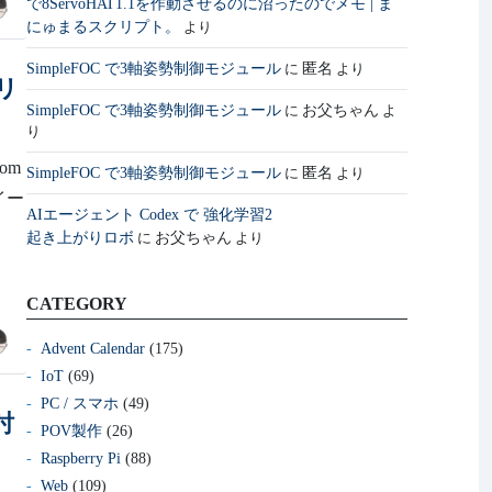
で8ServoHAT1.1を作動させるのに沼ったのでメモ | ま
にゅまるスクリプト。
より
SimpleFOC で3軸姿勢制御モジュール
匿名
に
より
テリ
SimpleFOC で3軸姿勢制御モジュール
お父ちゃん
に
よ
り
om
SimpleFOC で3軸姿勢制御モジュール
匿名
に
より
ホイー
AIエージェント Codex で 強化学習2
起き上がりロボ
お父ちゃん
に
より
CATEGORY
Advent Calendar
(175)
IoT
(69)
PC / スマホ
(49)
討
POV製作
(26)
Raspberry Pi
(88)
Web
(109)