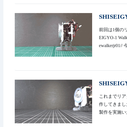
SHISEIG
前回は1個の
EIGYO-1 Wal
ewalkerj
SHISEIGY
これまでリア
作してきました。 h
製作を実施い