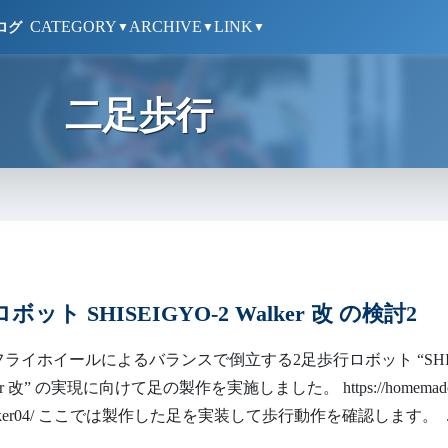
CATEGORY
ARCHIVE
LINK
ログ
▼
▼
▼
二足歩行
ット SHISEIGYO-2 Walker 改 の検討2
フライホイールによるバランスで倒立する2足歩行ロボット “SHI
lker 改” の実現に向けて足の製作を実施しました。 https://homemad
m/walker04/ ここでは製作した足を実装して歩行動作を確認します。 ..