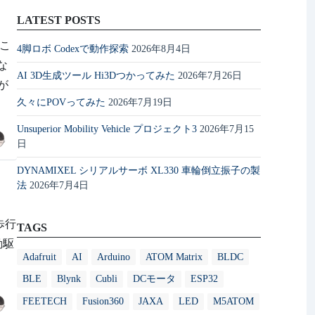
LATEST POSTS
とこ
4脚ロボ Codexで動作探索
2026年8月4日
な
AI 3D生成ツール Hi3Dつかってみた
2026年7月26日
が
久々にPOVってみた
2026年7月19日
Unsuperior Mobility Vehicle プロジェクト3
2026年7月15
日
DYNAMIXEL シリアルサーボ XL330 車輪倒立振子の製
法
2026年7月4日
歩行
TAGS
差動駆
Adafruit
AI
Arduino
ATOM Matrix
BLDC
BLE
Blynk
Cubli
DCモータ
ESP32
FEETECH
Fusion360
JAXA
LED
M5ATOM