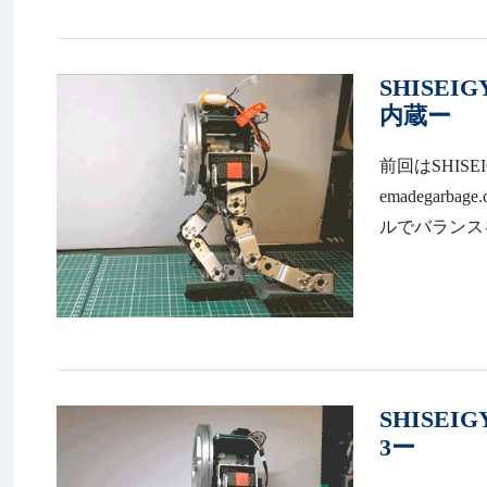
SHISEI
内蔵ー
前回はSHISEI
emadegarbag
ルでバランスを
SHISEI
3ー