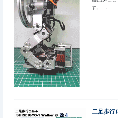
ersan10
す。 ...
二足歩行ロボ