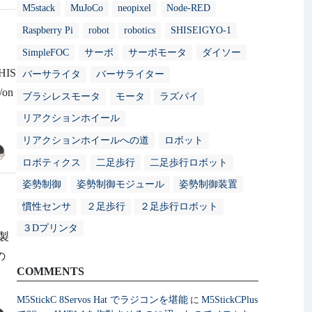
M5stack
MuJoCo
neopixel
Node-RED
Raspberry Pi
robot
robotics
SHISEIGYO-1
SimpleFOC
サーボ
サーボモータ
ダイソー
IS
バーサライタ
バーサライター
/on
ブラシレスモータ
モータ
ラズパイ
リアクションホイール
リアクションホイールへの道
ロボット
ロボティクス
二足歩行
二足歩行ロボット
姿勢制御
姿勢制御モジュール
姿勢制御装置
慣性センサ
２足歩行
２足歩行ロボット
３Dプリンタ
製
の
COMMENTS
M5StickC 8Servos Hat でラジコンを堪能
M5StickCPlus
に