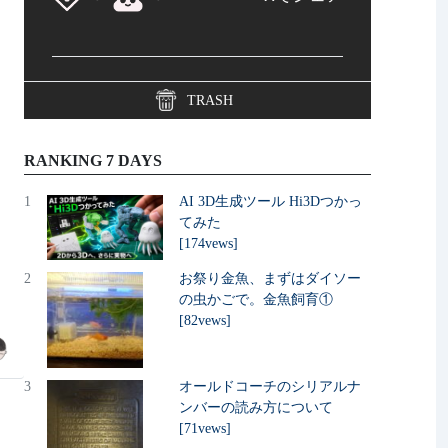
TRASH
RANKING 7 DAYS
1
AI 3D生成ツール Hi3Dつかっ
てみた
[174vews]
2
お祭り金魚、まずはダイソー
の虫かごで。金魚飼育①
[82vews]
3
オールドコーチのシリアルナ
ンバーの読み方について
[71vews]