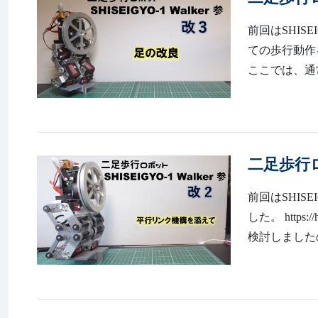
前回はSHISE
ての歩行動作を確認し
ここでは、通
二足歩行ロボ
前回はSHISE
した。 https:
検討しました