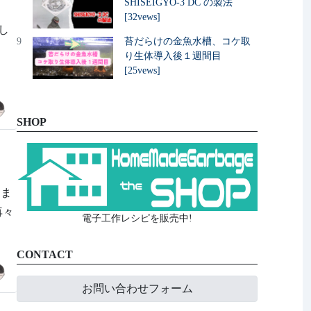
SHISEIGYO-3 DC の製法
[32vews]
減し
9
苔だらけの金魚水槽、コケ取
/
り生体導入後１週間目
[25vews]
SHOP
しま
を再々
電子工作レシピを販売中!
CONTACT
お問い合わせフォーム