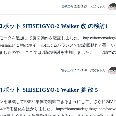
電子工作
2023.3.23 お父ちゃん
ット SHISEIGYO-2 Walker 改 の検討1
タを追加して旋回動作を確認しました。 https://homemadegar
newalkersan11/ １軸のホイールによるバランスでは旋回動作が難し
ましたので、 ここでは2軸の検討を実施しました。 2軸での..
電子工作
2023.3.20 お父ちゃん
ット SHISEIGYO-1 Walker 参 改 5
を削減してESP32単体で制御できるようにして、さらに24V 
価格化をはかりました。 https://homemadegarbage.com/onewa