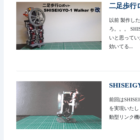
二足歩行ロボ
以前 製作した 
ろ。。。 SHI
いと思っていた
効いてる...
SHISEI
前回はSHISE
を実現いたしました。
動型リンク機