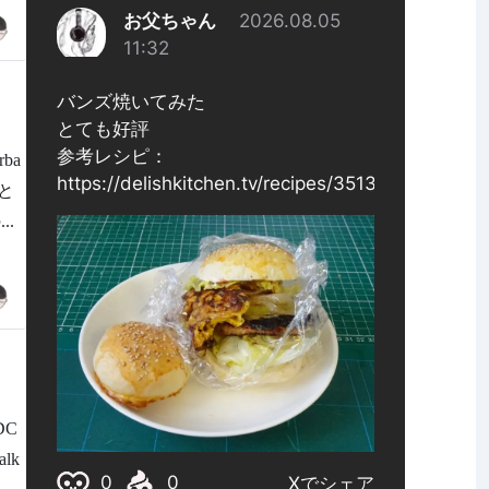
ba
いと
.
DC
lk