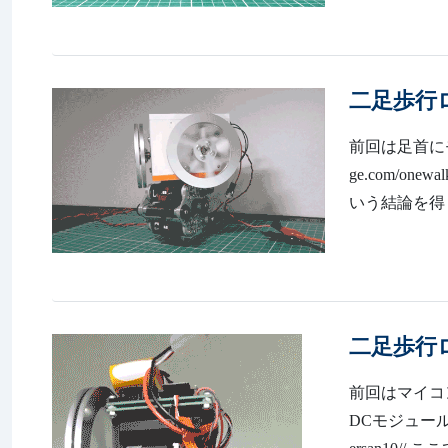
二足歩行ロボ
前回は足首にモー
ge.com/o
いう結論を得
二足歩行ロボ
前回はマイコン
DCモジュールの低