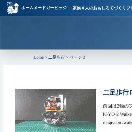
ホームメードガービッジ
家族４人のおもしろてづくりブ
Home
>
二足歩行
>
ページ 3
二足歩行ロボ
前回は2軸の
IGYO-2 Wa
rbage.co