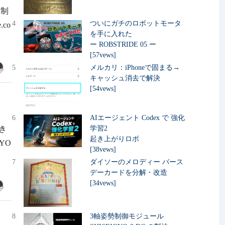
て制
4
ついにガチのロボットモータ
co
を手に入れた
ー ROBSTRIDE 05 ー
[57vews]
5
メルカリ：iPhoneで固まる→
キャッシュ消去で解決
[54vews]
6
AIエージェント Codex で 強化
てき
学習2
起き上がりロボ
GYO
[38vews]
7
ダイソーのメロディー バース
デーカードを分解・改造
[34vews]
8
3軸姿勢制御モジュール