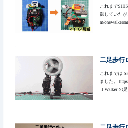
これまでSHIS
御していたが、今
m/onewal
二足歩行ロボ
これまでは SH
ました。 https:
-1 Walke
二足歩行ロボ