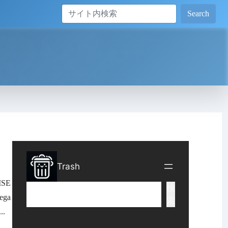
Search
SE
ega
.