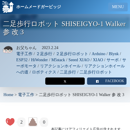
ホームメードガービッジ
MENU
二足歩行ロボット SHISEIGYO-1 Walker
参 改 3
お父ちゃん
2023.2.24
電子工作
/
２足歩行
/
２足歩行ロボット
/
Arduino
/
Blynk
/
ESP32
/
HiWonder
/
M5stack
/
Seeed XIAO
/
XIAO
/
サーボ
/
サ
ーボモータ
/
リアクションホイール
/
リアクションホイール
への道
/
ロボティクス
/
二足歩行
/
二足歩行ロボット
FACEBOOK
Home
>
電子工作
>
二足歩行ロボット SHISEIGYO-1 Walker 参 改 3
2
0
本記事にはアフィリエイト広告が含まれます。