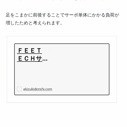
足をこまかに前後することでサーボ単体にかかる負荷が
増したためと考えられます。
ＦＥＥＴ
ＥＣＨサ
ーボ Ｆ
Ｔ１１１
７Ｍ: パー
ツ一般 秋
akizukidenshi.com
月電子通
商-電子部
品・ネッ
ト通販