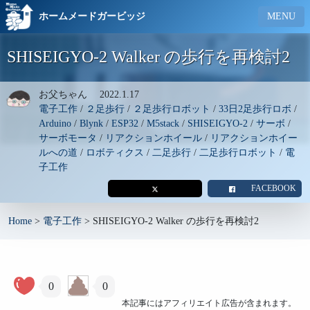
ホームメードガービッジ
MENU
SHISEIGYO-2 Walker の歩行を再検討2
お父ちゃん
2022.1.17
電子工作
/
２足歩行
/
２足歩行ロボット
/
33日2足歩行ロボ
/
Arduino
/
Blynk
/
ESP32
/
M5stack
/
SHISEIGYO-2
/
サーボ
/
サーボモータ
/
リアクションホイール
/
リアクションホイー
ルへの道
/
ロボティクス
/
二足歩行
/
二足歩行ロボット
/
電
子工作
FACEBOOK
Home
>
電子工作
>
SHISEIGYO-2 Walker の歩行を再検討2
0
0
本記事にはアフィリエイト広告が含まれます。