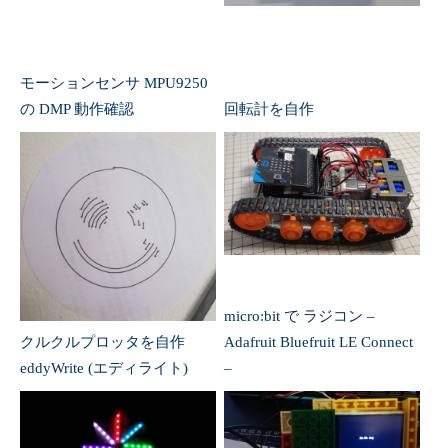
micro:bit で ラジコン –
クルクルプロッタを自作
Adafruit Bluefruit LE Connect
eddyWrite (エディライト)
–
Sipeed Maixduino で 温度セ