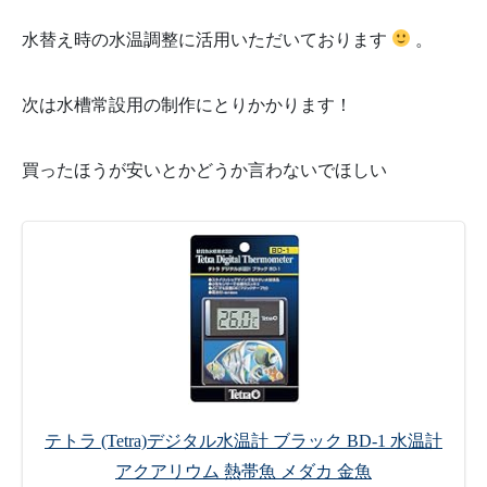
水替え時の水温調整に活用いただいております
。
次は水槽常設用の制作にとりかかります！
買ったほうが安いとかどうか言わないでほしい
テトラ (Tetra)デジタル水温計 ブラック BD-1 水温計
アクアリウム 熱帯魚 メダカ 金魚