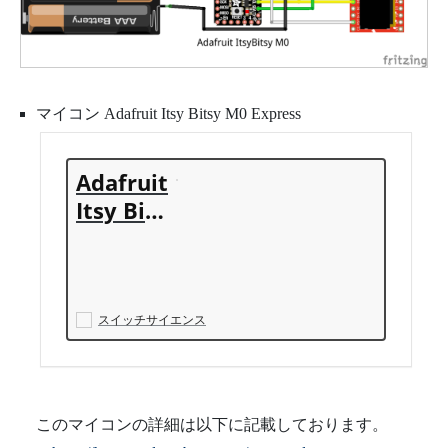
マイコン Adafruit Itsy Bitsy M0 Express
Adafruit
Itsy Bits
y M0 Ex
press -
スイッチ
サイエン
スイッチサイエンス
ス
このマイコンの詳細は以下に記載しております。