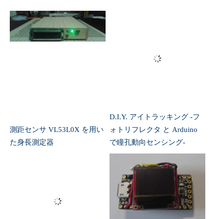
D.I.Y. アイトラッキング -フ
測距センサ VL53L0X を用い
ォトリフレクタ と Arduino
た身長測定器
で瞳孔動向センシング-
モーションセンサ MPU9250
の DMP 動作確認
回転計を自作