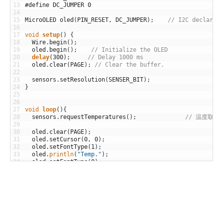
13
#define DC_JUMPER 0
14
15
MicroOLED
oled
(
PIN_RESET
,
DC_JUMPER
)
;
// I2C declarat
16
17
void
setup
(
)
{
18
Wire
.
begin
(
)
;
19
oled
.
begin
(
)
;
// Initialize the OLED
20
delay
(
300
)
;
// Delay 1000 ms
21
oled
.
clear
(
PAGE
)
;
// Clear the buffer.
22
23
sensors
.
setResolution
(
SENSER_BIT
)
;
24
}
25
26
27
void
loop
(
)
{
28
sensors
.
requestTemperatures
(
)
;
// 温度取得
29
30
oled
.
clear
(
PAGE
)
;
31
oled
.
setCursor
(
0
,
0
)
;
32
oled
.
setFontType
(
1
)
;
33
oled
.
println
(
"Temp."
)
;
34
oled
.
setFontType
(
0
)
;
35
oled
.
println
(
" "
)
;
36
oled
.
print
(
" "
)
;
37
38
oled
.
setFontType
(
2
)
;
39
oled
.
print
(
sensors
.
getTempCByIndex
(
0
)
)
;
40
oled
.
display
(
)
;
// Draw to the screen
41
42
delay
(
100
)
;
// Delay 1000 ms