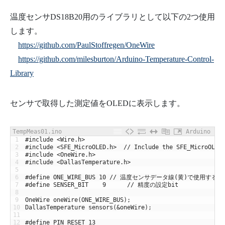
温度センサDS18B20用のライブラリとして以下の2つ使用
します。
https://github.com/PaulStoffregen/OneWire
https://github.com/milesburton/Arduino-Temperature-Control-
Library
センサで取得した測定値をOLEDに表示します。
TempMeas01.ino
Arduino
1
#include <Wire.h>
2
#include <SFE_MicroOLED.h>  // Include the SFE_MicroOLED
3
#include <OneWire.h>
4
#include <DallasTemperature.h>
5
6
#define ONE_WIRE_BUS 10 // 温度センサデータ線(黄)で使用する
7
#define SENSER_BIT    9      // 精度の設定bit
8
9
OneWire
oneWire
(
ONE_WIRE_BUS
)
;
10
DallasTemperature
sensors
(
&
oneWire
)
;
11
12
#define PIN_RESET 13