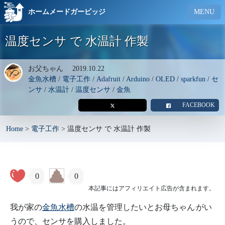
ホームメードガービッジ
MENU
温度センサ で 水温計 作製
お父ちゃん
2019.10.22
金魚水槽
/
電子工作
/
Adafruit
/
Arduino
/
OLED
/
sparkfun
/
セ
ンサ
/
水温計
/
温度センサ
/
金魚
FACEBOOK
Home
>
電子工作
>
温度センサ で 水温計 作製
0
0
本記事にはアフィリエイト広告が含まれます。
我が家の
金魚水槽
の水温を管理したいとお母ちゃん
がい
うので、センサを購入しました。