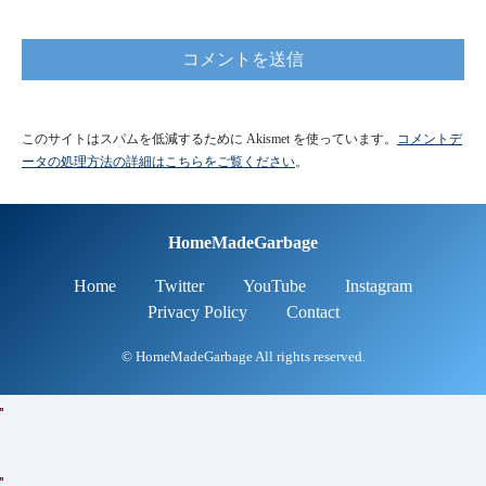
ータの処理方法の詳細はこちらをご覧ください
。
HomeMadeGarbage
Home
Twitter
YouTube
Instagram
Privacy Policy
Contact
© HomeMadeGarbage All rights reserved.