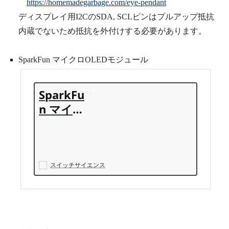
https://homemadegarbage.com/eye-pendant
ディスプレイ用I2CのSDA, SCLピンはプルアップ抵抗
内蔵でないため抵抗を外付けする必要があります。
SparkFun マイクロOLEDモジュール
SparkFu
n マイク
ロOLED
モジュー
ル - スイ
ッチサイ
スイッチサイエンス
エンス