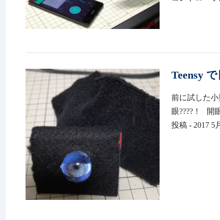
Teens
前に試した小型
眼????！ 開眼 
投稿 - 2017 5