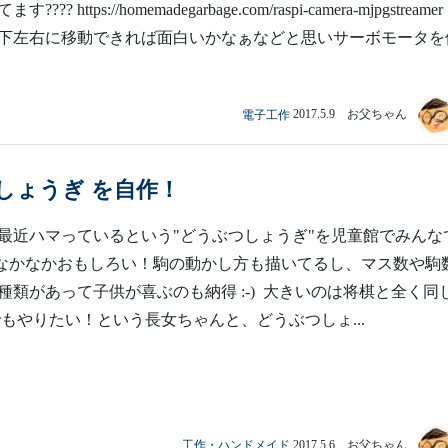
? https://homemadegarbage.com/raspi-camera-mjpgstreamer
下左右に移動できれば面白いかなぁなどと思いサーボモータを
電子工作
2017.5.9 お父ちゃん
しょうぎ を自作！
最近ハマっているという"どうぶつしょうぎ"を児童館でみんな
 なかなかおもしろい！駒の動かし方も描いてるし、マス数や駒
種類があって子供が喜ぶのも納得 :-) 大きいのは将棋と全く同
でもやりたい！という長女ちゃんと、どうぶつしょ...
工作・ハンドメイド
2017.5.6 お父ちゃん