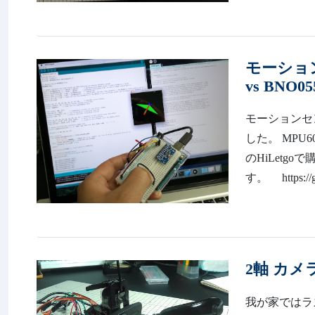
モーションセ
vs BNO05
モーションセ
した。 MPU
のHiLetg
す。 https://gi
2軸 カ
我が家ではラ