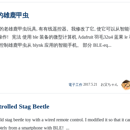
的雄鹿甲虫
的老雄鹿甲虫玩具, 有有线遥控器。我修改了它, 使它可以从智能
操作! 宪法 使用 ble 装备的微型计算机 Adafruit 羽毛32u4 蓝果 le
雄鹿甲虫从 blynk 应用的智能手机。 部分 BLE-eq...
電子工作
2017.5.21 お父ちゃん
rolled Stag Beetle
ld stag beetle toy with a wired remote control. I modified it so that it ca
otely from a smartphone with BLE! ...