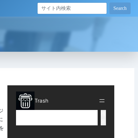
Search
ジ
に
を