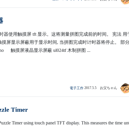
器
器使用触摸屏 tft 显示。这将测量拼图完成前的时间。 宪法 用于
uno 的触摸屏显示屏蔽用于显示时间, 当拼图完成时计时器将停止。 部分
o uno 触摸屏液晶显示屏蔽 ul024tf 木制拼图 ...
電子工作
2017.5.5 お父ちゃん
zzle Timer
uzzle Timer using touch panel TFT display. This measures the time unti