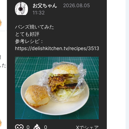
開
アした