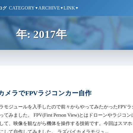
CATEGORY
ARCHIVE
LINK
ログ
▼
▼
▼
年:
2017年
カメラでFPVラジコンカー自作
ラモジュールを入手したので前々からやってみたかったFPVラ
みました。 FPV(First Person View)とはドローンやラジコン
して、映像を観ながら機体を操作する技術です。今回はスマホ
にして自作してみました。 ラズパイカメラモジュ...