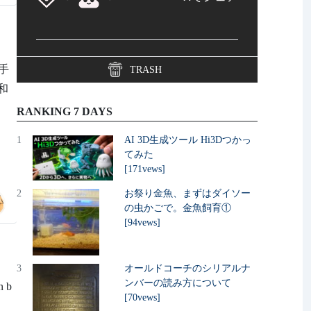
手
TRASH
 和
RANKING 7 DAYS
1
AI 3D生成ツール Hi3Dつかっ
てみた
[171vews]
2
お祭り金魚、まずはダイソー
の虫かごで。金魚飼育①
[94vews]
3
オールドコーチのシリアルナ
ンバーの読み方について
n b
[70vews]