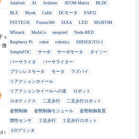
Adafruit
AI
Arduino
ATOM Matrix
BLDC
BLE
Blynk
Cubli
DCモータ
ESP32
FEETECH
Fusion360
JAXA
LED
M5ATOM
M5stack
MuJoCo
neopixel
Node-RED
 a
Raspberry Pi
robot
robotics
SHISEIGYO-1
 微
SimpleFOC
サーボ
サーボモータ
ダイソー
バーサライタ
バーサライター
ブラシレスモータ
モータ
ラズパイ
リアクションホイール
リアクションホイールへの道
ロボット
ロボティクス
二足歩行
二足歩行ロボット
姿勢制御
姿勢制御モジュール
姿勢制御装置
慣性センサ
２足歩行
２足歩行ロボット
３Dプリンタ
l t