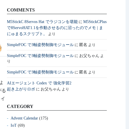
COMMENTS
M5StickC 8Servos Hat でラジコンを堪能
M5StickCPlus
に
で8ServoHAT1.1を作動させるのに沼ったのでメモ | ま
にゅまるスクリプト。
より
SimpleFOC で3軸姿勢制御モジュール
匿名
に
より
SimpleFOC で3軸姿勢制御モジュール
お父ちゃん
に
よ
り
SimpleFOC で3軸姿勢制御モジュール
匿名
に
より
よ
AIエージェント Codex で 強化学習2
起き上がりロボ
お父ちゃん
に
より
がる
レイ
CATEGORY
Advent Calendar
(175)
IoT
(69)