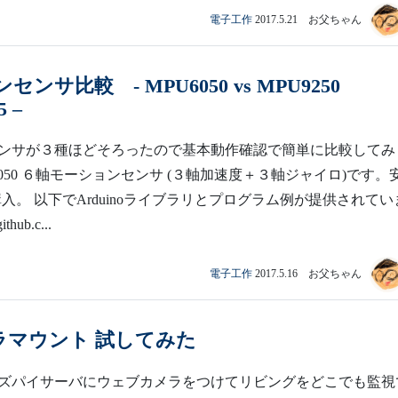
電子工作
2017.5.21 お父ちゃん
ンサ比較 - MPU6050 vs MPU9250
5 –
ンサが３種ほどそろったので基本動作確認で簡単に比較してみ
6050 ６軸モーションセンサ (３軸加速度＋３軸ジャイロ)です。
oで購入。 以下でArduinoライブラリとプログラム例が提供されてい
thub.c...
電子工作
2017.5.16 お父ちゃん
メラマウント 試してみた
ズパイサーバにウェブカメラをつけてリビングをどこでも監視