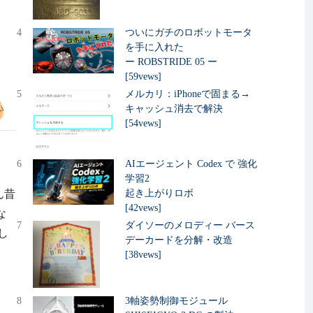
4
ついにガチのロボットモータ
を手に入れた
ー ROBSTRIDE 05 ー
[59vews]
5
メルカリ：iPhoneで固まる→
キャッシュ消去で解決
[54vews]
6
AIエージェント Codex で 強化
学習2
ん昔
起き上がりロボ
[42vews]
な
7
ダイソーのメロディー バース
し
デーカードを分解・改造
[38vews]
8
3軸姿勢制御モジュール