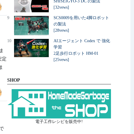
SHISEIGYO-3 DC の製法
[32vews]
9
SCS0009を用いた4脚ロボット
の製法
[28vews]
10
AIエージェント Codex で 強化
学習
ま
2足歩行ロボット HM-01
安定
[25vews]
ま
SHOP
電子工作レシピを販売中!
で