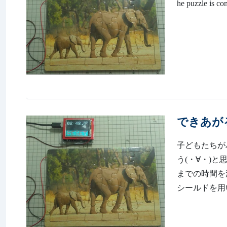
he puzzle is co
できあが
子どもたちが
う(・∀・)
までの時間を測
シールドを用