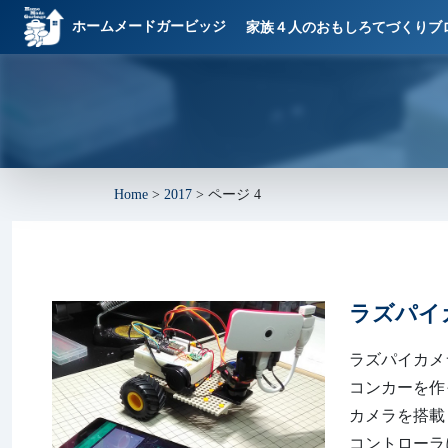
ホームメードガービッジ
家族４人のおもしろてづくりブ
Home
>
2017
>
ページ 4
ラズパイ
ラズパイカメ
コンカーを作って
カメラを搭載
コントローラ