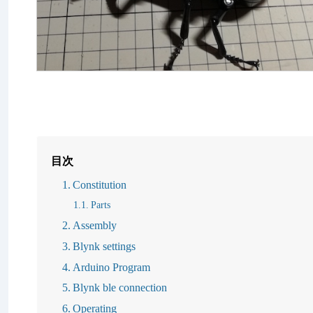
目次
Constitution
Parts
Assembly
Blynk settings
Arduino Program
Blynk ble connection
Operating