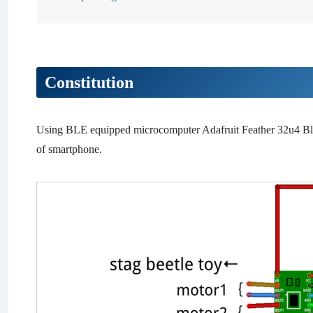
Constitution
Using BLE equipped microcomputer Adafruit Feather 32u4 Blue
of smartphone.