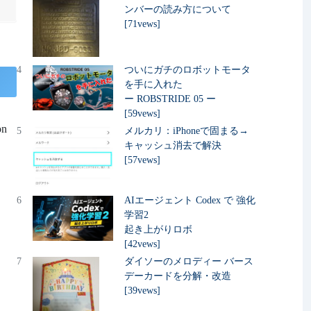
ンバーの読み方について
[71vews]
4
ついにガチのロボットモータ
を手に入れた
ー ROBSTRIDE 05 ー
[59vews]
on
5
メルカリ：iPhoneで固まる→
キャッシュ消去で解決
[57vews]
6
AIエージェント Codex で 強化
学習2
起き上がりロボ
[42vews]
7
ダイソーのメロディー バース
デーカードを分解・改造
[39vews]