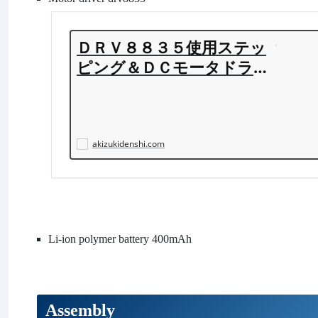
ＤＲＶ８８３５使用ステッ
ピング＆ＤＣモータドライ
バモジュール: 組立キット
秋月電子通商 電子部品 ネ
ット通販
akizukidenshi.com
Li-ion polymer battery 400mAh
Assembly