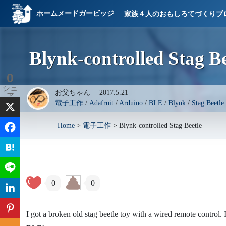
ホームメードガービッジ
家族４人のおもしろてづくりブ
Blynk-controlled Stag Be
0
シェ
お父ちゃん
2017.5.21
ア
電子工作
/
Adafruit
/
Arduino
/
BLE
/
Blynk
/
Stag Beetle
Home
>
電子工作
>
Blynk-controlled Stag Beetle
0
0
I got a broken old stag beetle toy with a wired remote control.