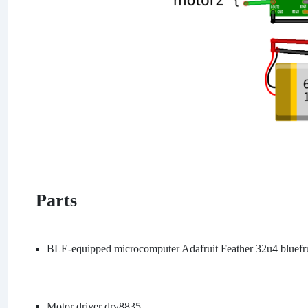
Parts
BLE-equipped microcomputer Adafruit Feather 32u4 bluefr
Motor driver drv8835