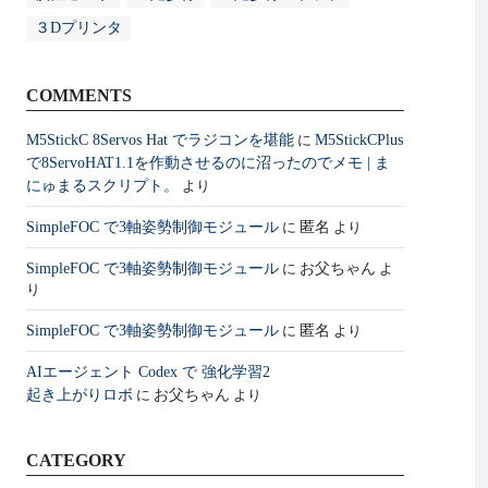
３Dプリンタ
COMMENTS
M5StickC 8Servos Hat でラジコンを堪能
M5StickCPlus
に
で8ServoHAT1.1を作動させるのに沼ったのでメモ | ま
にゅまるスクリプト。
より
SimpleFOC で3軸姿勢制御モジュール
匿名
に
より
SimpleFOC で3軸姿勢制御モジュール
お父ちゃん
に
よ
り
SimpleFOC で3軸姿勢制御モジュール
匿名
に
より
AIエージェント Codex で 強化学習2
起き上がりロボ
お父ちゃん
に
より
CATEGORY