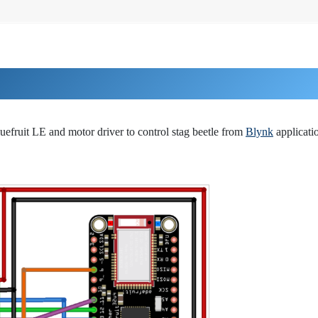
fruit LE and motor driver to control stag beetle from
Blynk
applicati