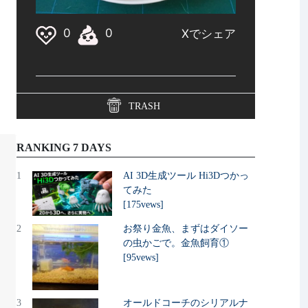
TRASH
RANKING 7 DAYS
1
AI 3D生成ツール Hi3Dつかっ
てみた
[175vews]
2
お祭り金魚、まずはダイソー
の虫かごで。金魚飼育①
[95vews]
3
オールドコーチのシリアルナ