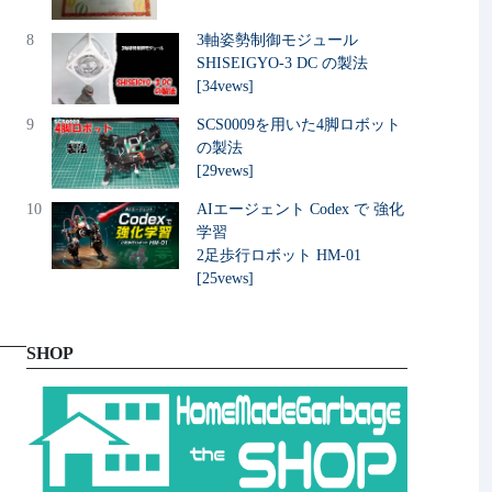
8
3軸姿勢制御モジュール
SHISEIGYO-3 DC の製法
[34vews]
9
SCS0009を用いた4脚ロボット
の製法
[29vews]
10
AIエージェント Codex で 強化
学習
2足歩行ロボット HM-01
[25vews]
SHOP