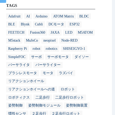
TAGS
Adafruit
AI
Arduino
ATOM Matrix
BLDC
BLE
Blynk
Cubli
DCモータ
ESP32
FEETECH
Fusion360
JAXA
LED
M5ATOM
M5stack
MuJoCo
neopixel
Node-RED
Raspberry Pi
robot
robotics
SHISEIGYO-1
SimpleFOC
サーボ
サーボモータ
ダイソー
バーサライタ
バーサライター
ブラシレスモータ
モータ
ラズパイ
リアクションホイール
リアクションホイールへの道
ロボット
ロボティクス
二足歩行
二足歩行ロボット
姿勢制御
姿勢制御モジュール
姿勢制御装置
慣性センサ
２足歩行
２足歩行ロボット