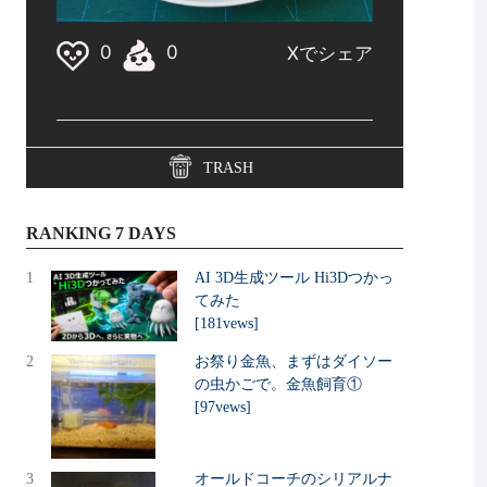
TRASH
RANKING 7 DAYS
1
AI 3D生成ツール Hi3Dつかっ
てみた
[181vews]
2
お祭り金魚、まずはダイソー
の虫かごで。金魚飼育①
[97vews]
3
オールドコーチのシリアルナ