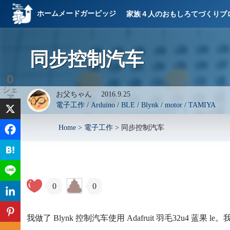
ホームメードガービッジ
家族４人のおもしろてづくりブ
同步控制汽车
0
シェ
お父ちゃん
2016.9.25
ア
電子工作
/
Arduino
/
BLE
/
Blynk
/
motor
/
TAMIYA
Home
>
電子工作
>
同步控制汽车
0
0
我做了 Blynk 控制汽车使用 Adafruit 羽毛32u4 蓝果