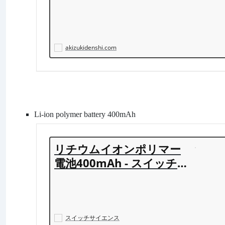
バモジュール: 組立キット
秋月電子通商 電子部品 ネ
ット通販
akizukidenshi.com
Li-ion polymer battery 400mAh
リチウムイオンポリマー
電池400mAh - スイッチサ
イエンス
スイッチサイエンス