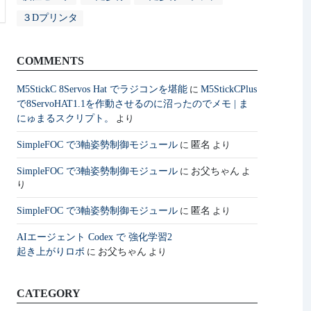
３Dプリンタ
COMMENTS
M5StickC 8Servos Hat でラジコンを堪能
M5StickCPlus
に
で8ServoHAT1.1を作動させるのに沼ったのでメモ | ま
にゅまるスクリプト。
より
SimpleFOC で3軸姿勢制御モジュール
匿名
に
より
SimpleFOC で3軸姿勢制御モジュール
お父ちゃん
に
よ
り
SimpleFOC で3軸姿勢制御モジュール
匿名
に
より
AIエージェント Codex で 強化学習2
起き上がりロボ
お父ちゃん
に
より
CATEGORY