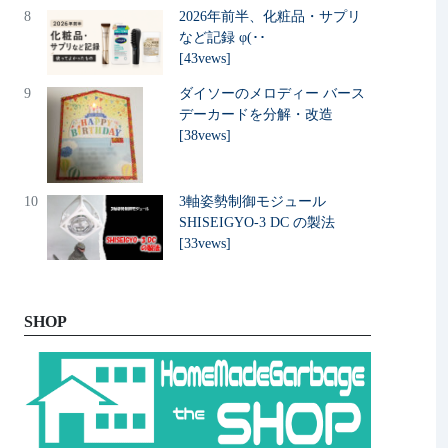
8
2026年前半、化粧品・サプリ
など記録 φ(･･
[43vews]
9
ダイソーのメロディー バース
デーカードを分解・改造
[38vews]
10
3軸姿勢制御モジュール
SHISEIGYO-3 DC の製法
[33vews]
SHOP