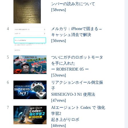
ンバーの読み方について
[58vews]
4
メルカリ：iPhoneで固まる→
キャッシュ消去で解決
[56vews]
5
ついにガチのロボットモータ
を手に入れた
ー ROBSTRIDE 05 ー
[53vews]
6
リアクションホイール倒立振
子
SHISEIGYO-3 N1 使用法
[47vews]
7
AIエージェント Codex で 強化
学習2
起き上がりロボ
[44vews]