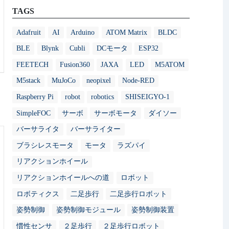
TAGS
Adafruit
AI
Arduino
ATOM Matrix
BLDC
BLE
Blynk
Cubli
DCモータ
ESP32
FEETECH
Fusion360
JAXA
LED
M5ATOM
M5stack
MuJoCo
neopixel
Node-RED
Raspberry Pi
robot
robotics
SHISEIGYO-1
SimpleFOC
サーボ
サーボモータ
ダイソー
バーサライタ
バーサライター
ブラシレスモータ
モータ
ラズパイ
リアクションホイール
リアクションホイールへの道
ロボット
ロボティクス
二足歩行
二足歩行ロボット
姿勢制御
姿勢制御モジュール
姿勢制御装置
慣性センサ
２足歩行
２足歩行ロボット