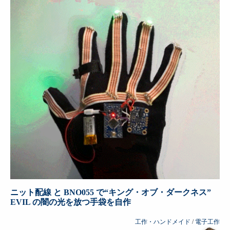
ニット配線 と BNO055 で“キング・オブ・ダークネス”
EVIL の闇の光を放つ手袋を自作
工作・ハンドメイド
/
電子工作