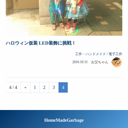
ハロウィン仮装 LED装飾に挑戦！
工作・ハンドメイド
/
電子工作
2016.10.31 お父ちゃん
4 / 4
«
1
2
3
4
HomeMadeGarbage