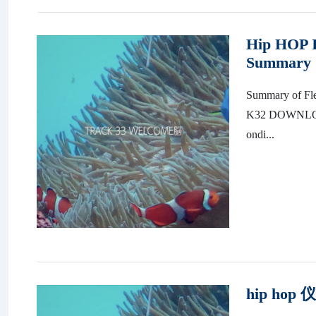
Hip HOP I
Summary
Summary of F
K32 DOWNLO
ondi...
hip ho