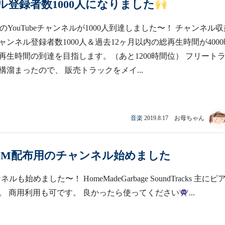
ル登録者数1000人になりました
脳のYouTubeチャンネルが1000人到達しました〜！ チャンネル
ンネル登録者数1000人＆過去12ヶ月以内の総再生時間が4000
再生時間の到達を目指します。（あと1200時間位） フリート
構溜まったので、 販売トラックをメイ...
音楽
2019.8.17 お母ちゃん
GM配布用のチャンネル始めました
ルも始めました〜！ HomeMadeGarbage SoundTracks 主にピ
。 商用利用も可です。 良かったら使ってください
...