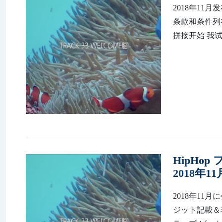
2018年11月发布
条款和条件列在 
拼接开始 我试
HipHop
2018年1
2018年11月
ジット記載＆非