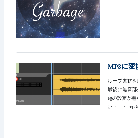
MP3に
ループ素材を
最後に無音部
egの設定が
い・・・ mp