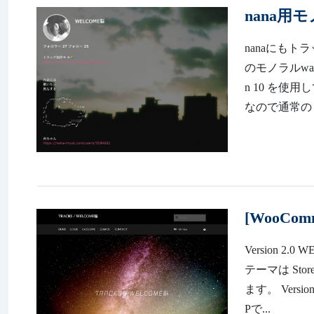
nana用
nanaにも
のモノラルwavの
n 10 を使
なので通常のミ
[WooC
Version
テーマは St
ます。 Vers
Pで...