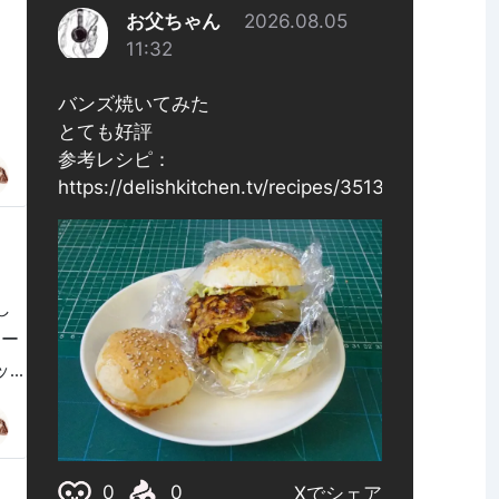
し
アー
..