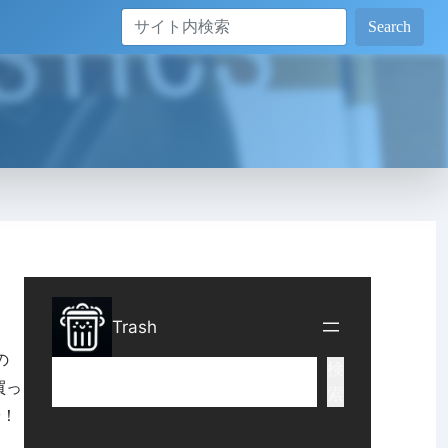
Search
の
買っ
安！