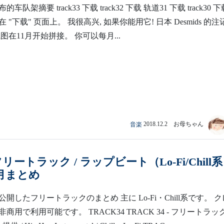
的车队架摘要 track33 下载 track32 下载 轨道31 下载 track30 
"下载" 页面上。 我很高兴, 如果你能用它! 日本 Desmids 的注
图在11月开始拼接。 你可以每月...
音楽
2018.12.2 お母ちゃん
 フリートラック / ラップビート（Lo-Fi/Chill
1月まとめ
に公開したフリートラックのまとめ 主に Lo-Fi・Chill系です。 
商用で利用可能です。 TRACK34 TRACK 34 - フリートラッ