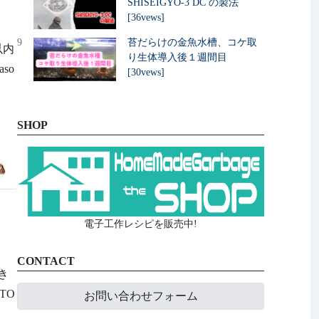
SHISEIGYO-3 DC の製法
[36vews]
9
苔だらけの金魚水槽、コケ取
以内
り生体導入後１週間目
so
[30vews]
。
SHOP
電子工作レシピを販売中!
。
CONTACT
き
TO
お問い合わせフォーム