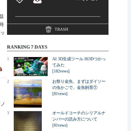
収益
時
TRASH
ラッ
RANKING 7 DAYS
1
AI 3D生成ツール Hi3Dつかっ
てみた
[182vews]
2
お祭り金魚、まずはダイソー
の虫かごで。金魚飼育①
[81vews]
アノ
3
オールドコーチのシリアルナ
ンバーの読み方について
[81vews]