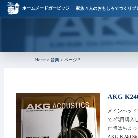
ホームメードガービッジ
家族４人のおもしろてづくりブ
Home
>
音楽
>
ページ 5
AKG K240
メインヘッドフ
で2代目購入し
た時はちょっ
AKG K240 Stud