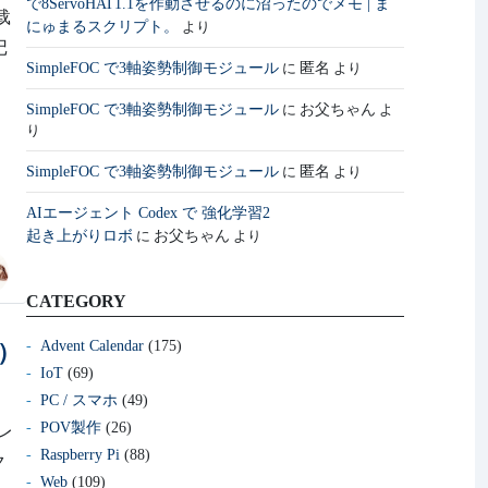
で8ServoHAT1.1を作動させるのに沼ったのでメモ | ま
下载
にゅまるスクリプト。
より
记
SimpleFOC で3軸姿勢制御モジュール
匿名
に
より
SimpleFOC で3軸姿勢制御モジュール
お父ちゃん
に
よ
り
SimpleFOC で3軸姿勢制御モジュール
匿名
に
より
AIエージェント Codex で 強化学習2
起き上がりロボ
お父ちゃん
に
より
CATEGORY
Advent Calendar
(175)
系）
IoT
(69)
PC / スマホ
(49)
POV製作
(26)
クレ
Raspberry Pi
(88)
ク
Web
(109)