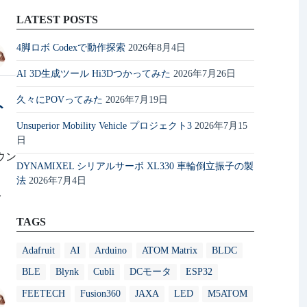
LATEST POSTS
4脚ロボ Codexで動作探索
2026年8月4日
AI 3D生成ツール Hi3Dつかってみた
2026年7月26日
久々にPOVってみた
2026年7月19日
ト
Unsuperior Mobility Vehicle プロジェクト3
2026年7月15
日
ウン
DYNAMIXEL シリアルサーボ XL330 車輪倒立振子の製
。
法
2026年7月4日
ト
TAGS
Adafruit
AI
Arduino
ATOM Matrix
BLDC
BLE
Blynk
Cubli
DCモータ
ESP32
FEETECH
Fusion360
JAXA
LED
M5ATOM