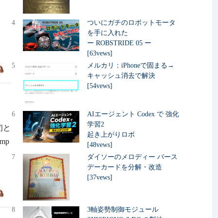
4
ついにガチのロボットモータ
を手に入れた
ー ROBSTRIDE 05 ー
[63vews]
5
メルカリ：iPhoneで固まる→
キャッシュ消去で解決
[54vews]
6
AIエージェント Codex で 強化
学習2
初と
起き上がりロボ
mp
[48vews]
7
ダイソーのメロディー バース
デーカードを分解・改造
[37vews]
8
3軸姿勢制御モジュール