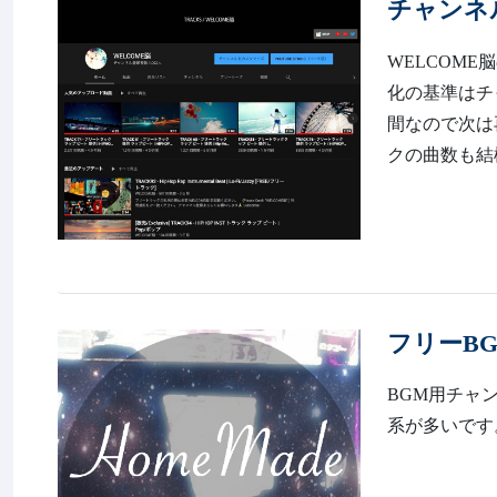
チャンネ
WELCOME
化の基準はチャ
間なので次は
クの曲数も結
フリーB
BGM用チャンネ
系が多いです