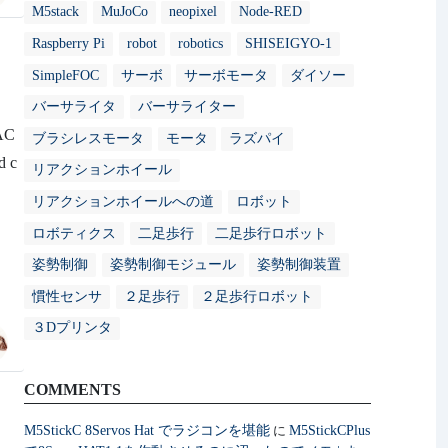
M5stack
MuJoCo
neopixel
Node-RED
Raspberry Pi
robot
robotics
SHISEIGYO-1
SimpleFOC
サーボ
サーボモータ
ダイソー
バーサライタ
バーサライター
AC
ブラシレスモータ
モータ
ラズパイ
 c
リアクションホイール
リアクションホイールへの道
ロボット
ロボティクス
二足歩行
二足歩行ロボット
姿勢制御
姿勢制御モジュール
姿勢制御装置
慣性センサ
２足歩行
２足歩行ロボット
３Dプリンタ
COMMENTS
M5StickC 8Servos Hat でラジコンを堪能
M5StickCPlus
に