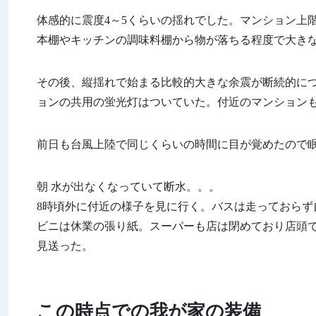
体感的に震度4～5くらいの揺れでした。マンション上
本棚やキッチンの調味料棚から物が落ちる程度で大き
その後、縦揺れで始まる比較的大きな余震が断続的につ
ョンの共用の蛍光灯はついていた。付近のマンション
前日も台風上陸で同じくらいの時間に目が覚めたので
朝 水が出なくなっていて断水。。。
8時頃外に付近の様子を見に行く。バスは走っておら
ビニは休業の張り紙。スーパーも店は閉めており店頭
見送った。
この時点での我が家の装備