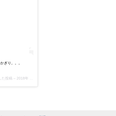
あるかぎり。。。
アした投稿 –
2018年 9月月5日午後5時11分PDT