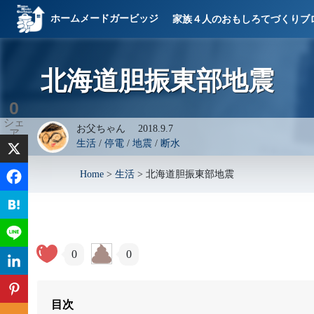
ホームメードガービッジ
家族４人のおもしろてづくりブ
北海道胆振東部地震
0
シェ
お父ちゃん
2018.9.7
ア
生活
/
停電
/
地震
/
断水
Home
>
生活
>
北海道胆振東部地震
0
0
目次