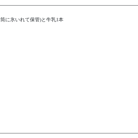
筒に氷いれて保管)と牛乳1本