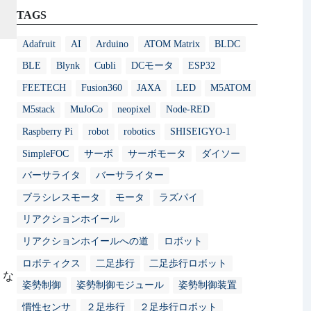
TAGS
Adafruit
AI
Arduino
ATOM Matrix
BLDC
BLE
Blynk
Cubli
DCモータ
ESP32
FEETECH
Fusion360
JAXA
LED
M5ATOM
M5stack
MuJoCo
neopixel
Node-RED
Raspberry Pi
robot
robotics
SHISEIGYO-1
SimpleFOC
サーボ
サーボモータ
ダイソー
バーサライタ
バーサライター
ブラシレスモータ
モータ
ラズパイ
リアクションホイール
リアクションホイールへの道
ロボット
ロボティクス
二足歩行
二足歩行ロボット
くな
姿勢制御
姿勢制御モジュール
姿勢制御装置
慣性センサ
２足歩行
２足歩行ロボット