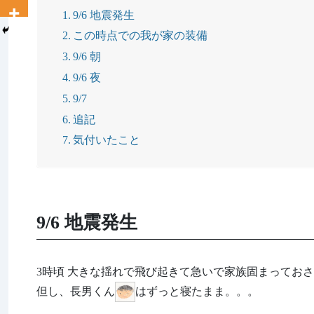
9/6 地震発生
この時点での我が家の装備
9/6 朝
9/6 夜
9/7
追記
気付いたこと
9/6 地震発生
3時頃 大きな揺れで飛び起きて急いで家族固まっておさ
但し、長男くん
はずっと寝たまま。。。