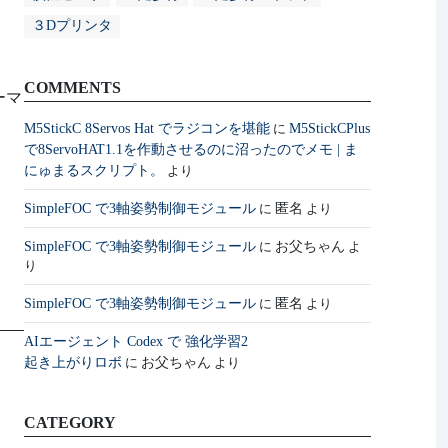
３Dプリンタ
COMMENTS
ーマ
M5StickC 8Servos Hat でラジコンを堪能
M5StickCPlus
に
で8ServoHAT1.1を作動させるのに沼ったのでメモ | ま
にゅまるスクリプト。
より
SimpleFOC で3軸姿勢制御モジュール
匿名
に
より
SimpleFOC で3軸姿勢制御モジュール
お父ちゃん
に
よ
り
SimpleFOC で3軸姿勢制御モジュール
匿名
に
より
AIエージェント Codex で 強化学習2
起き上がりロボ
お父ちゃん
に
より
CATEGORY