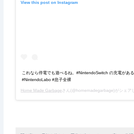
View this post on Instagram
これなら停電でも遊べるね。#NintendoSwitch の充電が
#NintendoLabo #息子全裸
Home Made Garbage
さん(@homemadegarbage)がシェ