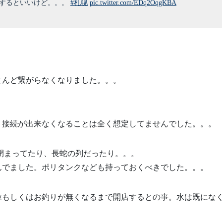
旧するといいけど。。。
#札幌
pic.twitter.com/EDq2OqgKBA
とんど繋がらなくなりました。。。
ト接続が出来なくなることは全く想定してませんでした。。。
も閉まってたり、長蛇の列だったり。。。
んでました。ポリタンクなども持っておくべきでした。。。
庫もしくはお釣りが無くなるまで開店するとの事。水は既にな