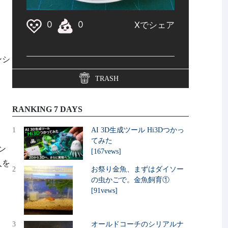
ンシ
TRASH
RANKING 7 DAYS
1
AI 3D生成ツール Hi3Dつかっ
てみた
ン
[167vews]
入を
2
お祭り金魚、まずはダイソー
の虫かごで。金魚飼育①
[91vews]
3
オールドコーチのシリアルナ