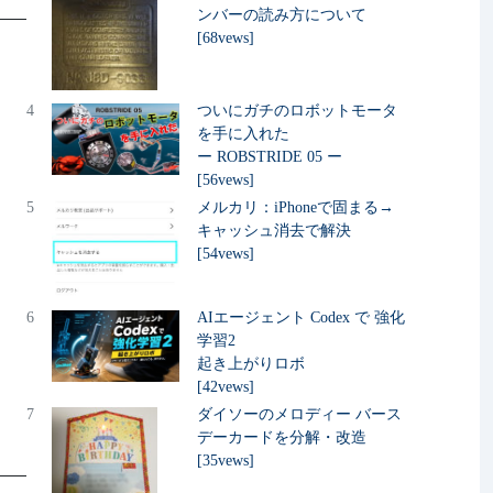
ンバーの読み方について
[68vews]
4
ついにガチのロボットモータ
を手に入れた
ー ROBSTRIDE 05 ー
[56vews]
5
メルカリ：iPhoneで固まる→
キャッシュ消去で解決
[54vews]
6
AIエージェント Codex で 強化
学習2
起き上がりロボ
[42vews]
7
ダイソーのメロディー バース
デーカードを分解・改造
[35vews]