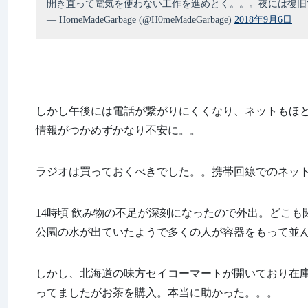
開き直って電気を使わない工作を進めとく。。。夜には復
— HomeMadeGarbage (@H0meMadeGarbage)
2018年9月6日
しかし午後には電話が繋がりにくくなり、ネットもほ
情報がつかめずかなり不安に。。
ラジオは買っておくべきでした。。携帯回線でのネッ
14時頃 飲み物の不足が深刻になったので外出。どこ
公園の水が出ていたようで多くの人が容器をもって並
しかし、北海道の味方セイコーマートが開いており在
ってましたがお茶を購入。本当に助かった。。。