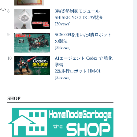
をい
8
3軸姿勢制御モジュール
SHISEIGYO-3 DC の製法
[30vews]
9
SCS0009を用いた4脚ロボット
の製法
[28vews]
10
AIエージェント Codex で 強化
学習
2足歩行ロボット HM-01
[25vews]
SHOP