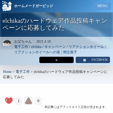
ホームメードガービッジ
MENU
elchikaのハードウェア作品投稿キャン
ペーンに応募してみた
お父ちゃん
2021.4.18
電子工作
/
elchika
/
キャンペーン
/
リアクションホイール
/
リアクションホイールへの道
/
倒立振子
FACEBOOK
Home
>
電子工作
>
elchikaのハードウェア作品投稿キャンペーンに
応募してみた
1
0
本記事にはアフィリエイト広告が含まれます。