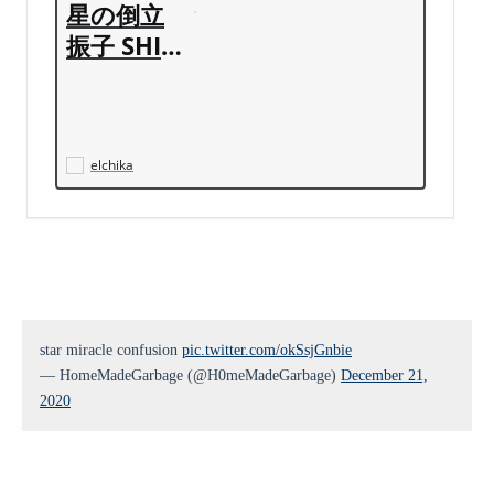
星の倒立
振子 SHIS
EIGYO-St
ar | elchi
ka
elchika
star miracle confusion
pic.twitter.com/okSsjGnbie
— HomeMadeGarbage (@H0meMadeGarbage)
December 21,
2020