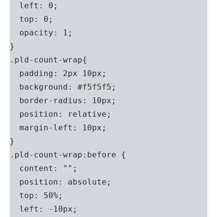
  left: 0;

  top: 0;

  opacity: 1;

}

.pld-count-wrap{

  padding: 2px 10px;

  background: #f5f5f5;

  border-radius: 10px;

  position: relative;

  margin-left: 10px;

}

.pld-count-wrap:before {

  content: "";

  position: absolute;

  top: 50%;

  left: -10px;
