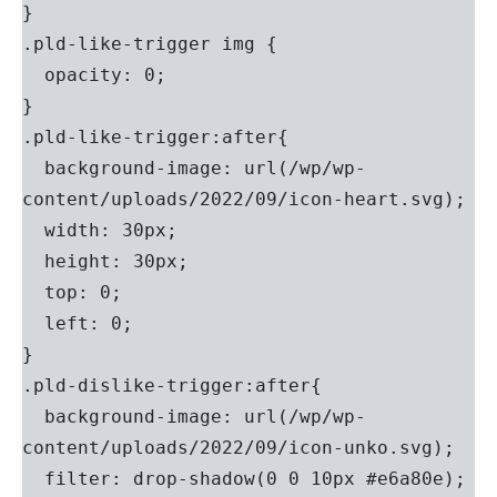
}

.pld-like-trigger img {

  opacity: 0;

}

.pld-like-trigger:after{

  background-image: url(/wp/wp-
content/uploads/2022/09/icon-heart.svg);

  width: 30px;

  height: 30px;

  top: 0;

  left: 0;

}

.pld-dislike-trigger:after{

  background-image: url(/wp/wp-
content/uploads/2022/09/icon-unko.svg);

  filter: drop-shadow(0 0 10px #e6a80e);
