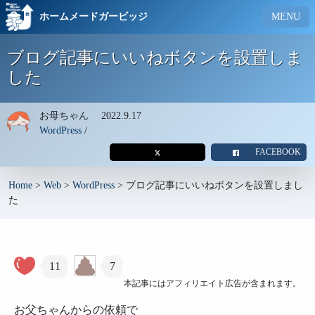
ホームメードガービッジ
MENU
ブログ記事にいいねボタンを設置しま
した
お母ちゃん
2022.9.17
WordPress
/
FACEBOOK
Home
>
Web
>
WordPress
>
ブログ記事にいいねボタンを設置しまし
た
11
7
本記事にはアフィリエイト広告が含まれます。
お父ちゃんからの依頼で