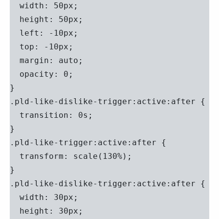
  width: 50px;

  height: 50px;

  left: -10px;

  top: -10px;

  margin: auto;

  opacity: 0;

}

.pld-like-dislike-trigger:active:after {

  transition: 0s;

}

.pld-like-trigger:active:after {

  transform: scale(130%);

}

.pld-like-dislike-trigger:active:after {

  width: 30px;

  height: 30px;
