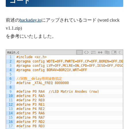
コード
前述の
hackaday.io
にアップされているコード (word clock
v1.1.zip)
を参考にいたしました。
main.c
C
1
#include <xc.h>
2
#pragma config WDTE=OFF,PWRTE=OFF,CP=OFF,BOREN=OFF,DEBU
3
#pragma config LVP=OFF,MCLRE=ON,CPD=OFF,IESO=OFF,FOSC=I
4
#pragma config BOR4V=BOR21V,WRT=OFF
5
6
//関数__delay用周波数指定
7
#define _XTAL_FREQ 8000000
8
9
#define P0 RA4	//LED Matrix Anodes (row)
10
#define P1 RA5
11
#define P2 RE0
12
#define P3 RE1
13
#define P4 RE2
14
#define P5 RA6
15
#define P6 RA7
16
#define P7 RD2
17
#define P8 RD3