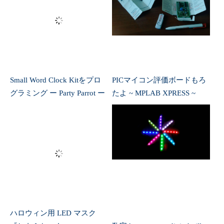
108
set_rows
(
0x004
)
;
109
}
110
111
112
113
set_rows
(
0
)
;
114
__delay_ms
(
500
)
;
115
116
}
117
}
Small Word Clock Kitをプロ
PICマイコン評価ボードもろ
グラミング ー Party Parrot ー
たよ ~ MPLAB XPRESS ~
ハロウィン用 LED マスク
『ヒトミちゃん』
数字 kazaguruma digindmill