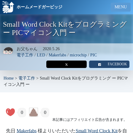
ホームメードガービッジ
MENU
Small Word Clock Kitをプログラミング
ー PICマイコン入門 ー
お父ちゃん
2020.5.26
電子工作
/
LED
/
Makerfabs
/
microchip
/
PIC
FACEBOOK
Home
>
電子工作
>
Small Word Clock Kitをプログラミング ー PICマ
イコン入門 ー
0
0
本記事にはアフィリエイト広告が含まれます。
先日
Makerfabs
様よりいただいた
Small Word Clock Kit
を自