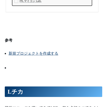
| PICマイ
PICマイコン Lab.
コン Lab.
【ピック
マイコ
ン】
参考
新規プロジェクトを作成する
Lチカ