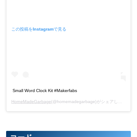
この投稿をInstagramで見る
Small Word Clock Kit #Makerfabs
HomeMadeGarbage
(@homemadegarbage)がシェアした投稿 –