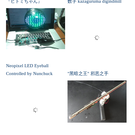
Neopixel LED Eyeball
Controlled by Nunchuck
"黑暗之王" 邪恶之手
狭ピッチ LED バーで
ESP32でバーサライタ 高分解
SPRESENSE バーサライタを
能化
堪能