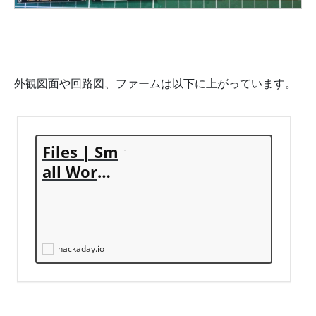
外観図面や回路図、ファームは以下に上がっています。
Files | Sm
all Word
Clock | H
ackaday.i
o
hackaday.io