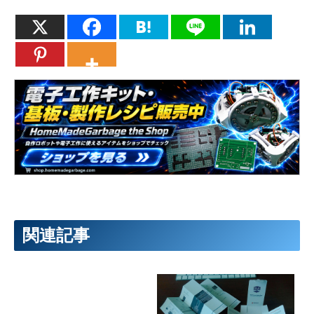
78
if
(
row
&
0x100
)
{
P8
=
1
;
}
else
{
P8
=
0
;
}
Lab.【ピ
79
if
(
row
&
0x200
)
{
P9
=
1
;
}
else
{
P9
=
0
;
}
80
}
ックマイ
81
82
コン】
83
void
main
(
void
)
{
84
OSCCON
=
0x71
;
// 8MHz
85
86
TRISA
=
0x00
;
87
TRISB
=
0xC0
;
88
TRISC
=
0x00
;
89
TRISD
=
0x00
;
90
TRISE
=
0x00
;
91
PORTA
=
0x00
;
92
PORTB
=
0x00
;
93
PORTC
=
0x00
;
94
PORTD
=
0x00
;
95
PORTE
=
0x00
;
96
97
98
99
while
(
1
)
{
関連記事
100
for
(
int
i
=
0
;
i
<
5000
;
i
++
)
{
101
set_column_IO
(
1
)
;
102
set_rows
(
0x002
)
;
103
set_column_IO
(
6
)
;
104
set_rows
(
0x002
)
;
105
set_column_IO
(
11
)
;
106
set_rows
(
0x002
)
;
107
set_column_IO
(
3
)
;