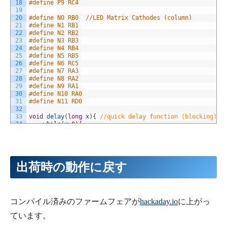
18
#define P9 RC4
19
20
#define N0 RB0	//LED Matrix Cathodes (column)
21
#define N1 RB1
22
#define N2 RB2
23
#define N3 RB3
24
#define N4 RB4
25
#define N5 RB5
26
#define N6 RC5
27
#define N7 RA3
28
#define N8 RA2
29
#define N9 RA1
30
#define N10 RA0
31
#define N11 RD0
32
33
void
delay
(
long
x
)
{
//quick delay function (blocking)
34
while
(
x
>
0
)
{
35
x
--
;
36
}
37
}
38
39
void
set_column_IO
(
unsigned
int
column
)
{
出荷時の動作に戻す
40
TRISA
=
0b00001111
;
TRISB
=
0b11111111
;
TRISC
=
0b00100000
;
41
switch
(
column
)
{
42
case
0
:
//set N0 as output, rest Hi-Z
43
TRISB0
=
RB0
=
0
;
break
;
44
case
1
:
//set N1 as output, rest Hi-Z
コンパイル済みのファームフェアが
hackaday.io
に上がっ
45
TRISB1
=
RB1
=
0
;
break
;
ています。
46
case
2
:
//set N2 as output, rest Hi-Z
47
TRISB2
=
RB2
=
0
;
break
;