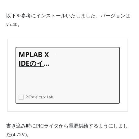
以下を参考にインストールいたしました。バージョンは
v5.40。
MPLAB X
IDEのイン
ストール
方法【Win
dows編】
| PICマイ
PICマイコン Lab.
コン Lab.
【ピック
マイコ
書き込み時にPICライタから電源供給するようにしまし
ン】
た(4.75V)。