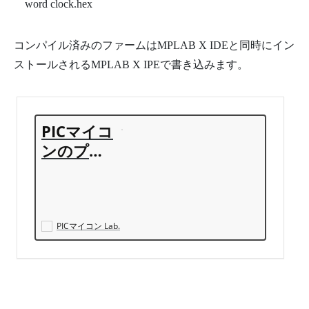
word clock.hex
48
case
3
:
//set N3 as output, rest Hi-Z
49
TRISB3
=
RB3
=
0
;
break
;
50
case
4
:
//set N4 as output, rest Hi-Z
51
TRISB4
=
RB4
=
0
;
break
;
コンパイル済みのファームはMPLAB X IDEと同時にイン
52
case
5
:
//set N5 as output, rest Hi-Z
53
TRISB5
=
RB5
=
0
;
break
;
ストールされるMPLAB X IPEで書き込みます。
54
case
6
:
//set N6 as output, rest Hi-Z
55
TRISC5
=
RC5
=
0
;
break
;
/////////Super importan
56
case
7
:
//set N7 as output, rest Hi-Z
57
TRISA3
=
RA3
=
0
;
break
;
58
case
8
:
//set N8 as output, rest Hi-Z
59
TRISA2
=
RA2
=
0
;
break
;
PICマイコ
60
case
9
:
//set N9 as output, rest Hi-Z
61
TRISA1
=
RA1
=
0
;
break
;
ンのプロ
62
case
10
:
//set N10 as output, rest Hi-Z
63
TRISA0
=
RA0
=
0
;
break
;
グラミン
64
case
11
:
//set N11 as output, rest Hi-Z
65
TRISD0
=
RD0
=
0
;
break
;
グ(C言語)
66
}
67
}
入門【点
68
69
void
灯パター
set_rows
(
unsigned
int
row
)
{
//row is 16 bits bu
PICマイコン Lab.
70
if
(
row
&
0x001
)
{
P0
=
1
;
}
else
{
P0
=
0
;
}
//read buffered dis
ンを元へ
71
if
(
row
&
0x002
)
{
P1
=
1
;
}
else
{
P1
=
0
;
}
72
if
(
row
&
0x004
)
{
P2
=
1
;
}
else
{
P2
=
0
;
}
戻す手
73
if
(
row
&
0x008
)
{
P3
=
1
;
}
else
{
P3
=
0
;
}
74
if
(
row
&
0x010
)
{
P4
=
1
;
}
else
{
P4
=
0
;
}
順】 | PIC
75
if
(
row
&
0x020
)
{
P5
=
1
;
}
else
{
P5
=
0
;
}
76
if
(
row
&
0x040
)
{
P6
=
1
;
}
else
{
P6
=
0
;
}
マイコン
77
if
(
row
&
0x080
)
{
P7
=
1
;
}
else
{
P7
=
0
;
}