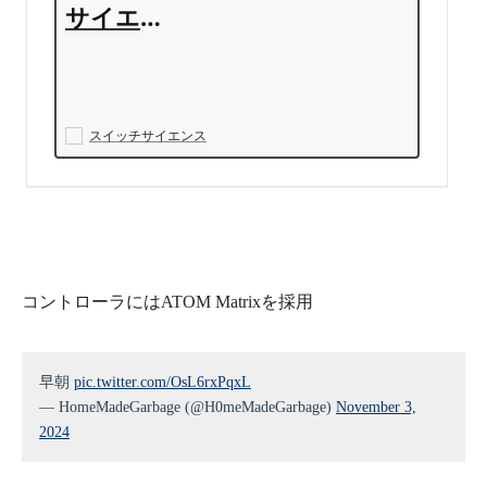
サイエン
スDRV831
1H搭載3
相ブラシ
レスモー
スイッチサイエンス
タードラ
イバモジ
ュール
コントローラにはATOM Matrixを採用
早朝
pic.twitter.com/OsL6rxPqxL
— HomeMadeGarbage (@H0meMadeGarbage)
November 3,
2024