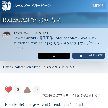
ホームメードガービッジ
MENU
RollerCAN で おかもち
お父ちゃん
2024.12.1
Advent Calendar
/
電子工作
/
Arduino
/
Atom
/
M5ATOM
/
M5stack
/
SimpleFOC
/
おかもち
/
スタビライザ
/
ブラシレス
モータ
FACEBOOK
Home
>
Advent Calendar
>
RollerCAN で おかもち
0
0
本記事にはアフィリエイト広告が含まれます。
HomeMadeGarbage Advent Calendar 2024 ｜1日目