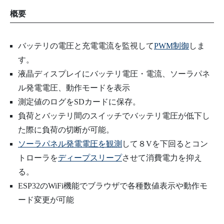
概要
バッテリの電圧と充電電流を監視して
PWM制御
しま
す。
液晶ディスプレイにバッテリ電圧・電流、ソーラパネ
ル発電電圧、動作モードを表示
測定値のログをSDカードに保存。
負荷とバッテリ間のスイッチでバッテリ電圧が低下し
た際に負荷の切断が可能。
ソーラパネル発電電圧を観測
して８Vを下回るとコン
トローラを
ディープスリープ
させて消費電力を抑え
る。
ESP32のWiFi機能でブラウザで各種数値表示や動作モ
ード変更が可能