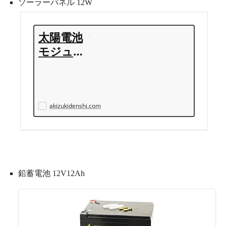
ソーラーパネル 12W
太陽電池
モジュー
ル １２
Ｗ ＳＹ
−Ｍ１２
Ｗ−１２:
akizukidenshi.com
電源一般
秋月電子
通商-電
子部品・
鉛蓄電池 12V12Ah
ネット通
販