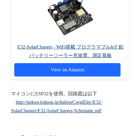
E32-SolarCharger - WiFi搭載 プログラマブルIoT 鉛
バッテリーソーラー充放電、測定基板
View on Amazon
マイコンにESP32を使用。回路図は以下
http://indoor.lolipop.jp/IndoorCorgiElec/E32-
SolarCharger/E32-SolarCharger-Schematic.pdf