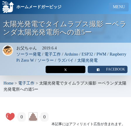
ホームメードガービッジ
MENU
太陽光発電でタイムラプス撮影 ーベラ
ンダ太陽光発電所への道5ー
お父ちゃん
2019.6.4
ソーラー発電
/
電子工作
/
Arduino
/
ESP32
/
PWM
/
Raspberry
Pi Zero W
/
ソーラー
/
ラズパイ
/
太陽光発電
FACEBOOK
Home
>
電子工作
>
太陽光発電でタイムラプス撮影 ーベランダ太陽
光発電所への道5ー
0
0
本記事にはアフィリエイト広告が含まれます。