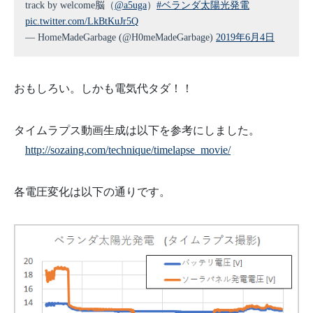
track by welcome脳（
@a5uga
）
#ベランダ太陽光発電
pic.twitter.com/LkBtKuJr5Q
— HomeMadeGarbage (@H0meMadeGarbage)
2019年6月4日
おもしろい。しかも電気代タダ！！
タイムラプス動画生成は以下を参考にしました。
http://sozaing.com/technique/timelapse_movie/
各電圧変化は以下の通りです。