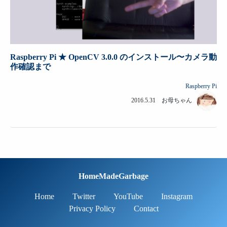
Raspberry Pi ★ OpenCV 3.0.0 のインストール〜カメラ動
作確認まで
Raspberry Pi
2016.5.31 お母ちゃん
HomeMadeGarbage
Home
Twitter
YouTube
Instagram
Privacy Policy
Contact