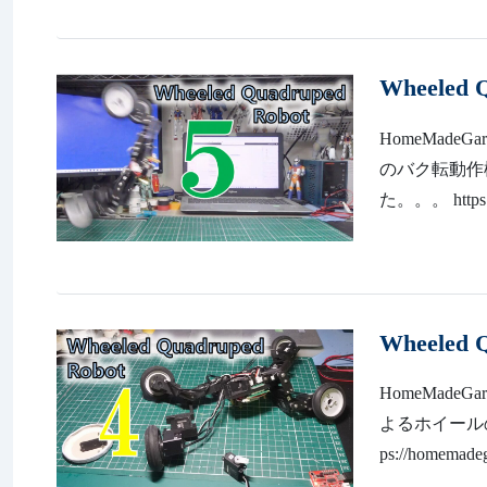
Wheeled
HomeMadeGarb
のバク転動作
た。。。 https://
Wheeled
HomeMadeGa
よるホイールの W
ps://homemadeg