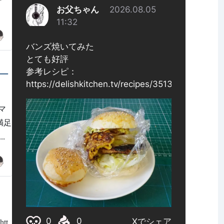
—
マ
満足
..
tt