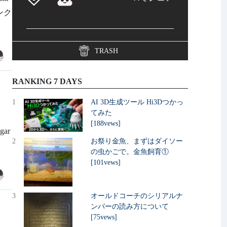
リンク
TRASH
RANKING 7 DAYS
1
AI 3D生成ツール Hi3Dつかっ
てみた
し
[188vews]
ar
2
お祭り金魚、まずはダイソー
の虫かごで。金魚飼育①
[101vews]
3
オールドコーチのシリアルナ
ンバーの読み方について
[75vews]