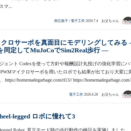
マ...
倒立振子
/
電子工作
2026.7.4 お父ちゃん
イクロサーボを真面目にモデリングしてみる 
5を同定してMuJoCoでSim2Real歩行 —
ージェント Codexを使って方針や報酬設計丸投げの強化学習にハ
 PWMマイクロサーボを用いたロボでも結果が出ており大変に
://homemadegarbage.com/rl13// https://homemadegarbage.com/.
電子工作
2026.6.28 お父ちゃん
eel-legged ロボに憧れて3
l-legged Robot 直立モード時の歩行動作の検証を実施しました。 h