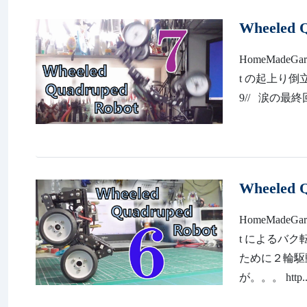
Wheeled
HomeMadeGar
t の起上り倒立動作
9// 涙の最終回
Wheeled
HomeMadeGar
t によるバ
ために２輪駆
が。。。 http..