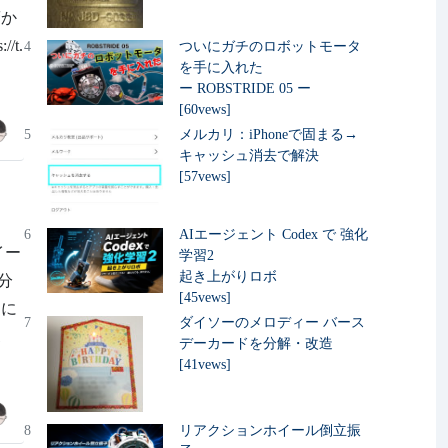
驚か
t.
4
ついにガチのロボットモータ
を手に入れた
ー ROBSTRIDE 05 ー
[60vews]
5
メルカリ：iPhoneで固まる→
キャッシュ消去で解決
[57vews]
6
AIエージェント Codex で 強化
イー
学習2
起き上がりロボ
分
[45vews]
御に
7
ダイソーのメロディー バース
ボ
デーカードを分解・改造
[41vews]
8
リアクションホイール倒立振