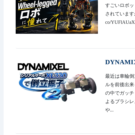
すごいロボッ
されていますが
co/YUFlAUaXW
DYNAM
最近は車輪倒
ルを前後出来
の中でガッチ
よるブラシレ
や...