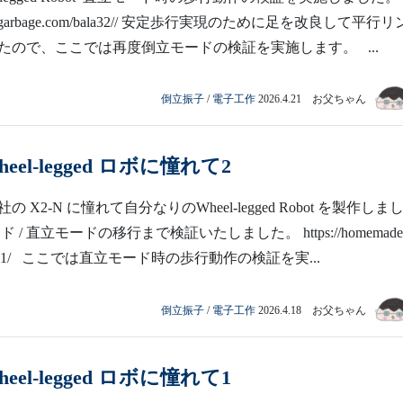
madegarbage.com/bala32// 安定歩行実現のために足を改良して平行
たので、ここでは再度倒立モードの検証を実施します。 ...
倒立振子
/
電子工作
2026.4.21 お父ちゃん
eel-legged ロボに憧れて2
t社の X2-N に憧れて自分なりのWheel-legged Robot を製作しま
 / 直立モードの移行まで検証いたしました。 https://homemadeg
/bala31/ ここでは直立モード時の歩行動作の検証を実...
倒立振子
/
電子工作
2026.4.18 お父ちゃん
eel-legged ロボに憧れて1