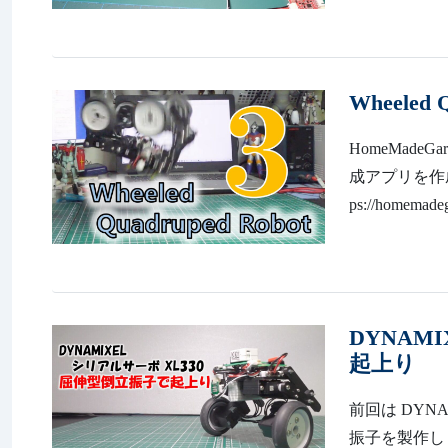
Wheeled
HomeMadeG
成アプリを作成して
ps://homemadeg
DYNAM
起上り
前回は DYNA
振子を製作しました。