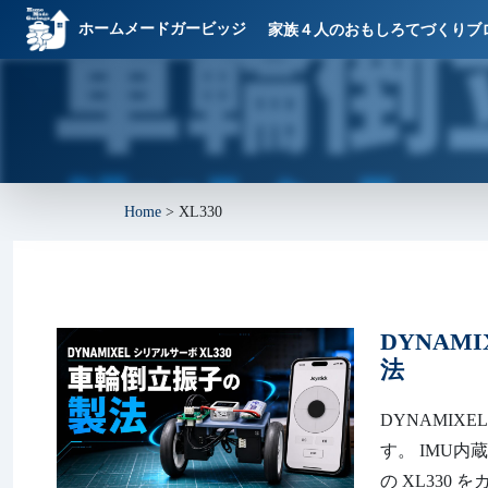
ホームメードガービッジ
家族４人のおもしろてづくりブ
Home
>
XL330
DYNAM
法
DYNAMIX
す。 IMU内
の XL330 