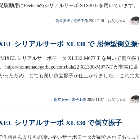
駆動用にFeetechのシリアルサーボ STS3032を用いています。..
倒立振子
/
電子工作
2024.2.18 お父ちゃん
IXEL シリアルサーボ XL330 で 屈伸型倒立
MIXEL シリアルサーボモータ XL330-M077-T を用いて倒立振
tps://homemadegarbage.com/bala22 XL330-M077-T が非常に
かったため、とても良い倒立振子が仕上がりました。 これに
倒立振子
/
電子工作
2023.11.27 お父ちゃん
IXEL シリアルサーボ XL330 で倒立振子
tter) で孔明さんよりもの凄い早いサーボモータが紹介されておりま