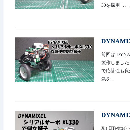
30を採用し、足
DYNAM
前回は DYNA
製作しました。 ht
で応答性も良
気を...
DYNAM
X (旧Twi