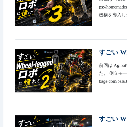
ps://home
機構を導入し
すごい Wh
前回は Agibo
た。 倒立モード
bage.com
すごい Wh