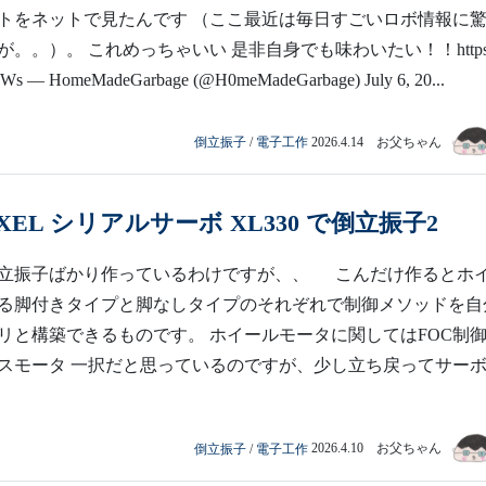
トをネットで見たんです （ここ最近は毎日すごいロボ情報に
。。）。 これめっちゃいい 是非自身でも味わいたい！！https://
s — HomeMadeGarbage (@H0meMadeGarbage) July 6, 20...
倒立振子
/
電子工作
2026.4.14 お父ちゃん
IXEL シリアルサーボ XL330 で倒立振子2
立振子ばかり作っているわけですが、、 こんだけ作るとホ
る脚付きタイプと脚なしタイプのそれぞれで制御メソッドを自
リと構築できるものです。 ホイールモータに関してはFOC制
スモータ 一択だと思っているのですが、少し立ち戻ってサー
倒立振子
/
電子工作
2026.4.10 お父ちゃん