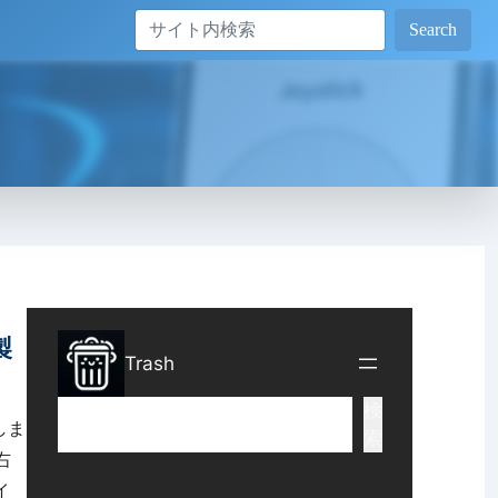
Search
製
しま
右
イ