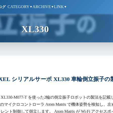
CATEGORY
ARCHIVE
LINK
ログ
▼
▼
▼
XL330
IXEL シリアルサーボ XL330 車輪倒立振子の
EL XL330-M077-T を使った2輪の倒立振子ロボットの製法を記載
蔵のマイクロコントローラ Atom Matrix で機体姿勢を検知し、左
をカレント制御して倒立します。 Atom Matrix が Wi-Fi アクセスポ