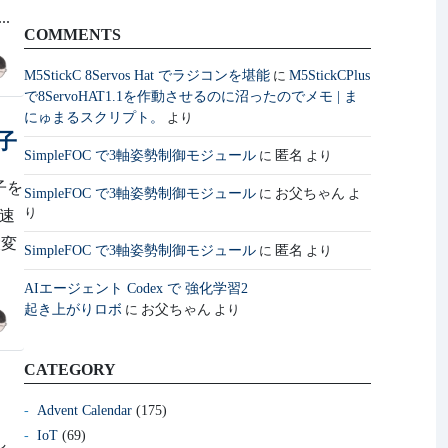
.
COMMENTS
M5StickC 8Servos Hat でラジコンを堪能
M5StickCPlus
に
で8ServoHAT1.1を作動させるのに沼ったのでメモ | ま
にゅまるスクリプト。
より
振子
SimpleFOC で3軸姿勢制御モジュール
匿名
に
より
子を
SimpleFOC で3軸姿勢制御モジュール
お父ちゃん
に
よ
り
高速
大変
SimpleFOC で3軸姿勢制御モジュール
匿名
に
より
AIエージェント Codex で 強化学習2
起き上がりロボ
お父ちゃん
に
より
CATEGORY
Advent Calendar
(175)
IoT
(69)
し