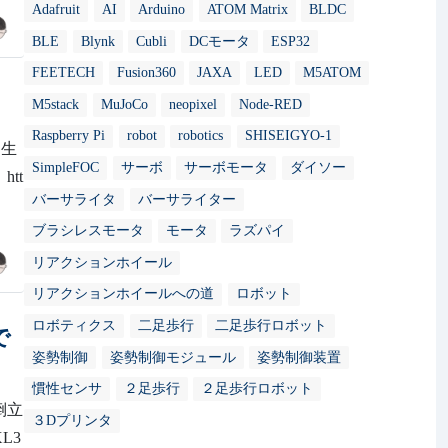
Adafruit
AI
Arduino
ATOM Matrix
BLDC
BLE
Blynk
Cubli
DCモータ
ESP32
FEETECH
Fusion360
JAXA
LED
M5ATOM
M5stack
MuJoCo
neopixel
Node-RED
Raspberry Pi
robot
robotics
SHISEIGYO-1
ス生
SimpleFOC
サーボ
サーボモータ
ダイソー
htt
バーサライタ
バーサライター
ブラシレスモータ
モータ
ラズパイ
リアクションホイール
リアクションホイールへの道
ロボット
ロボティクス
二足歩行
二足歩行ロボット
で
姿勢制御
姿勢制御モジュール
姿勢制御装置
慣性センサ
２足歩行
２足歩行ロボット
倒立
３Dプリンタ
XL3