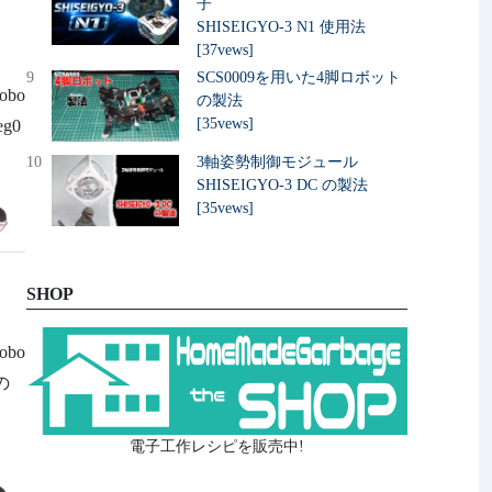
子
SHISEIGYO-3 N1 使用法
[37vews]
9
SCS0009を用いた4脚ロボット
obo
の製法
[35vews]
eg0
10
3軸姿勢制御モジュール
SHISEIGYO-3 DC の製法
[35vews]
SHOP
obo
の
電子工作レシピを販売中!