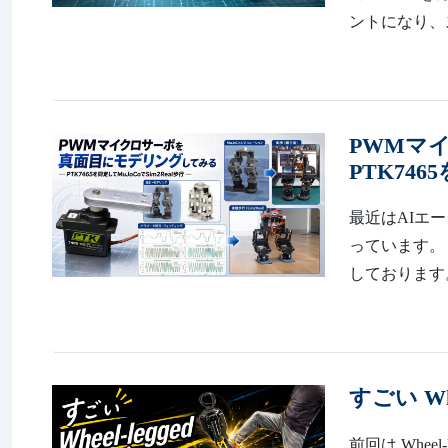
ントになり、ス
PWMマ
PTK746
最近はAIエ
っています。
しております。 https
すごい Wh
前回は Whee