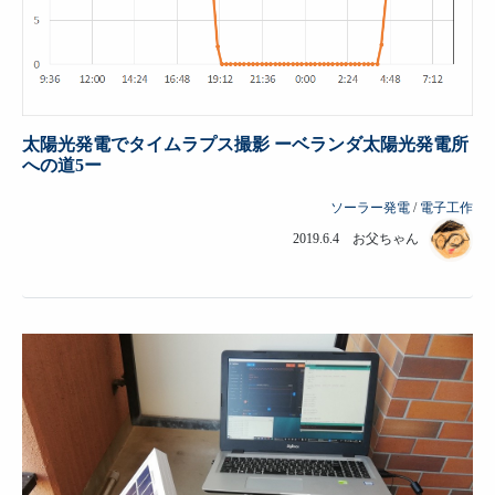
太陽光発電でタイムラプス撮影 ーベランダ太陽光発電所
への道5ー
ソーラー発電
/
電子工作
2019.6.4 お父ちゃん