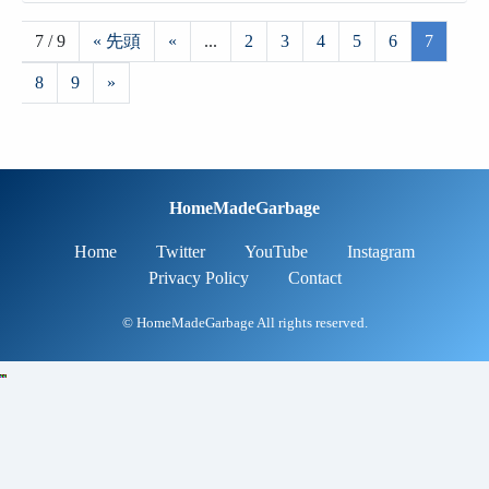
7 / 9
« 先頭
«
...
2
3
4
5
6
7
8
9
»
HomeMadeGarbage
Home
Twitter
YouTube
Instagram
Privacy Policy
Contact
© HomeMadeGarbage All rights reserved.