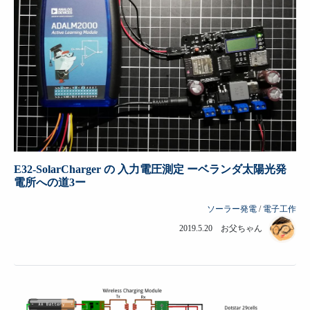
E32-SolarCharger の 入力電圧測定 ーベランダ太陽光発
電所への道3ー
ソーラー発電
/
電子工作
2019.5.20 お父ちゃん