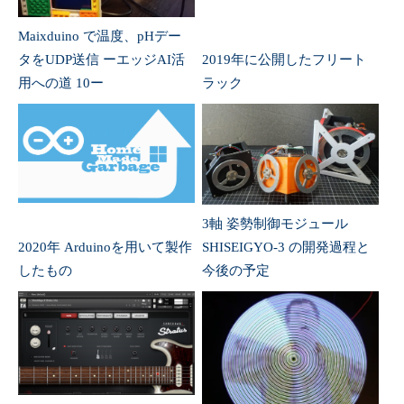
Maixduino で温度、pHデー
タをUDP送信 ーエッジAI活
2019年に公開したフリート
用への道 10ー
ラック
3軸 姿勢制御モジュール
2020年 Arduinoを用いて製作
SHISEIGYO-3 の開発過程と
したもの
今後の予定