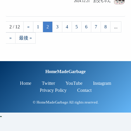
2024.12.21 お父ちゃん
2 / 12
«
1
2
3
4
5
6
7
8
...
»
最後 »
HomeMadeGarbage
Home
Twitter
YouTube
Instagram
Privacy Policy
Contact
© HomeMadeGarbage All rights reserved.