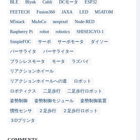
BLE
Blynk
Cubli
DCモータ
ESP32
FEETECH
Fusion360
JAXA
LED
M5ATOM
M5stack
MuJoCo
neopixel
Node-RED
Raspberry Pi
robot
robotics
SHISEIGYO-1
SimpleFOC
サーボ
サーボモータ
ダイソー
バーサライタ
バーサライター
ブラシレスモータ
モータ
ラズパイ
リアクションホイール
リアクションホイールへの道
ロボット
ロボティクス
二足歩行
二足歩行ロボット
姿勢制御
姿勢制御モジュール
姿勢制御装置
慣性センサ
２足歩行
２足歩行ロボット
３Dプリンタ
COMMENTS