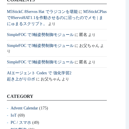
M5StickC 8Servos Hat でラジコンを堪能
M5StickCPlus
に
で8ServoHAT1.1を作動させるのに沼ったのでメモ | ま
にゅまるスクリプト。
より
SimpleFOC で3軸姿勢制御モジュール
匿名
に
より
SimpleFOC で3軸姿勢制御モジュール
お父ちゃん
に
よ
り
SimpleFOC で3軸姿勢制御モジュール
匿名
に
より
AIエージェント Codex で 強化学習2
起き上がりロボ
お父ちゃん
に
より
CATEGORY
Advent Calendar
(175)
IoT
(69)
PC / スマホ
(49)