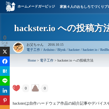
ホームメードガービッジ
家族４人のおもしろてづくりブ
hackster.io への投稿方
0
シェ
お父ちゃん
2016.10.15
ア
電子工作
/
Arduino
/
Blynk
/
hackster
/
hackster.io
/
RedBe
Home
>
電子工作
>
hackster.io への投稿方法
0
0
hacksterは自作ハードウェア作品の紹介記事やデ