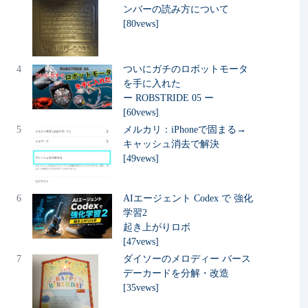
ンバーの読み方について
[80vews]
4
ついにガチのロボットモータ
を手に入れた
ー ROBSTRIDE 05 ー
[60vews]
5
メルカリ：iPhoneで固まる→
キャッシュ消去で解決
[49vews]
6
AIエージェント Codex で 強化
学習2
起き上がりロボ
[47vews]
7
ダイソーのメロディー バース
デーカードを分解・改造
[35vews]