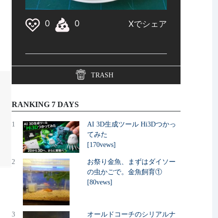
。
TRASH
RANKING 7 DAYS
1
AI 3D生成ツール Hi3Dつかっ
てみた
[170vews]
2
お祭り金魚、まずはダイソー
の虫かごで。金魚飼育①
[80vews]
3
オールドコーチのシリアルナ