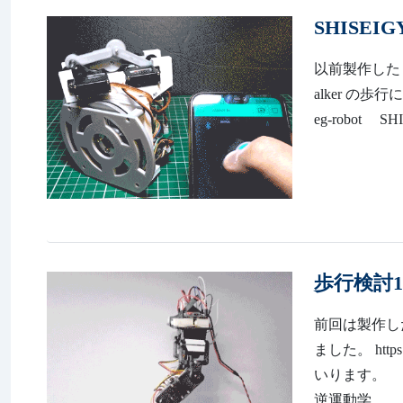
SHISEI
以前製作したリ
alker の歩行
eg-robot SHI
歩行検討1
前回は製作し
ました。 http
いります。 
逆運動学...