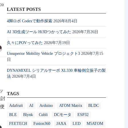
co
LATEST POSTS
4脚ロボ Codexで動作探索
2026年8月4日
AI 3D生成ツール Hi3Dつかってみた
2026年7月26日
久々にPOVってみた
2026年7月19日
Unsuperior Mobility Vehicle プロジェクト3
2026年7月15
日
DYNAMIXEL シリアルサーボ XL330 車輪倒立振子の製
法
2026年7月4日
ッ
TAGS
検討
Adafruit
AI
Arduino
ATOM Matrix
BLDC
つ使
BLE
Blynk
Cubli
DCモータ
ESP32
FEETECH
Fusion360
JAXA
LED
M5ATOM