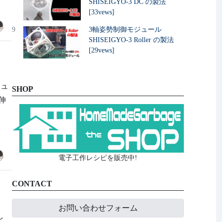
SHISEIGYO-3 DC の製法
[33vews]
9
3軸姿勢制御モジュール
SHISEIGYO-3 Roller の製法
[29vews]
ジュ
SHOP
伸
電子工作レシピを販売中!
CONTACT
お問い合わせフォーム
し