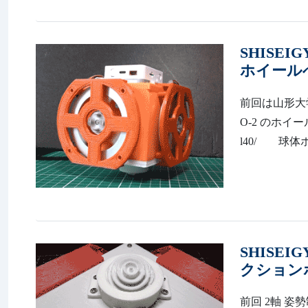
SHISE
ホイール
前回は山形大学
O-2 のホイールへ
l40/ 球体
SHISE
クション
前回 2軸 姿