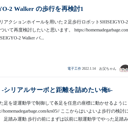
GYO-2 Walker の歩行を再検討1
アクションホイールを用いた２足歩行ロボットSHISEIGYO-2
について再度検討したいと思います。 https://homemadegarbage.com
SEIGYO-2 Walker バ...
電子工作
2022.1.14 お父ちゃん
 -シリアルサーボと距離を詰めたい俺6-
た足を逆運動学で制御して各足を任意の座標に動かせるように
s://homemadegarbage.com/krs05// ここからはいよいよ歩行の検
足踏み運動 歩行の前にまずは以前に順運動学でやった足踏