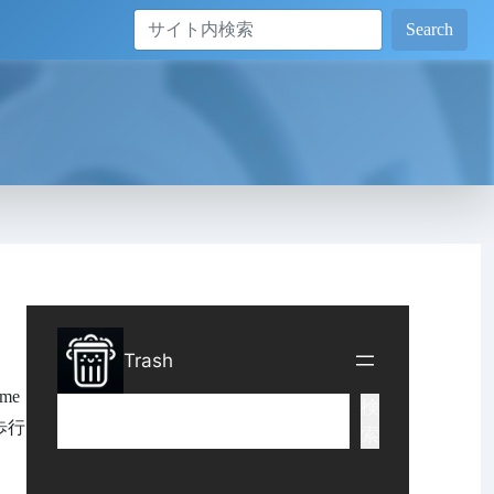
Search
me
る歩行