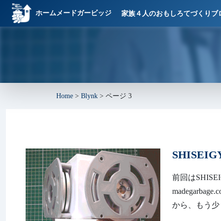
ホームメードガービッジ
家族４人のおもしろてづくりブ
Home
>
Blynk
>
ページ 3
SHISEI
前回はSHISEI
madegarb
から、もう少