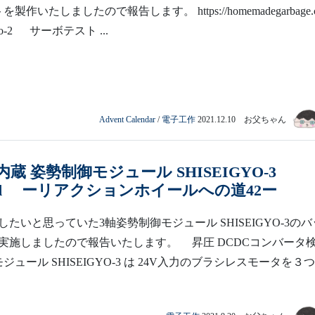
製作いたしましたので報告します。 https://homemadegarbage.
o-2go-2 サーボテスト ...
Advent Calendar
/
電子工作
2021.12.10 お父ちゃん
蔵 姿勢制御モジュール SHISEIGYO-3
gged ーリアクションホイールへの道42ー
たいと思っていた3軸姿勢制御モジュール SHISEIGYO-3のバ
実施しましたので報告いたします。 昇圧 DCDCコンバータ
ジュール SHISEIGYO-3 は 24V入力のブラシレスモータを３