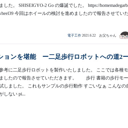
。 SHISEIGYO-2 Go の爆誕でした。 https://homemadegarb
actionwheel39 今回はホイールの検討を進めましたので報告させてい
電子工作
2021.6.22 お父ちゃん
ションを堪能 ー二足歩行ロボットへの道2
参考に二足歩行ロボットを製作いたしました。 ここでは各種
ましたので報告させていただきます。 歩行 書籍の歩行モ
7)を試しました。 これもサンプルの歩行動作 すごいなぁ こんなの
ない pi...
電子工作
2021.6.20 お父ちゃん