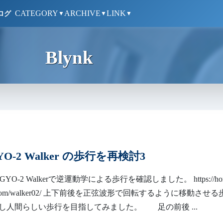
CATEGORY
ARCHIVE
LINK
ログ
▼
▼
▼
Blynk
GYO-2 Walker の歩行を再検討3
GYO-2 Walkerで逆運動学による歩行を確認しました。 https://ho
age.com/walker02/ 上下前後を正弦波形で回転するように移動させ
し人間らしい歩行を目指してみました。 足の前後 ...