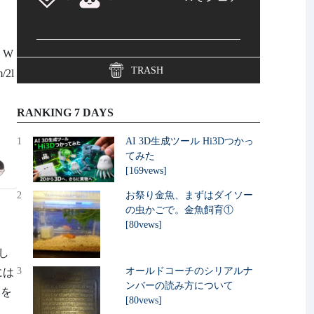
 W
TRASH
/2l
RANKING 7 DAYS
1
AI 3D生成ツール Hi3Dつかっ
てみた
[169vews]
2
お祭り金魚、まずはダイソー
の虫かごで。金魚飼育①
[80vews]
し
3
オールドコーチのシリアルナ
討には
ンバーの読み方について
みを
[80vews]