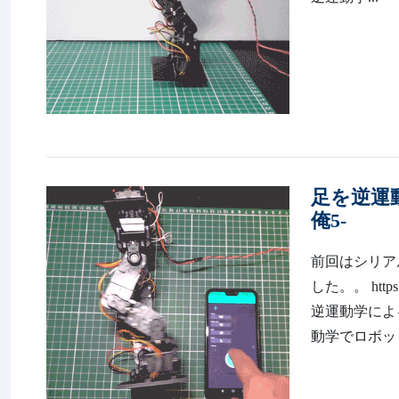
足を逆運
俺5-
前回はシリアル
した。。 http
逆運動学によ
動学でロボット