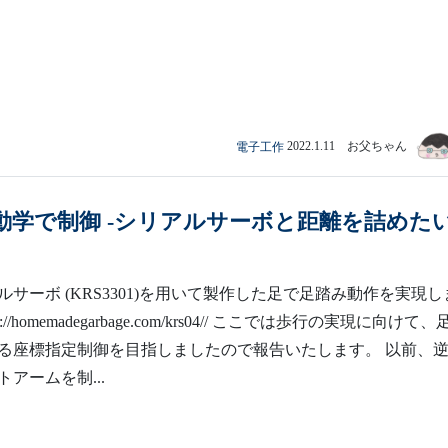
電子工作
2022.1.11 お父ちゃん
動学で制御 -シリアルサーボと距離を詰めた
サーボ (KRS3301)を用いて製作した足で足踏み動作を実現し
s://homemadegarbage.com/krs04// ここでは歩行の実現に向けて
る座標指定制御を目指しましたので報告いたします。 以前、
アームを制...