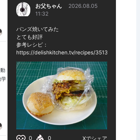
て動
運動学