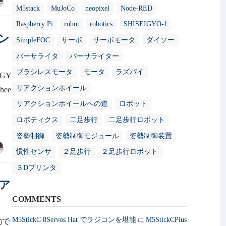
M5stack
MuJoCo
neopixel
Node-RED
Raspberry Pi
robot
robotics
SHISEIGYO-1
ョン
SimpleFOC
サーボ
サーボモータ
ダイソー
バーサライタ
バーサライター
ブラシレスモータ
モータ
ラズパイ
GY
リアクションホイール
hee
リアクションホイールへの道
ロボット
ロボティクス
二足歩行
二足歩行ロボット
姿勢制御
姿勢制御モジュール
姿勢制御装置
慣性センサ
２足歩行
２足歩行ロボット
３Dプリンタ
リア
COMMENTS
M5StickC 8Servos Hat でラジコンを堪能
M5StickCPlus
に
動で