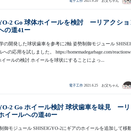
電子工作
2021.9.20 お父ちゃん
IGYO-2 Go 球体ホイールを検討 ーリアクシ
への道41ー
の開発した球状歯車を参考に2軸 姿勢制御モジュール SHISEI
の応用を試しました。 https://homemadegarbage.com/reactionw
ホイールの検討 ホイールを球状にすることによっ...
電子工作
2021.6.25 お父ちゃん
IGYO-2 Go ホイール検討 球状歯車を味見 ー
ホイールへの道40ー
勢制御モジュール SHISEIGYO-2にギアのホイールを追加して移