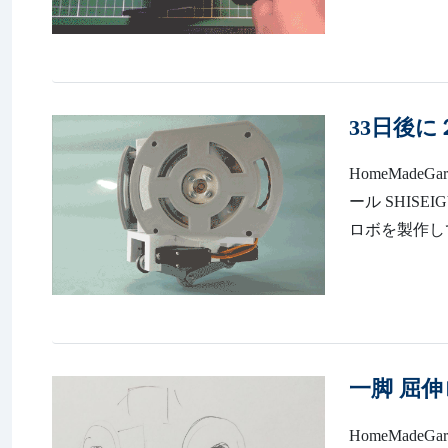
33日後
HomeMadeG
ール SHIS
ロボを製作してまいり
一脚 屈伸
HomeMadeGar