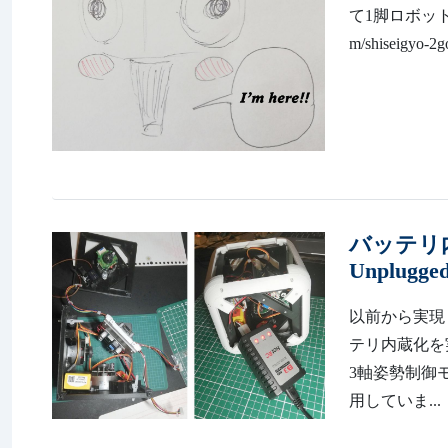
て1脚ロボットを
m/shiseigy
バッテリ内
Unplu
以前から実現し
テリ内蔵化を
3軸姿勢制御モ
用していま...