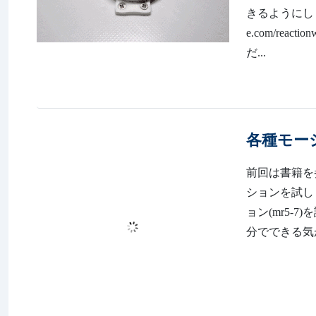
きるようにしました
e.com/re
だ...
各種モー
前回は書籍を
ションを試し
ョン(mr5-
分でできる気がし