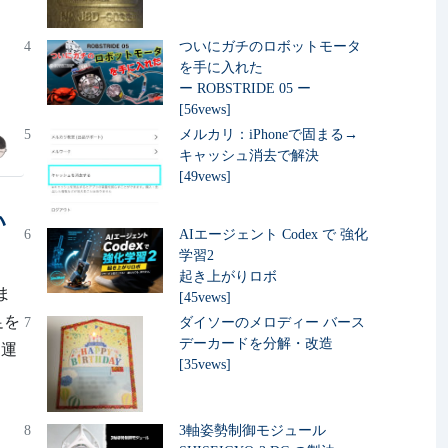
4
ついにガチのロボットモータ
を手に入れた
ー ROBSTRIDE 05 ー
[56vews]
5
メルカリ：iPhoneで固まる→
キャッシュ消去で解決
[49vews]
い
6
AIエージェント Codex で 強化
学習2
起き上がりロボ
ま
[45vews]
、足を
7
ダイソーのメロディー バース
デーカードを分解・改造
逆運
[35vews]
8
3軸姿勢制御モジュール