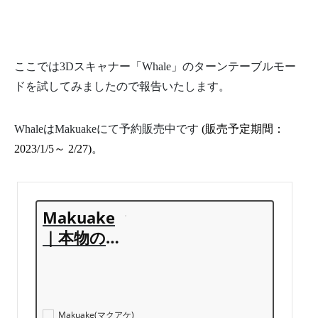
ここでは3Dスキャナー「Whale」のターンテーブルモー
ドを試してみましたので報告いたします。
WhaleはMakuakeにて予約販売中です
(販売予定期間：
2023/1/5～ 2/27)
。
Makuake
｜本物の
リアリテ
ィを。最
先端3D技
術を目指
Makuake(マクアケ)