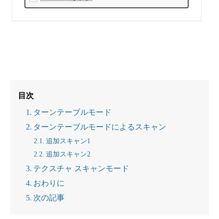
す、3DMa
kerpro W
hale｜Ma
kuake
（マクア
ケ）
目次
ターンテーブルモード
ターンテーブルモードによるスキャン
追加スキャン1
追加スキャン2
テクスチャ スキャンモード
おわりに
次の記事