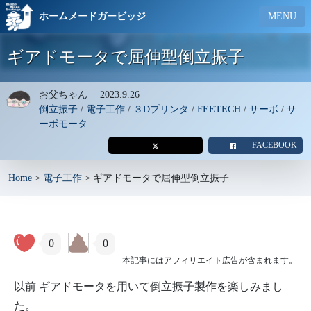
ホームメードガービッジ
MENU
ギアドモータで屈伸型倒立振子
お父ちゃん
2023.9.26
倒立振子
/
電子工作
/
３Dプリンタ
/
FEETECH
/
サーボ
/
サ
ーボモータ
FACEBOOK
Home
>
電子工作
>
ギアドモータで屈伸型倒立振子
0
0
本記事にはアフィリエイト広告が含まれます。
以前 ギアドモータを用いて倒立振子製作を楽しみまし
た。