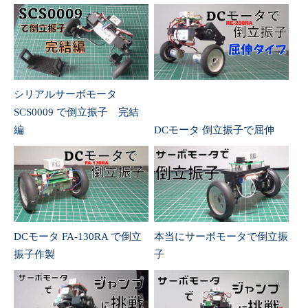
シリアルサーボモータ
SCS0009 で倒立振子 完結
編
DCモータ 倒立振子で屈伸
DCモータ FA-130RA で倒立
本当にサーボモータで倒立振
振子作製
子