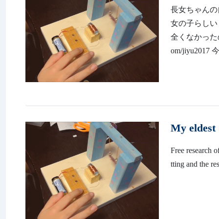
長女ちゃんの
女の子らしい
全くなかったので
om/jiyu2
My eldest 
Free research o
tting and the r