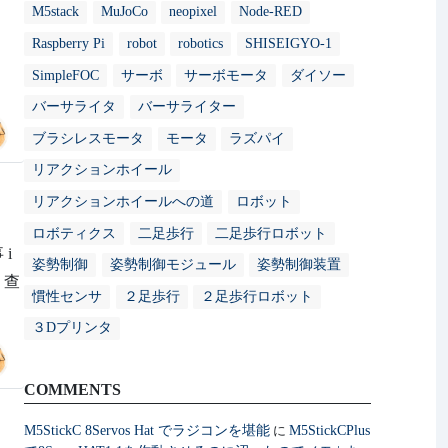
M5stack
MuJoCo
neopixel
Node-RED
Raspberry Pi
robot
robotics
SHISEIGYO-1
SimpleFOC
サーボ
サーボモータ
ダイソー
バーサライタ
バーサライター
ブラシレスモータ
モータ
ラズパイ
リアクションホイール
リアクションホイールへの道
ロボット
ロボティクス
二足歩行
二足歩行ロボット
i
姿勢制御
姿勢制御モジュール
姿勢制御装置
! 查
慣性センサ
２足歩行
２足歩行ロボット
３Dプリンタ
COMMENTS
M5StickC 8Servos Hat でラジコンを堪能
M5StickCPlus
に