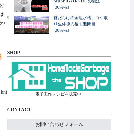
SHISEIGYO-3 DC の製法
ど
[36vews]
は
9
苔だらけの金魚水槽、コケ取
.c
り生体導入後１週間目
[30vews]
SHOP
 kni
電子工作レシピを販売中!
CONTACT
お問い合わせフォーム