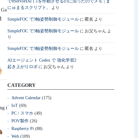
で8ServoHAT1.1を作動させるのに沼ったのでメモ | ま
にゅまるスクリプト。
より
Ga
ま
SimpleFOC で3軸姿勢制御モジュール
匿名
に
より
SimpleFOC で3軸姿勢制御モジュール
お父ちゃん
に
よ
り
SimpleFOC で3軸姿勢制御モジュール
匿名
に
より
AIエージェント Codex で 強化学習2
起き上がりロボ
お父ちゃん
に
より
CATEGORY
Advent Calendar
(175)
IoT
(69)
ng t
PC / スマホ
(49)
POV製作
(26)
Raspberry Pi
(88)
Web
(109)