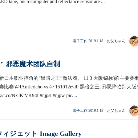
ED tape, microcomputer and reflectance sensor are ...
電子工作
2019.1.18 お父ちゃん
" 邪恶魔术团队自制
日本职业摔角的“黑暗之王”魔法圈。 11.3 大阪锦标赛!主要赛事 
比赛 @IAmJericho vs @ 151012evil! 黑暗之王, 邪恶降临到大阪
t.co/NxJKtVK94f #njpst #njpw pic....
電子工作
2019.1.18 お父ちゃん
ウィジェット Image Gallery