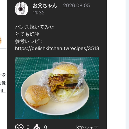
ンを
画像
...