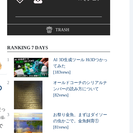
TRASH
RANKING 7 DAYS
1
AI 3D生成ツール Hi3Dつかっ
てみた
[183vews]
2
オールドコーチのシリアルナ
の
ンバーの読み方について
[82vews]
使っ
3
お祭り金魚、まずはダイソー
l-
の虫かごで。金魚飼育①
で
[81vews]