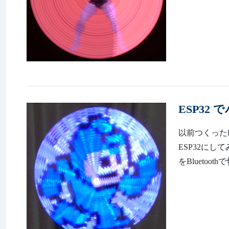
ESP32
以前つくったPO
ESP32に
をBluetooth