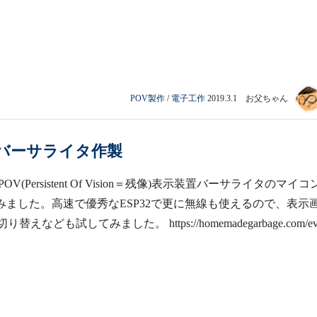
POV製作
/
電子工作
2019.3.1 お父ちゃん
 でバーサライタ作製
V(Persistent Of Vision＝残像)表示装置バーサライタのマイコ
してみました。高速で優秀なESP32で更に無線も使えるので、表示
で切り替えなども試してみました。 https://homemadegarbage.com/evil