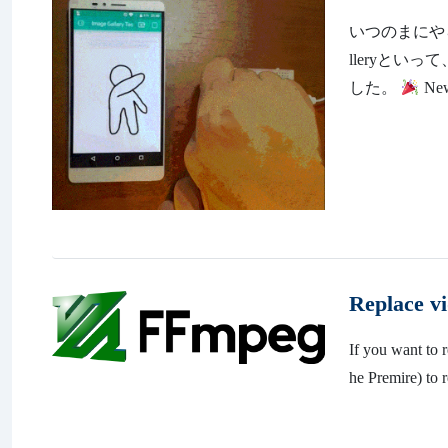
いつのまにやら
lleryと
した。
New 
Replace v
If you want to 
he Premire) to r