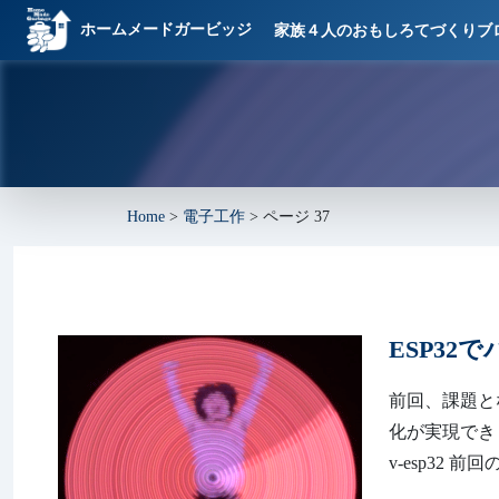
ホームメードガービッジ
家族４人のおもしろてづくりブ
Home
>
電子工作
>
ページ 37
ESP32
前回、課題となっ
化が実現できました
v-esp32 