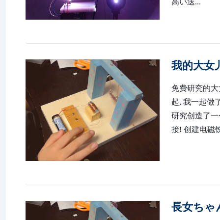
高い送...
我的大女儿
免费研究的大
起, 我一起
研究创造了一
接! 创建电磁
長女ちゃん