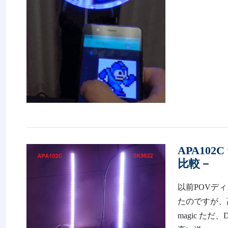
APA102
比較－
以前POVディ
たのですが、高速動
magic ただ