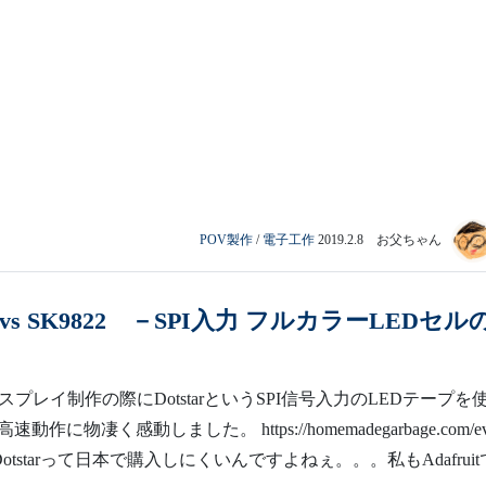
POV製作
/
電子工作
2019.2.8 お父ちゃん
C vs SK9822 －SPI入力 フルカラーLEDセル
スプレイ制作の際にDotstarというSPI信号入力のLEDテープを
作に物凄く感動しました。 https://homemadegarbage.com/evi
、Dotstarって日本で購入しにくいんですよねぇ。。。私もAdafruit