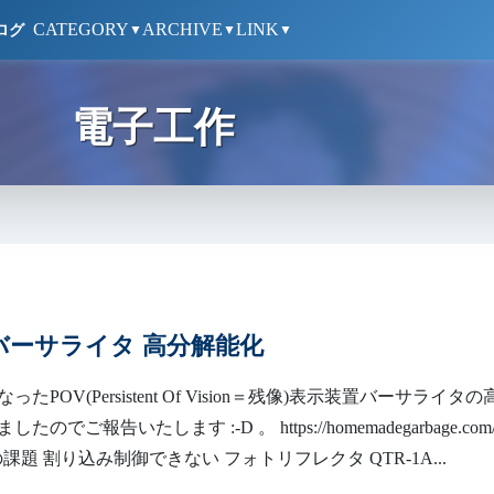
CATEGORY
ARCHIVE
LINK
ログ
▼
▼
▼
電子工作
でバーサライタ 高分解能化
たPOV(Persistent Of Vision＝残像)表示装置バーサライタの
のでご報告いたします :-D 。 https://homemadegarbage.com/
前回の課題 割り込み制御できない フォトリフレクタ QTR-1A...