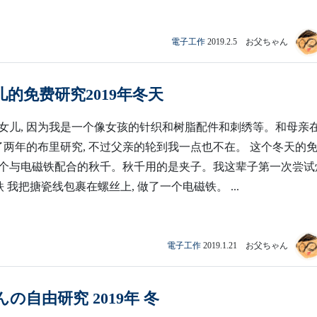
電子工作
2019.2.5 お父ちゃん
的免费研究2019年冬天
女儿, 因为我是一个像女孩的针织和树脂配件和刺绣等。和母亲
做了两年的布里研究, 不过父亲的轮到我一点也不在。 这个冬天的
个与电磁铁配合的秋千。秋千用的是夹子。我这辈子第一次尝试
铁 我把搪瓷线包裹在螺丝上, 做了一个电磁铁。 ...
電子工作
2019.1.21 お父ちゃん
の自由研究 2019年 冬