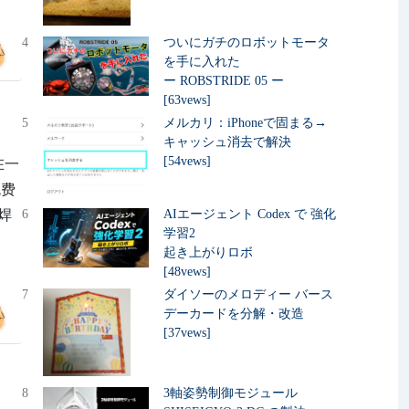
4
ついにガチのロボットモータ
を手に入れた
ー ROBSTRIDE 05 ー
[63vews]
5
メルカリ：iPhoneで固まる→
キャッシュ消去で解決
[54vews]
在一
免费
焊
6
AIエージェント Codex で 強化
学習2
起き上がりロボ
[48vews]
7
ダイソーのメロディー バース
デーカードを分解・改造
[37vews]
8
3軸姿勢制御モジュール