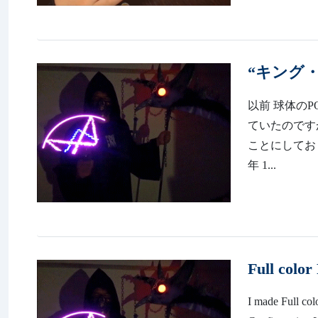
“キング・
以前 球体のPOV
ていたのです
ことにしておりました
年 1...
Full colo
I made Full co