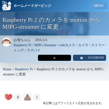
ホームメードガービッジ
MENU
Raspberry Pi 2 のカメラを motion から
MJPG-streamer に変更
お母ちゃん
2016.6.6
Raspberry Pi
/
MJPG-Streamer
/
webカメラ
/
カメラ
/
ストリー
ミング
/
ラズパイ
FACEBOOK
Home
>
Raspberry Pi
>
Raspberry Pi 2 のカメラを motion から MJPG-
streamer に変更
0
1
本記事にはアフィリエイト広告が含まれます。