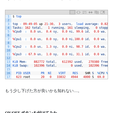
1
$
top
2
3
top
-
09
:
49
:
05
up
21
:
30
,
3
users
,
load 
average
:
0.82
,
4
Tasks
:
162
total
,
1
running
,
161
sleeping
,
0
stopped
5
%
Cpu0
:
0.0
us
,
0.4
sy
,
0.0
ni
,
99.6
id
,
0.0
wa
,
0
6
7
%
Cpu1
:
0.0
us
,
0.0
sy
,
0.0
ni
,
100.0
id
,
0.0
wa
,
0
8
9
%
Cpu2
:
0.0
us
,
1.3
sy
,
0.0
ni
,
98.7
id
,
0.0
wa
,
0
10
11
%
Cpu3
:
67.9
us
,
1.0
sy
,
0.0
ni
,
31.1
id
,
0.0
wa
,
0
12
13
KiB 
Mem
:
882772
total
,
612392
used
,
270380
free
,
14
KiB 
Swap
:
102396
total
,
0
used
,
102396
free
.
15
16
PID 
USER      
PR  
NI    
VIRT    
RES    
SHR
S
%
CPU
%
ME
17
623
root
20
0
33832
4944
4000
S
69.0
0.
もう少し下げた方が良いかも知れない…。
ON/OFF ボタンを付けてみた