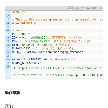
1
#!/bin/sh
2
3
# This is Web-streaming server start up script.for raspi
4
# No warrantly.
5
6
# Config
7
PORT
=
"8081"
8
ID
=
"ベーシック認証のID"
# 適宜変更してください
9
PW
=
"ベーシック認証のパスワード"
# 適宜変更してください
10
SIZE
=
"640x480"
# 320x240でも良いです
11
F_RATE
=
"15"
# 5 fps なので 1秒5コマです。
12
MJPG_STREAMER
=
/
usr
/
local
/
bin
/
mjpg_streamer
13
14
export 
LD_LIBRARY_PATH
=
/
usr
/
local
/
lib
15
$
MJPG
_
STREAMER
\
16
F
R
A
T
E
−
r
-
i
"input_uvc.so -f 
F
A
T
E
−
r
SIZE -d /dev/video0 -y"
\
R
17
P
O
R
T
−
c
-
o
"output_http.so -w /usr/local/www -p 
P
O
R
T
−
c
ID:$PW"
-
動作確認
実行