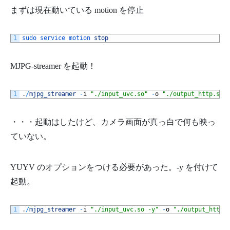
まずは現在動いている motion を停止
1
sudo 
service 
motion 
stop
MJPG-streamer を起動！
1
.
/
mjpg_streamer
-
i
"./input_uvc.so"
-
o
"./output_http.so 
・・・起動はしたけど、カメラ画面が真っ白で何も映っ
ていない。
YUYV のオプションをつける必要があった。-y を付けて
起動。
1
.
/
mjpg_streamer
-
i
"./input_uvc.so -y"
-
o
"./output_http.