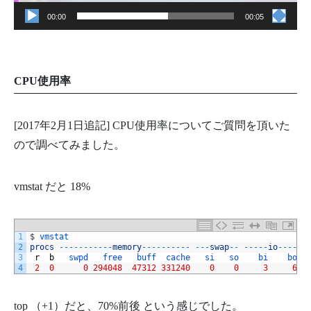
00:00
00:05
CPU使用率
[2017年2月1日追記] CPU使用率についてご質問を頂いた
ので調べてみました。
vmstat だと 18%
1
$
vmstat
2
procs
--
--
--
--
--
-
memory
--
--
--
--
--
--
-
swap
--
--
--
-
io
--
--
-
3
r
b
swpd   
free   
buff  
cache   
si   
so    
bi    
bo  
4
2
0
0
294048
47312
331240
0
0
3
6
top （+1）だと、70%前後 という感じでした。