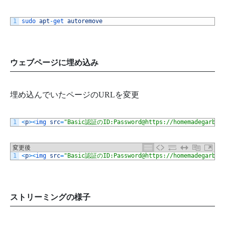
1
sudo 
apt
-
get 
autoremove
ウェブページに埋め込み
埋め込んでいたページのURLを変更
1
<
p
>
<
img 
src
=
"Basic認証のID:Password@https://homemadegarbage
変更後
1
<
p
>
<
img 
src
=
"Basic認証のID:Password@https://homemadegarbage
ストリーミングの様子