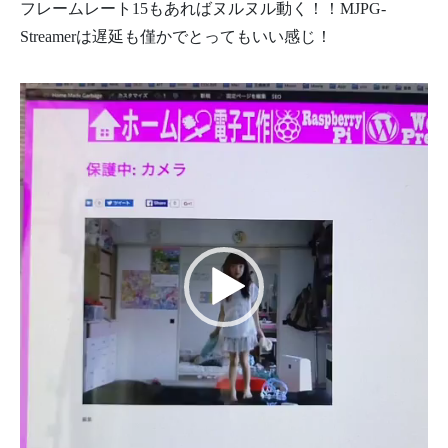
フレームレート15もあればヌルヌル動く！！MJPG-
Streamerは遅延も僅かでとってもいい感じ！
動
画
プ
レ
ー
ヤ
ー