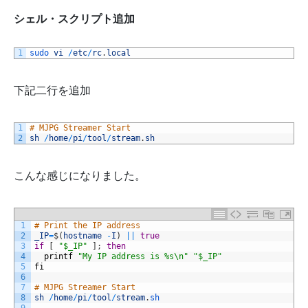
シェル・スクリプト追加
1
sudo 
vi
/
etc
/
rc
.
local
下記二行を追加
1
# MJPG Streamer Start
2
sh
/
home
/
pi
/
tool
/
stream
.
sh
こんな感じになりました。
1
# Print the IP address
2
_IP
=
$
(
hostname
-
I
)
||
true
3
if
[
"$_IP"
]
;
then
4
printf
"My IP address is %s\n"
"$_IP"
5
fi
6
7
# MJPG Streamer Start
8
sh
/
home
/
pi
/
tool
/
stream
.
sh