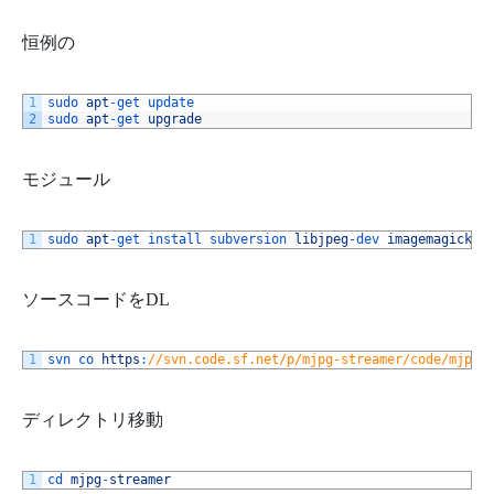
恒例の
1
sudo 
apt
-
get 
update
2
sudo 
apt
-
get 
upgrade
モジュール
1
sudo 
apt
-
get 
install 
subversion 
libjpeg
-
dev 
imagemagick
ソースコードをDL
1
svn 
co 
https
:
//svn.code.sf.net/p/mjpg-streamer/code/mjpg-
ディレクトリ移動
1
cd 
mjpg
-
streamer