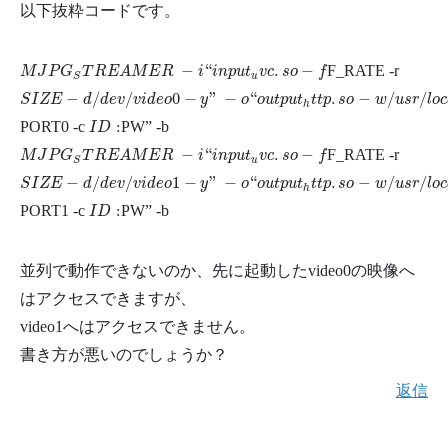
以下抜粋コードです。
M
J
P
G
S
T
R
E
A
M
E
R
−
i
“
i
n
p
u
t
u
v
c
.
s
o
−
f
−
“
.
−
F_RATE -r
M
J
P
G
T
R
E
A
M
E
R
i
i
n
p
u
t
v
c
s
o
f
u
S
S
I
Z
E
−
d
/
d
e
v
/
v
i
d
e
o
0
−
y
”
−
o
“
o
u
t
p
u
t
h
t
t
p
.
s
o
−
w
/
u
s
r
/
l
o
c
a
l
/
w
w
w
−
p
−
/
/
0
−
”
−
“
.
−
/
/
S
I
Z
E
d
d
e
v
v
i
d
e
o
y
o
o
u
t
p
u
t
t
t
p
s
o
w
u
s
r
l
o
c
h
I
D
:
:
PORT0 -c
PW” -b
I
D
M
J
P
G
S
T
R
E
A
M
E
R
−
i
“
i
n
p
u
t
u
v
c
.
s
o
−
f
−
“
.
−
F_RATE -r
M
J
P
G
T
R
E
A
M
E
R
i
i
n
p
u
t
v
c
s
o
f
u
S
S
I
Z
E
−
d
/
d
e
v
/
v
i
d
e
o
1
−
y
”
−
o
“
o
u
t
p
u
t
h
t
t
p
.
s
o
−
w
/
u
s
r
/
l
o
c
a
l
/
w
w
w
−
p
−
/
/
1
−
”
−
“
.
−
/
/
S
I
Z
E
d
d
e
v
v
i
d
e
o
y
o
o
u
t
p
u
t
t
t
p
s
o
w
u
s
r
l
o
c
h
I
D
:
:
PORT1 -c
PW” -b
I
D
並列で動作できないのか、先に起動したvideo0の映像へ
はアクセスできますが、
video1へはアクセスできません。
書き方が悪いのでしょうか？
返信