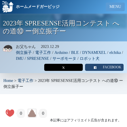
ホームメードガービッジ
MENU
2023年 SPRESENSE活用コンテスト へ
の道⑩ ー倒立振子ー
お父ちゃん
2023.12.29
倒立振子
/
電子工作
/
Arduino
/
BLE
/
DYNAMIXEL
/
elchika
/
IMU
/
SPRESENSE
/
サーボモータ
/
ロボット犬
FACEBOOK
Home
>
電子工作
>
2023年 SPRESENSE活用コンテスト への道⑩ ー
倒立振子ー
0
0
本記事にはアフィリエイト広告が含まれます。