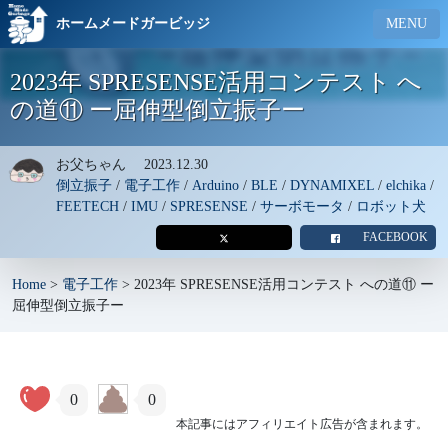
ホームメードガービッジ
MENU
2023年 SPRESENSE活用コンテスト へ
の道⑪ ー屈伸型倒立振子ー
お父ちゃん
2023.12.30
倒立振子
/
電子工作
/
Arduino
/
BLE
/
DYNAMIXEL
/
elchika
/
FEETECH
/
IMU
/
SPRESENSE
/
サーボモータ
/
ロボット犬
FACEBOOK
Home
>
電子工作
>
2023年 SPRESENSE活用コンテスト への道⑪ ー
屈伸型倒立振子ー
0
0
本記事にはアフィリエイト広告が含まれます。