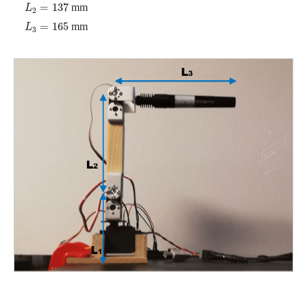
L
2
=
137
=
137
mm
L
2
L
3
=
165
=
165
mm
L
3