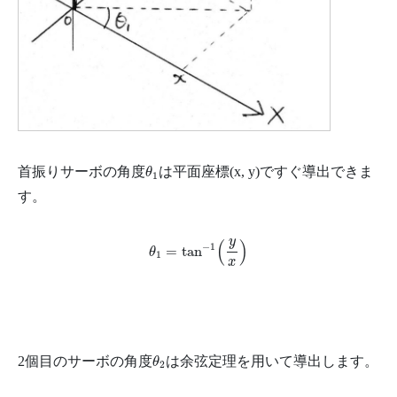
θ
1
首振りサーボの角度
は平面座標(x, y)ですぐ導出できま
θ
1
す。
θ
1
=
tan
−
1
(
y
x
)
y
(
)
−
1
=
tan
θ
1
x
θ
2
2個目のサーボの角度
は余弦定理を用いて導出します。
θ
2