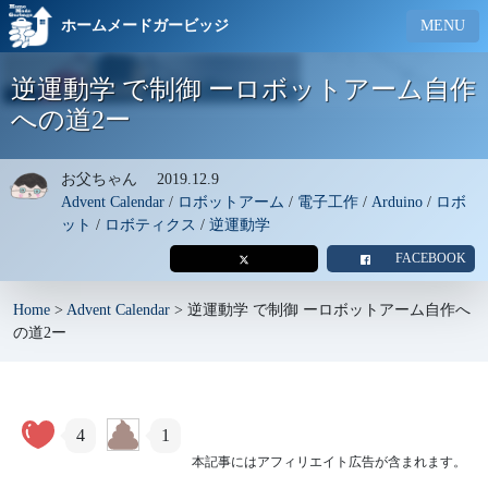
ホームメードガービッジ
MENU
逆運動学 で制御 ーロボットアーム自作
への道2ー
お父ちゃん
2019.12.9
Advent Calendar
/
ロボットアーム
/
電子工作
/
Arduino
/
ロボ
ット
/
ロボティクス
/
逆運動学
FACEBOOK
Home
>
Advent Calendar
>
逆運動学 で制御 ーロボットアーム自作へ
の道2ー
4
1
本記事にはアフィリエイト広告が含まれます。