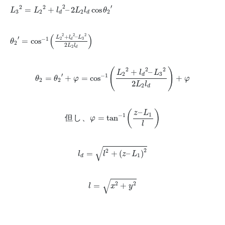
L
3
2
=
L
2
2
+
l
d
2
–
2
L
2
l
d
cos
θ
2
′
′
2
2
2
=
+
–
2
cos
L
L
l
L
l
θ
3
2
2
2
d
d
θ
2
′
=
cos
−
1
(
L
2
2
+
l
d
2
–
L
3
2
2
L
2
l
d
)
2
(
)
2
2
+
–
L
l
L
′
−
1
2
3
=
cos
d
θ
2
2
L
l
2
d
θ
2
=
θ
2
′
+
φ
=
cos
−
1
(
L
2
2
+
l
d
2
–
L
3
2
2
L
2
l
d
)
+
φ
2
2
2
(
)
+
–
L
l
L
2
3
′
d
−
1
=
+
=
cos
+
θ
θ
φ
φ
2
2
2
L
l
2
d
但
し
、
φ
=
tan
−
1
(
z
–
L
1
l
)
–
(
)
z
L
1
−
1
但
し
、
=
tan
φ
l
l
d
=
l
2
+
(
z
–
L
1
)
2
√
2
2
=
+
(
–
)
l
l
z
L
1
d
l
=
x
2
+
y
2
√
2
2
=
+
l
x
y