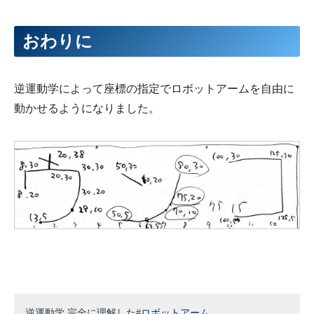
73
ik
(
-
5
,
210
,
0
)
;
74
delay
(
200
)
;
75
ik
(
-
5
,
210
,
10
)
;
おわりに
76
delay
(
200
)
;
77
78
ik
(
15
,
220
,
10
)
;
79
delay
(
200
)
;
80
ik
(
15
,
220
,
0
)
;
逆運動学によって座標の指定でロボットアームを自由に
81
delay
(
200
)
;
82
ik
(
10
,
210
,
0
)
;
動かせるようになりました。
83
delay
(
200
)
;
84
ik
(
10
,
205
,
0
)
;
85
delay
(
200
)
;
86
ik
(
8
,
200
,
0
)
;
87
delay
(
200
)
;
88
ik
(
-
2
,
195
,
0
)
;
89
delay
(
200
)
;
90
ik
(
-
10
,
195
,
0
)
;
91
delay
(
200
)
;
92
ik
(
-
10
,
195
,
10
)
;
93
delay
(
200
)
;
94
95
//コを書く
96
ik
(
35
,
220
,
10
)
;
97
delay
(
500
)
;
98
ik
(
35
,
220
,
0
)
;
99
delay
(
200
)
;
100
ik
(
60
,
220
,
0
)
;
101
delay
(
200
)
;
102
ik
(
60
,
195
,
0
)
;
逆運動学 完全に理解した
#ロボットアーム