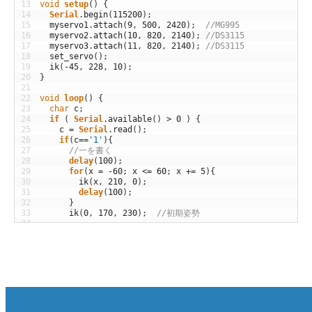
13
void
setup
(
)
{
14
Serial
.
begin
(
115200
)
;
15
myservo1
.
attach
(
9
,
500
,
2420
)
;
//MG995
16
myservo2
.
attach
(
10
,
820
,
2140
)
;
//DS3115
17
myservo3
.
attach
(
11
,
820
,
2140
)
;
//DS3115
18
set_servo
(
)
;
19
ik
(
-
45
,
228
,
10
)
;
20
}
21
22
void
loop
(
)
{
23
char
c
;
24
if
(
Serial
.
available
(
)
>
0
)
{
25
c
=
Serial
.
read
(
)
;
26
if
(
c
==
'1'
)
{
27
//一を書く
28
delay
(
100
)
;
29
for
(
x
=
-
60
;
x
<=
60
;
x
+=
5
)
{
30
ik
(
x
,
210
,
0
)
;
31
delay
(
100
)
;
32
}
33
ik
(
0
,
170
,
230
)
;
//初期姿勢
34
35
}
else
if
(
c
==
'u'
)
{
36
//ウを書く
37
ik
(
-
45
,
228
,
10
)
;
38
delay
(
500
)
;
39
ik
(
-
45
,
228
,
0
)
;
40
delay
(
200
)
;
41
ik
(
-
45
,
220
,
0
)
;
42
delay
(
200
)
;