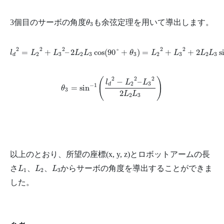
θ
3
3個目のサーボの角度
も余弦定理を用いて導出します。
θ
3
l
d
2
=
L
2
2
+
L
3
2
–
2
L
2
L
3
cos
(
90
°
+
θ
3
)
=
L
2
2
+
L
3
2
+
2
L
2
L
3
sin
θ
3
2
2
2
2
2
=
+
–
2
cos
(
90
°
+
)
=
+
+
2
s
l
L
L
L
L
θ
L
L
L
L
2
3
2
3
3
2
3
2
3
d
θ
3
=
sin
−
1
(
l
d
2
−
L
2
2
–
L
3
2
2
L
2
L
3
)
2
2
2
(
)
−
–
l
L
L
2
3
d
−
1
=
sin
θ
3
2
L
L
2
3
以上のとおり、所望の座標(x, y, z)とロボットアームの長
L
1
L
2
L
3
さ
、
、
からサーボの角度を導出することができま
L
L
L
1
2
3
した。