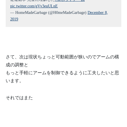
103
delay
(
200
)
;
pic.twitter.com/gVv3euULnE
104
ik
(
35
,
195
,
0
)
;
105
delay
(
200
)
;
— HomeMadeGarbage (@H0meMadeGarbage)
December 8,
106
ik
(
35
,
195
,
10
)
;
2019
107
108
}
else
if
(
c
==
'0'
)
{
109
ik
(
0
,
170
,
230
)
;
//初期姿勢
110
}
111
}
112
}
113
114
void
ik
(
float
x
,
float
y
,
float
z
)
{
115
th1
=
atan2
(
y
,
x
)
;
さて、次は現状ちょっと可動範囲が狭いのでアームの構
116
l
=
sqrt
(
x
*
x
+
y
*
y
)
;
117
ld
=
sqrt
(
l
*
l
+
(
z
-
L1
)
*
(
z
-
L1
)
)
;
成の調整と
118
phi
=
atan2
(
(
z
-
L1
)
,
l
)
;
119
th2
=
phi
+
acos
(
(
ld
*
ld
+
L2
*
L2
-
L3
*
L3
)
/
(
2
*
ld
*
L2
)
)
;
もっと手軽にアームを制御できるように工夫したいと思
120
th3
=
asin
(
(
ld
*
ld
-
L2
*
L2
-
L3
*
L3
)
/
(
2
*
L2
*
L3
)
)
;
121
th1
=
th1
*
180
/
3.14
;
います。
122
th2
=
th2
*
180
/
3.14
;
123
th3
=
th3
*
180
/
3.14
;
124
set_servo
(
)
;
125
}
それではまた
126
127
void
set_servo
(
)
{
128
myservo1
.
write
(
th1
)
;
129
myservo2
.
write
(
th2
)
;
130
myservo3
.
write
(
th3
)
;
131
}