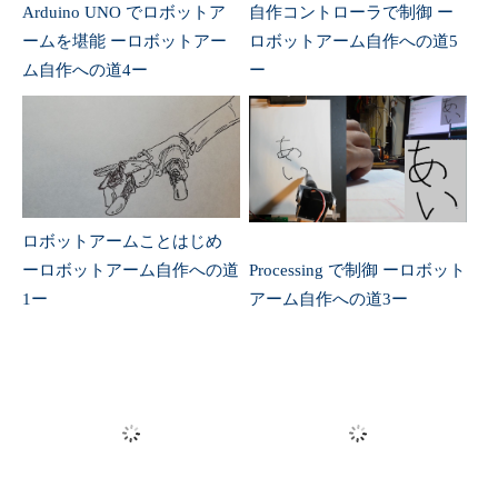
モーションコントローラ検討
3 ー二足歩行ロボットへの
33日後に２足歩行ロボット
道8ー
を完成させたい俺