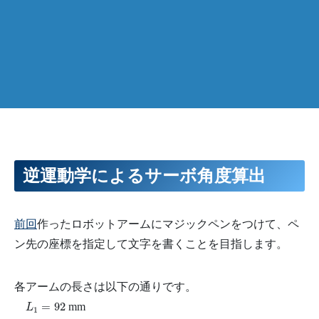
逆運動学によるサーボ角度算出
前回
作ったロボットアームにマジックペンをつけて、ペ
ン先の座標を指定して文字を書くことを目指します。
各アームの長さは以下の通りです。
L
1
=
92
=
92
mm
L
1