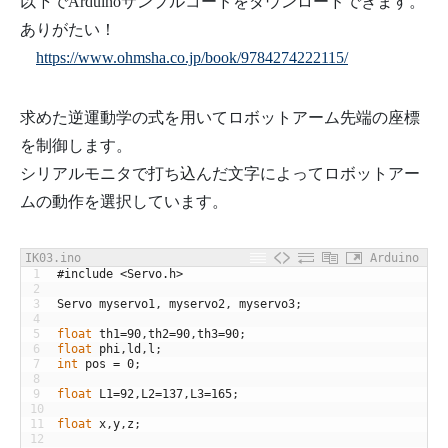
以下でArduinoサンプルコードをダウンロードできます。
ありがたい！
https://www.ohmsha.co.jp/book/9784274222115/
求めた逆運動学の式を用いてロボットアーム先端の座標
を制御します。
シリアルモニタで打ち込んだ文字によってロボットアー
ムの動作を選択しています。
IK03.ino
Arduino
1
#include <Servo.h>
2
3
Servo
myservo1
,
myservo2
,
myservo3
;
4
5
float
th1
=
90
,
th2
=
90
,
th3
=
90
;
6
float
phi
,
ld
,
l
;
7
int
pos
=
0
;
8
9
float
L1
=
92
,
L2
=
137
,
L3
=
165
;
10
11
float
x
,
y
,
z
;
12