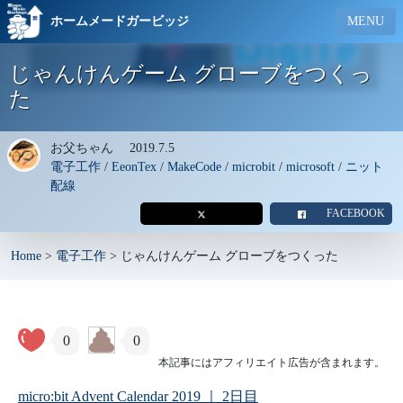
ホームメードガービッジ
MENU
じゃんけんゲーム グローブをつくっ
た
お父ちゃん
2019.7.5
電子工作
/
EeonTex
/
MakeCode
/
microbit
/
microsoft
/
ニット
配線
FACEBOOK
Home
>
電子工作
>
じゃんけんゲーム グローブをつくった
0
0
本記事にはアフィリエイト広告が含まれます。
micro:bit Advent Calendar 2019 ｜ 2日目