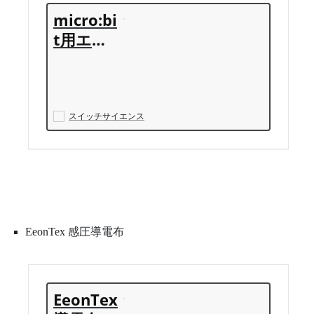
micro:bi
t用エッ
ジコネク
タピッチ
変換基板
スイッチサイエンス
EeonTex 感圧導電布
EeonTex