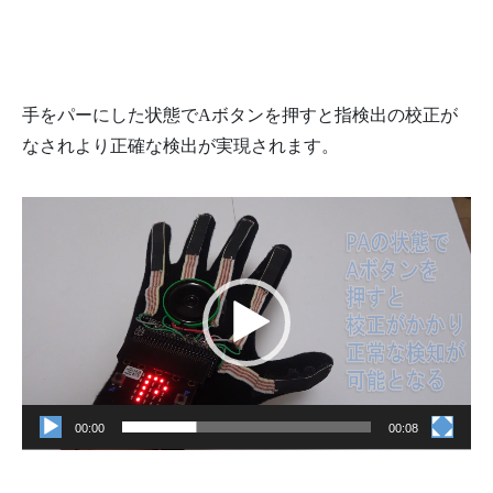
手をパーにした状態でAボタンを押すと指検出の校正が
なされより正確な検出が実現されます。
動
画
プ
レ
ー
ヤ
ー
00:00
00:08