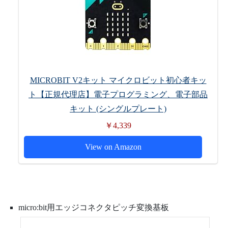
MICROBIT V2キット マイクロビット初心者キッ
ト【正規代理店】電子プログラミング、電子部品
キット (シングルプレート)
￥4,339
View on Amazon
micro:bit用エッジコネクタピッチ変換基板