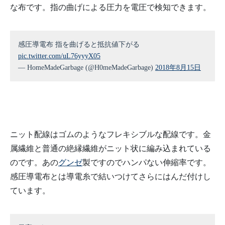
な布です。指の曲げによる圧力を電圧で検知できます。
感圧導電布 指を曲げると抵抗値下がる
pic.twitter.com/uL76yyyX05
— HomeMadeGarbage (@H0meMadeGarbage)
2018年8月15日
ニット配線はゴムのようなフレキシブルな配線です。金
属繊維と普通の絶縁繊維がニット状に編み込まれている
のです。あの
グンゼ
製ですのでハンパない伸縮率です。
感圧導電布とは導電糸で結いつけてさらにはんだ付けし
ています。