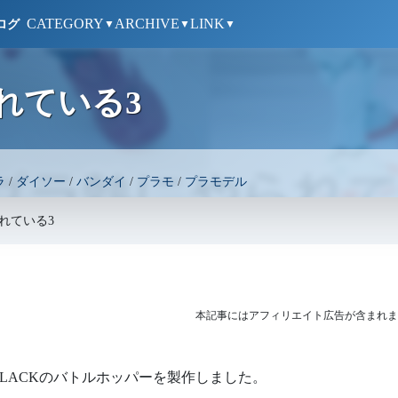
CATEGORY
ARCHIVE
LINK
ログ
▼
▼
▼
れている3
ラ
/
ダイソー
/
バンダイ
/
プラモ
/
プラモデル
れている3
本記事にはアフィリエイト広告が含まれま
LACKのバトルホッパーを製作しました。