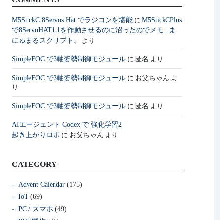
M5StickC 8Servos Hat でラジコンを堪能
M5StickCPlus
に
で8ServoHAT1.1を作動させるのに沼ったのでメモ | ま
にゅまるスクリプト。
より
SimpleFOC で3軸姿勢制御モジュール
匿名
に
より
SimpleFOC で3軸姿勢制御モジュール
お父ちゃん
に
よ
り
SimpleFOC で3軸姿勢制御モジュール
匿名
に
より
AIエージェント Codex で 強化学習2
起き上がりロボ
お父ちゃん
に
より
CATEGORY
Advent Calendar
(175)
IoT
(69)
PC / スマホ
(49)