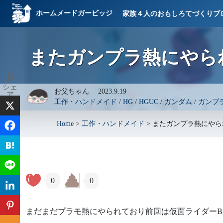
ホームメードガービッジ
家族４人のおもしろてづくりブ
またガンプラ熱にやら
0
シェ
お父ちゃん
2023.9.19
ア
工作・ハンドメイド
/
HG
/
HGUC
/
ガンダム
/
ガンプ
Home
>
工作・ハンドメイド
>
またガンプラ熱にやら
0
0
まだまだプラモ熱にやられており前回は仮面ライダーB