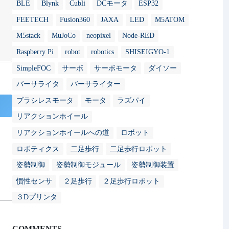
BLE
Blynk
Cubli
DCモータ
ESP32
FEETECH
Fusion360
JAXA
LED
M5ATOM
M5stack
MuJoCo
neopixel
Node-RED
Raspberry Pi
robot
robotics
SHISEIGYO-1
SimpleFOC
サーボ
サーボモータ
ダイソー
バーサライタ
バーサライター
ブラシレスモータ
モータ
ラズパイ
リアクションホイール
リアクションホイールへの道
ロボット
ロボティクス
二足歩行
二足歩行ロボット
姿勢制御
姿勢制御モジュール
姿勢制御装置
慣性センサ
２足歩行
２足歩行ロボット
３Dプリンタ
COMMENTS