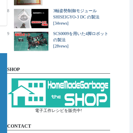
8
3軸姿勢制御モジュール
SHISEIGYO-3 DC の製法
[34vews]
9
SCS0009を用いた4脚ロボット
の製法
[28vews]
SHOP
電子工作レシピを販売中!
CONTACT