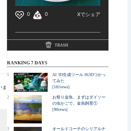
TRASH
RANKING 7 DAYS
1
AI 3D生成ツール Hi3Dつかっ
てみた
いま
[181vews]
2
お祭り金魚、まずはダイソー
の虫かごで。金魚飼育①
[90vews]
3
オールドコーチのシリアルナ