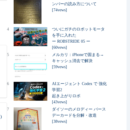
ンバーの読み方について
[74vews]
4
ついにガチのロボットモータ
を手に入れた
ー ROBSTRIDE 05 ー
[60vews]
5
メルカリ：iPhoneで固まる→
キャッシュ消去で解決
[59vews]
6
AIエージェント Codex で 強化
学習2
起き上がりロボ
[43vews]
7
ダイソーのメロディー バース
デーカードを分解・改造
)
[38vews]