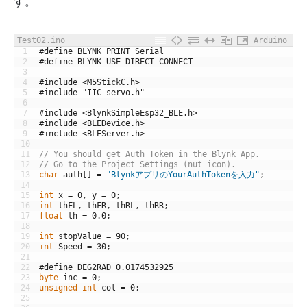
す。
Test02.ino
Arduino
1
#define BLYNK_PRINT Serial
2
#define BLYNK_USE_DIRECT_CONNECT
3
4
#include <M5StickC.h>
5
#include "IIC_servo.h"
6
7
#include <BlynkSimpleEsp32_BLE.h>
8
#include <BLEDevice.h>
9
#include <BLEServer.h>
10
11
// You should get Auth Token in the Blynk App.
12
// Go to the Project Settings (nut icon).
13
char
auth
[
]
=
"BlynkアプリのYourAuthTokenを入力"
;
14
15
int
x
=
0
,
y
=
0
;
16
int
thFL
,
thFR
,
thRL
,
thRR
;
17
float
th
=
0.0
;
18
19
int
stopValue
=
90
;
20
int
Speed
=
30
;
21
22
#define DEG2RAD 0.0174532925
23
byte
inc
=
0
;
24
unsigned
int
col
=
0
;
25