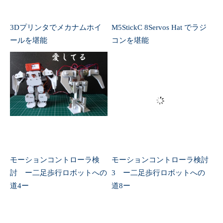
176
177
int
fillSegment
(
int
x
,
int
y
,
int
start_angle
,
int
sub_
178
{
179
// Calculate first pair of coordinates for segment st
180
float
sx
=
cos
(
(
start_angle
-
90
)
*
DEG2RAD
)
;
181
float
sy
=
sin
(
(
start_angle
-
90
)
*
DEG2RAD
)
;
182
uint16
_
t
x1
=
sx
*
r
+
x
;
183
uint16
_
t
y1
=
sy
*
r
+
y
;
184
モーションコントローラ検
モーションコントローラ検討
185
// Draw colour blocks every inc degrees
186
for
(
int
i
=
start_angle
;
i
<
start_angle
+
sub_angle
討 ー二足歩行ロボットへの
3 ー二足歩行ロボットへの
187
道4ー
道8ー
188
// Calculate pair of coordinates for segment end
189
int
x2
=
cos
(
(
i
+
1
-
90
)
*
DEG2RAD
)
*
r
+
x
;
190
int
y2
=
sin
(
(
i
+
1
-
90
)
*
DEG2RAD
)
*
r
+
y
;
191
192
M5
.
Lcd
.
fillTriangle
(
x1
,
y1
,
x2
,
y2
,
x
,
y
,
colour
)
;
193
194
// Copy segment end to sgement start for next segme
コメントはこちらから
195
x1
=
x2
;
196
y1
=
y2
;
197
}
198
}
199
メールアドレスが公開されることはありません。コメン
200
201
// ####################################################
トのみでもOKです。
202
// Return the 16 bit colour with brightness 0-100%
203
// ####################################################
204
unsigned
int
brightness
(
unsigned
int
colour
,
int
bright
205
{