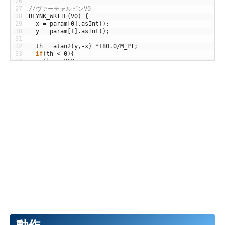
26
27
//ヴァーチャルピンV0 
28
BLYNK_WRITE
(
V0
)
{
29
x
=
param
[
0
]
.
asInt
(
)
;
30
y
=
param
[
1
]
.
asInt
(
)
;
31
32
th
=
atan2
(
y
,
-
x
)
*
180.0
/
M_PI
;
33
if
(
th
<
0
)
{
34
th
+=
360
;
35
}
36
Serial
.
print
(
"th : "
)
;
37
Serial
.
println
(
th
)
;
38
39
fillSegment
(
40
,
80
,
0
,
360
,
35
,
TFT_BLACK
)
;
40
}
41
42
BLYNK_WRITE
(
V1
)
{
43
Speed
=
param
.
asInt
(
)
;
44
Serial
.
print
(
"Speed : "
)
;
45
Serial
.
println
(
Speed
)
;
46
}
47
48
49
void
setup
(
)
{
50
// Debug console
51
Serial
.
begin
(
115200
)
;
52
Serial
.
println
(
"Waiting for connections..."
)
;
53
54
Blynk
.
setDeviceName
(
"Blynk"
)
;
55
Blynk
.
begin
(
auth
)
;