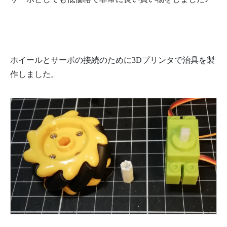
トレゴロ
ボットス
マートカ
ーdiyグリ
ホイールとサーボの接続のために3Dプリンタで治具を製
ーンオレ
作しました。
ンジgeek
servo|Ho
me Auto
mation M
odules| -
AliExpres
s