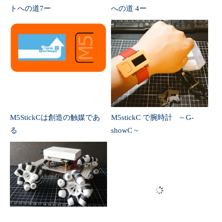
146
147
Servo_angle_set
(
8
,
thFL
)
;
148
Servo_angle_set
(
4
,
thFR
)
;
149
Servo_angle_set
(
5
,
thRL
)
;
150
Servo_angle_set
(
1
,
thRR
)
;
151
152
153
154
155
156
}
else
{
157
fillSegment
(
40
,
80
,
0
,
360
,
35
,
TFT_BLACK
)
;
M5StickCは創造の触媒であ
M5stickC で腕時計 ~ G-
158
Servo_angle_set
(
1
,
stopValue
)
;
159
Servo_angle_set
(
4
,
stopValue
)
;
る
showC ~
160
Servo_angle_set
(
5
,
stopValue
)
;
161
Servo_angle_set
(
8
,
stopValue
)
;
162
}
163
}
164
165
166
167
// ####################################################
168
// Draw circle segments
169
// ####################################################
170
171
// x,y == coords of centre of circle
3Dプリンタでメカナムホイ
M5StickC 8Servos Hat でラジ
172
// start_angle = 0 - 359
ールを堪能
コンを堪能
173
// sub_angle   = 0 - 360 = subtended angle
174
// r = radius
175
// colour = 16 bit colour value