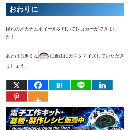
86
thFR
=
stopValue
-
Speed
;
87
thRL
=
stopValue
+
Speed
;
おわりに
88
thRR
=
stopValue
-
Speed
;
89
90
//後進
91
}
else
if
(
th
>
250.0
&&
th
<
290.0
)
{
92
thFL
=
stopValue
-
Speed
;
憧れのメカナムホイールを用いてレゴカーができまし
93
thFR
=
stopValue
+
Speed
;
た！
94
thRL
=
stopValue
-
Speed
;
95
thRR
=
stopValue
+
Speed
;
96
97
//左
98
}
else
if
(
th
>
340.0
||
th
<
20.0
)
{
あとは長男くん
に自由にカスタマイズしていただき
99
thFL
=
stopValue
-
Speed
;
100
thFR
=
stopValue
-
Speed
;
ましょう。
101
thRL
=
stopValue
+
Speed
;
102
thRR
=
stopValue
+
Speed
;
103
104
//右
105
}
else
if
(
th
>
160.0
&&
th
<
200.0
)
{
106
thFL
=
stopValue
+
Speed
;
107
thFR
=
stopValue
+
Speed
;
108
thRL
=
stopValue
-
Speed
;
109
thRR
=
stopValue
-
Speed
;
110
111
//左上
112
}
else
if
(
th
>
25.0
&&
th
<
65.0
)
{
113
thFL
=
stopValue
;
114
thFR
=
stopValue
-
Speed
;
115
thRL
=
stopValue
+
Speed
;