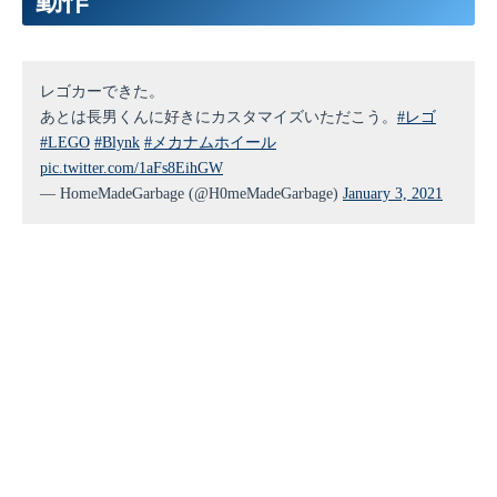
動作
56
57
M5
.
begin
(
)
;
58
M5
.
Axp
.
ScreenBreath
(
10
)
;
59
M5
.
Lcd
.
fillScreen
(
TFT_BLACK
)
;
60
61
M5
.
Lcd
.
println
(
" "
)
;
レゴカーできた。
62
M5
.
Lcd
.
println
(
" Power ON"
)
;
あとは長男くんに好きにカスタマイズいただこう。
#レゴ
63
64
IIC_Servo_Init
(
)
;
//sda  0     scl  26
#LEGO
#Blynk
#メカナムホイール
65
Servo_angle_set
(
1
,
stopValue
)
;
pic.twitter.com/1aFs8EihGW
66
Servo_angle_set
(
4
,
stopValue
)
;
67
Servo_angle_set
(
5
,
stopValue
)
;
— HomeMadeGarbage (@H0meMadeGarbage)
January 3, 2021
68
Servo_angle_set
(
8
,
stopValue
)
;
69
70
while
(
Blynk
.
connect
(
)
==
false
)
{
71
Serial
.
print
(
"."
)
;
72
}
73
74
M5
.
Lcd
.
print
(
" BLE Connect"
)
;
75
}
76
77
void
loop
(
)
{
78
Blynk
.
run
(
)
;
79
80
if
(
x
!=
0
&&
y
!=
0
)
{
81
fillSegment
(
40
,
80
,
int
(
th
)
-
90
,
5
,
35
,
TFT_GREEN
)
82
83
//前進
84
if
(
th
>
70.0
&&
th
<
110.0
)
{
85
thFL
=
stopValue
+
Speed
;