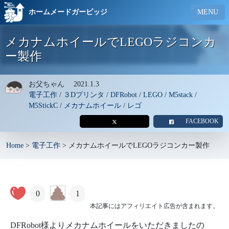
ホームメードガービッジ
MENU
メカナムホイールでLEGOラジコンカ
ー製作
お父ちゃん
2021.1.3
電子工作
/
３Dプリンタ
/
DFRobot
/
LEGO
/
M5stack
/
M5StickC
/
メカナムホイール
/
レゴ
FACEBOOK
Home
>
電子工作
>
メカナムホイールでLEGOラジコンカー製作
0
1
本記事にはアフィリエイト広告が含まれます。
DFRobot様よりメカナムホイールをいただきましたの