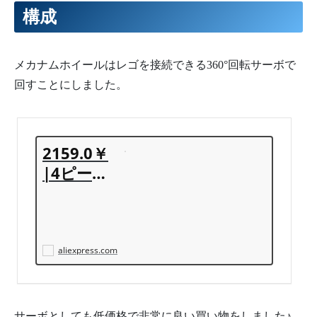
構成
メカナムホイールはレゴを接続できる360°回転サーボで
回すことにしました。
2159.0￥
|4ピース/
ロット9グ
ラムサー
ボオタク
サーボ360
aliexpress.com
度回転サ
ーボマイ
クロ: ビッ
サーボとしても低価格で非常に良い買い物をしました♪