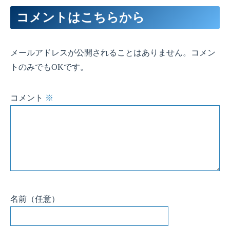
コメント
※
206
byte
red
=
colour
>>
11
;
207
byte
green
=
(
colour
&
0x7E0
)
>>
5
;
208
byte
blue
=
colour
&
0x1F
;
209
210
blue
=
(
blue
*
brightness
)
/
100
;
211
green
=
(
green
*
brightness
)
/
100
;
212
red
=
(
red
*
brightness
)
/
100
;
213
214
return
(
red
<<
11
)
+
(
green
<<
5
)
+
blue
;
215
}
名前
（任意）
メール
（任意）
サイト
（任意）