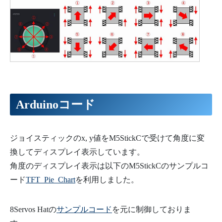
Arduinoコード
ジョイスティックのx, y値をM5StickCで受けて角度に変
換してディスプレイ表示しています。
角度のディスプレイ表示は以下のM5StickCのサンプルコ
ード
TFT_Pie_Chart
を利用しました。
8Servos Hatの
サンプルコード
を元に制御しておりま