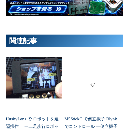
116
thRR
=
stopValue
;
117
118
//左下
119
}
else
if
(
th
>
295.0
&&
th
<
335.0
)
{
120
thFL
=
stopValue
-
Speed
;
121
thFR
=
stopValue
;
122
thRL
=
stopValue
;
123
thRR
=
stopValue
+
Speed
;
124
関連記事
125
//右上
126
}
else
if
(
th
>
115.0
&&
th
<
155.0
)
{
127
thFL
=
stopValue
+
Speed
;
128
thFR
=
stopValue
;
129
thRL
=
stopValue
;
130
thRR
=
stopValue
-
Speed
;
131
132
//右下
133
}
else
if
(
th
>
205.0
&&
th
<
245.0
)
{
134
thFL
=
stopValue
;
135
thFR
=
stopValue
+
Speed
;
136
thRL
=
stopValue
-
Speed
;
137
thRR
=
stopValue
;
138
139
//停止
HuskyLens で ロボットを遠
M5StickC で倒立振子 Blynk
140
}
else
{
141
thFL
=
stopValue
;
隔操作 ー二足歩行ロボッ
でコントロール ー倒立振子
142
thFR
=
stopValue
;
143
thRL
=
stopValue
;
トへの道7ー
への道 4ー
144
thRR
=
stopValue
;
145
}