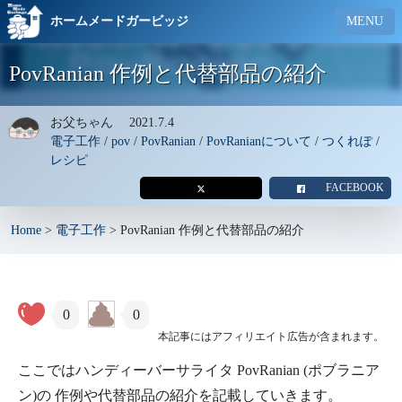
ホームメードガービッジ
MENU
PovRanian 作例と代替部品の紹介
お父ちゃん
2021.7.4
電子工作
/
pov
/
PovRanian
/
PovRanianについて
/
つくれぽ
/
レシピ
FACEBOOK
Home
>
電子工作
>
PovRanian 作例と代替部品の紹介
0
0
本記事にはアフィリエイト広告が含まれます。
ここではハンディーバーサライタ PovRanian (ポブラニア
ン)の 作例や代替部品の紹介を記載していきます。